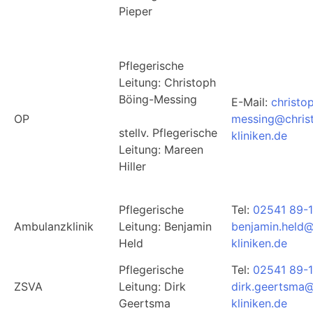
Pieper
Pflegerische
Leitung: Christoph
Böing-Messing
E-Mail:
christo
OP
messing@chris
stellv. Pflegerische
kliniken.de
Leitung: Mareen
Hiller
Pflegerische
Tel:
02541 89-
Ambulanzklinik
Leitung: Benjamin
benjamin.held@
Held
kliniken.de
Pflegerische
Tel:
02541 89-
ZSVA
Leitung: Dirk
dirk.geertsma@
Geertsma
kliniken.de