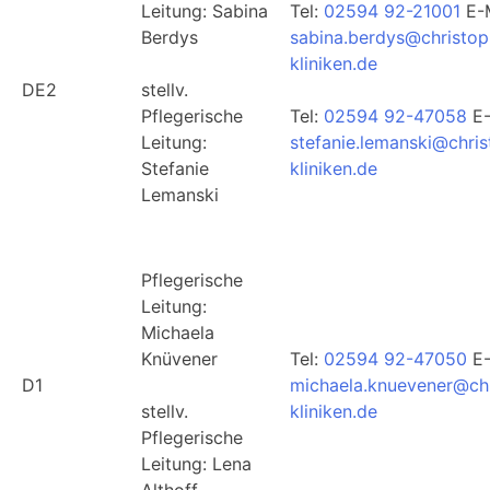
Leitung: Sabina
Tel:
02594 92-21001
E-M
Berdys
sabina.berdys@christop
kliniken.de
DE2
stellv.
Pflegerische
Tel:
02594 92-47058
E-
Leitung:
stefanie.lemanski@chri
Stefanie
kliniken.de
Lemanski
Pflegerische
Leitung:
Michaela
Knüvener
Tel:
02594 92-47050
E-
D1
michaela.knuevener@ch
stellv.
kliniken.de
Pflegerische
Leitung: Lena
Althoff