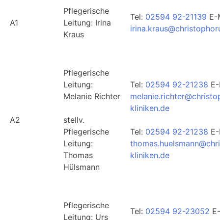
Pflegerische
Tel:
02594 92-21139
E-M
A1
Leitung: Irina
irina.kraus@christophor
Kraus
Pflegerische
Leitung:
Tel:
02594 92-21238
E-
Melanie Richter
melanie.richter@christo
kliniken.de
A2
stellv.
Pflegerische
Tel:
02594 92-21238
E-
Leitung:
thomas.huelsmann@chri
Thomas
kliniken.de
Hülsmann
Pflegerische
Tel:
02594 92-23052
E-
Leitung: Urs