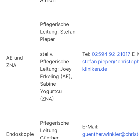
Pflegerische
Leitung: Stefan
Pieper
stellv.
Tel:
02594 92-21017
E-M
AE und
Pflegerische
stefan.pieper@christop
ZNA
Leitung: Joey
kliniken.de
Erkeling (AE),
Sabine
Yogurtcu
(ZNA)
Pflegerische
E-Mail:
Leitung:
Endoskopie
guenther.winkler@chris
Günther