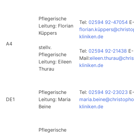
Pflegerische
Tel:
02594 92-47054
E-
Leitung: Florian
florian.küppers@christ
Küppers
kliniken.de
A4
stellv.
Tel:
02594 92-21438
E-
Pflegerische
Mail:
eileen.thurau@chri
Leitung: Eileen
kliniken.de
Thurau
Pflegerische
Tel:
02594 92-23023
E-
DE1
Leitung: Maria
maria.beine@christopho
Beine
kliniken.de
Pflegerische