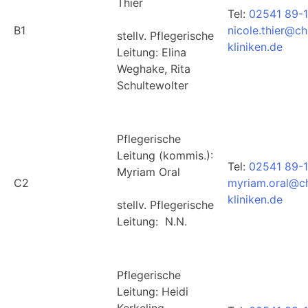
Thier
Tel:
02541 89-1
B1
nicole.thier@ch
stellv. Pflegerische
kliniken.de
Leitung: Elina
Weghake, Rita
Schultewolter
Pflegerische
Leitung (kommis.):
Tel:
02541 89-
Myriam Oral
C2
myriam.oral@ch
kliniken.de
stellv. Pflegerische
Leitung: N.N.
Pflegerische
Leitung: Heidi
Kerkeling