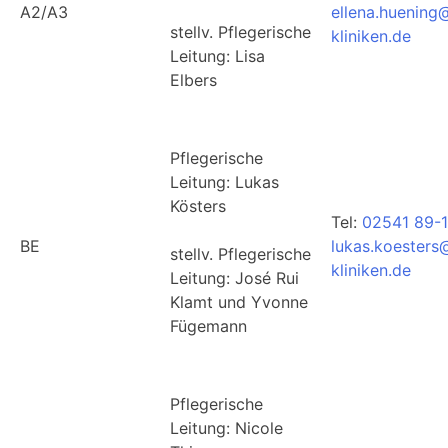
A2/A3
ellena.huening
stellv. Pflegerische
kliniken.de
Leitung: Lisa
Elbers
Pflegerische
Leitung: Lukas
Kösters
Tel:
02541 89-
BE
lukas.koesters
stellv. Pflegerische
kliniken.de
Leitung: José Rui
Klamt und Yvonne
Fügemann
Pflegerische
Leitung: Nicole