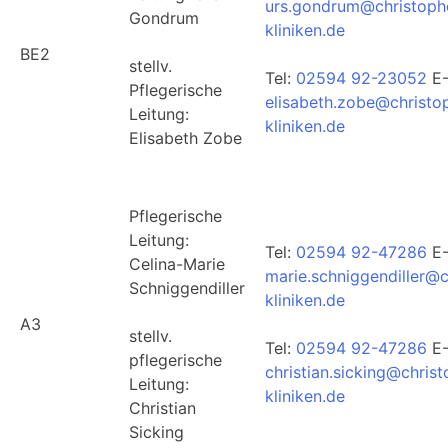
urs.gondrum@christoph
Gondrum
kliniken.de
BE2
stellv.
Tel:
02594 92-23052
E-
Pflegerische
elisabeth.zobe@christo
Leitung:
kliniken.de
Elisabeth Zobe
Pflegerische
Leitung:
Tel:
02594 92-47286
E-
Celina-Marie
marie.schniggendiller@c
Schniggendiller
kliniken.de
A3
stellv.
Tel:
02594 92-47286
E-
pflegerische
christian.sicking@chris
Leitung:
kliniken.de
Christian
Sicking