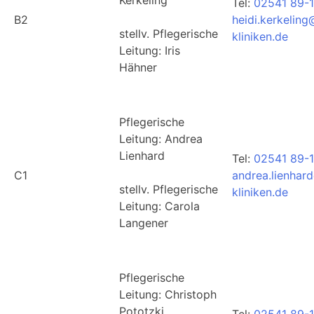
Tel:
02541 89-
B2
heidi.kerkelin
stellv. Pflegerische
kliniken.de
Leitung: Iris
Hähner
Pflegerische
Leitung: Andrea
Lienhard
Tel:
02541 89-1
C1
andrea.lienhar
stellv. Pflegerische
kliniken.de
Leitung: Carola
Langener
Pflegerische
Leitung: Christoph
Pototzki
Tel:
02541 89-1