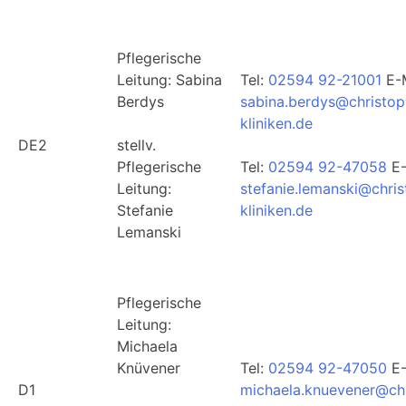
Pflegerische
Leitung: Sabina
Tel:
02594 92-21001
E-M
Berdys
sabina.berdys@christop
kliniken.de
DE2
stellv.
Pflegerische
Tel:
02594 92-47058
E-
Leitung:
stefanie.lemanski@chri
Stefanie
kliniken.de
Lemanski
Pflegerische
Leitung:
Michaela
Knüvener
Tel:
02594 92-47050
E-
D1
michaela.knuevener@ch