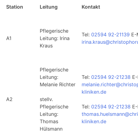
Station
Leitung
Kontakt
Pflegerische
Tel:
02594 92-21139
E-M
A1
Leitung: Irina
irina.kraus@christophor
Kraus
Pflegerische
Leitung:
Tel:
02594 92-21238
E-
Melanie Richter
melanie.richter@christo
kliniken.de
A2
stellv.
Pflegerische
Tel:
02594 92-21238
E-
Leitung:
thomas.huelsmann@chri
Thomas
kliniken.de
Hülsmann