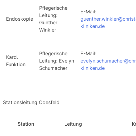
Pflegerische
E-Mail:
Leitung:
Endoskopie
guenther.winkler@chris
Günther
kliniken.de
Winkler
Pflegerische
E-Mail:
Kard.
Leitung: Evelyn
evelyn.schumacher@chr
Funktion
Schumacher
kliniken.de
Stationsleitung Coesfeld
Station
Leitung
K