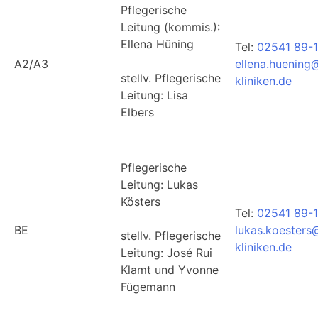
Pflegerische
Leitung (kommis.):
Ellena Hüning
Tel:
02541 89-1
A2/A3
ellena.huening
stellv. Pflegerische
kliniken.de
Leitung: Lisa
Elbers
Pflegerische
Leitung: Lukas
Kösters
Tel:
02541 89-
BE
lukas.koesters
stellv. Pflegerische
kliniken.de
Leitung: José Rui
Klamt und Yvonne
Fügemann