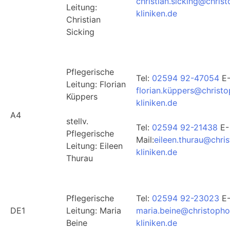
christian.sicking@chris
Leitung:
kliniken.de
Christian
Sicking
Pflegerische
Tel:
02594 92-47054
E-
Leitung: Florian
florian.küppers@christ
Küppers
kliniken.de
A4
stellv.
Tel:
02594 92-21438
E-
Pflegerische
Mail:
eileen.thurau@chri
Leitung: Eileen
kliniken.de
Thurau
Pflegerische
Tel:
02594 92-23023
E-
DE1
Leitung: Maria
maria.beine@christopho
Beine
kliniken.de