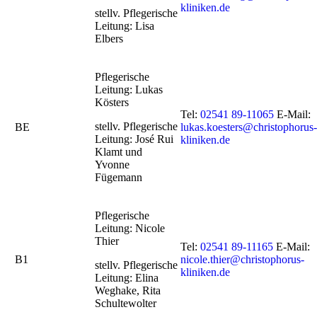
kliniken.de
stellv. Pflegerische
Leitung: Lisa
Elbers
Pflegerische
Leitung: Lukas
Kösters
Tel:
02541 89-11065
E-Mail:
stellv. Pflegerische
BE
lukas.koesters@christophorus-
Leitung: José Rui
kliniken.de
Klamt und
Yvonne
Fügemann
Pflegerische
Leitung: Nicole
Thier
Tel:
02541 89-11165
E-Mail:
B1
nicole.thier@christophorus-
stellv. Pflegerische
kliniken.de
Leitung: Elina
Weghake, Rita
Schultewolter