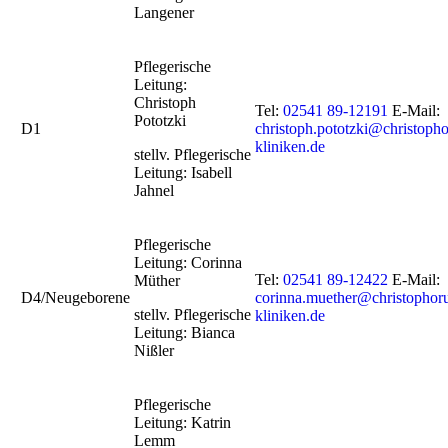
Langener
Pflegerische
Leitung:
Christoph
Tel:
02541 89-12191
E-Mail:
Pototzki
D1
christoph.pototzki@christopho
kliniken.de
stellv. Pflegerische
Leitung: Isabell
Jahnel
Pflegerische
Leitung: Corinna
Tel:
02541 89-12422
E-Mail:
Müther
D4/Neugeborene
corinna.muether@christophor
stellv. Pflegerische
kliniken.de
Leitung: Bianca
Nißler
Pflegerische
Leitung: Katrin
Lemm