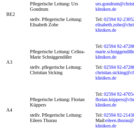
Pflegerische Leitung: Urs
urs.gondrum@christ
Gondrum
kliniken.de
BE2
stellv. Pflegerische Leitung:
Tel:
02594 92-2305
Elisabeth Zobe
elisabeth.zobe@chri
kliniken.de
Tel:
02594 92-4728
Pflegerische Leitung: Celina-
marie.schniggendill
Marie Schniggendiller
kliniken.de
A3
stellv. pflegerische Leitung:
Tel:
02594 92-4728
Christian Sicking
christian.sicking@c
kliniken.de
Tel:
02594 92-4705
Pflegerische Leitung: Florian
florian.küppers@chr
Küppers
kliniken.de
A4
stellv. Pflegerische Leitung:
Tel:
02594 92-2143
Eileen Thurau
Mail:
eileen.thurau@
kliniken.de