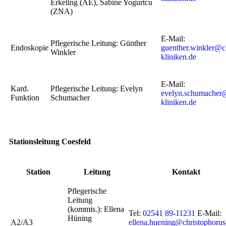
Erkeling (AE), Sabine Yogurtcu
(ZNA)
E-Mail:
Pflegerische Leitung: Günther
Endoskopie
guenther.winkler@c
Winkler
kliniken.de
E-Mail:
Kard.
Pflegerische Leitung: Evelyn
evelyn.schumacher@
Funktion
Schumacher
kliniken.de
Stationsleitung Coesfeld
Station
Leitung
Kontakt
Pflegerische
Leitung
(kommis.): Ellena
Tel:
02541 89-11231
E-Mail:
Hüning
A2/A3
ellena.huening@christophorus