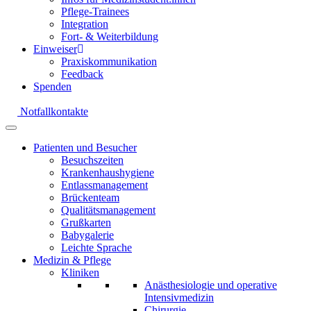
Pflege-Trainees
Integration
Fort- & Weiterbildung
Einweiser
Praxiskommunikation
Feedback
Spenden
Notfallkontakte
Patienten und Besucher
Besuchszeiten
Krankenhaushygiene
Entlassmanagement
Brückenteam
Qualitätsmanagement
Grußkarten
Babygalerie
Leichte Sprache
Medizin & Pflege
Kliniken
Anästhesiologie und operative
Intensivmedizin
Chirurgie