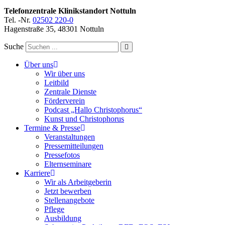
Telefonzentrale Klinikstandort Nottuln
Tel. -Nr.
02502 220-0
Hagenstraße 35, 48301 Nottuln
Suche
Über uns
Wir über uns
Leitbild
Zentrale Dienste
Förderverein
Podcast „Hallo Christophorus“
Kunst und Christophorus
Termine & Presse
Veranstaltungen
Pressemitteilungen
Pressefotos
Elternseminare
Karriere
Wir als Arbeitgeberin
Jetzt bewerben
Stellenangebote
Pflege
Ausbildung