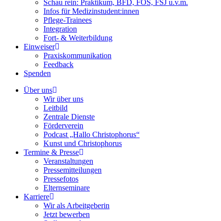
Schau rein: Praktikum, BFD, FOS, FSJ u.v.m.
Infos für Medizinstudent:innen
Pflege-Trainees
Integration
Fort- & Weiterbildung
Einweiser
Praxiskommunikation
Feedback
Spenden
Über uns
Wir über uns
Leitbild
Zentrale Dienste
Förderverein
Podcast „Hallo Christophorus“
Kunst und Christophorus
Termine & Presse
Veranstaltungen
Pressemitteilungen
Pressefotos
Elternseminare
Karriere
Wir als Arbeitgeberin
Jetzt bewerben