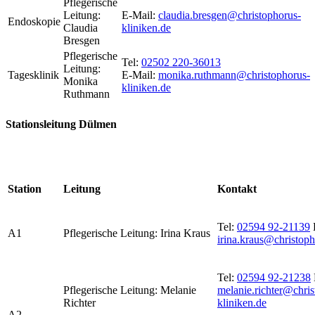
Pflegerische
Leitung:
E-Mail:
claudia.bresgen@christophorus-
Endoskopie
Claudia
kliniken.de
Bresgen
Pflegerische
Tel:
02502 220-36013
Leitung:
Tagesklinik
E-Mail:
monika.ruthmann@christophorus-
Monika
kliniken.de
Ruthmann
Stationsleitung Dülmen
Station
Leitung
Kontakt
Tel:
02594 92-21139
A1
Pflegerische Leitung: Irina Kraus
irina.kraus@christoph
Tel:
02594 92-21238
Pflegerische Leitung: Melanie
melanie.richter@chris
Richter
kliniken.de
A2