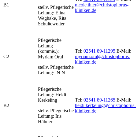
B1
nicole.thier@christophorus-
stellv. Pflegerische
kliniken.de
Leitung: Elina
Weghake, Rita
Schultewolter
Pflegerische
Leitung
Tel:
02541 89-11295
E-Mail:
(kommis.):
C2
myriam.oral@christophorus-
Myriam Oral
kliniken.de
stellv. Pflegerische
Leitung: N.N.
Pflegerische
Leitung: Heidi
Tel:
02541 89-11265
E-Mail:
Kerkeling
B2
heidi.kerkeling@christophorus-
stellv. Pflegerische
kliniken.de
Leitung: Iris
Hähner