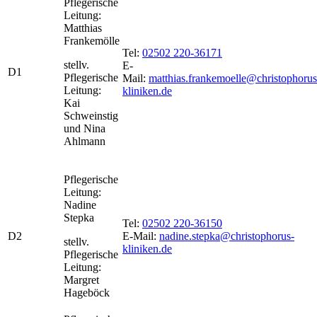
Pflegerische
Leitung:
Matthias
Frankemölle
Tel:
02502 220-36171
stellv.
E-
D1
Pflegerische
Mail:
matthias.frankemoelle@christophorus
Leitung:
kliniken.de
Kai
Schweinstig
und Nina
Ahlmann
Pflegerische
Leitung:
Nadine
Stepka
Tel:
02502 220-36150
D2
E-Mail:
nadine.stepka@christophorus-
stellv.
kliniken.de
Pflegerische
Leitung:
Margret
Hageböck