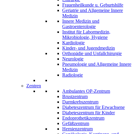
Frauenheilkunde u. Geburtshilfe
Geriatrie und Allgemeine Innere
Medizin
Innere Medizin und
Gastroenterologie
Institut für Labormedizin,
Mikrobiologie, Hygiene
Kardiologie
Kinder- und Jugendmedizin
Orthopädie und Unfallchirurgie
Neurologie
Pneumologie und Allgemeine Innere
Medizin
Radiologie
Zentren
Ambulantes OP-Zentrum
Brustzentrum
Darmkrebszentrum
Diabeteszentrum für Erwachsene
Diabeteszentrum für Kinder
Endoprothetikzentrum
Gefäßzentrum
Hernienzentrum