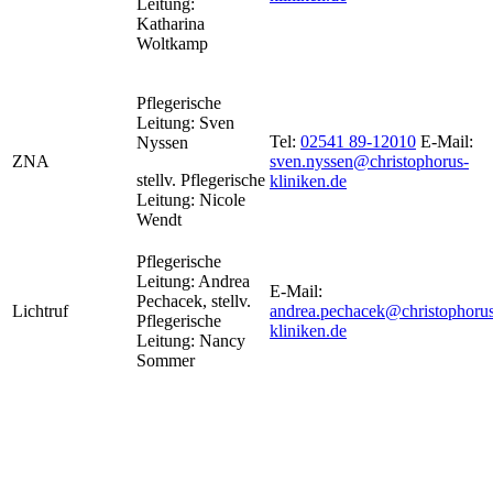
Leitung:
Katharina
Woltkamp
Pflegerische
Leitung: Sven
Tel:
02541 89-12010
E-Mail:
Nyssen
ZNA
sven.nyssen@christophorus-
stellv. Pflegerische
kliniken.de
Leitung: Nicole
Wendt
Pflegerische
Leitung: Andrea
E-Mail:
Pechacek, stellv.
Lichtruf
andrea.pechacek@christophorus
Pflegerische
kliniken.de
Leitung: Nancy
Sommer