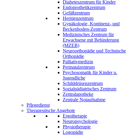
Diabeteszentrum für Kinder
Endoprothetikzentrum
Gefäßzentrum
Hernienzentrum
Gynäkologie, Kontinenz- und
Beckenboden-Zentrum
Medizinisches Zentrum für
Erwachsene mit Behinderung
(MZEB)
Neuroorthopädie und Technische
Orthopädie
Palliativmedizin
Perinatalzentrum
Psychosomatik für Kinder u.
Jugendliche
Schilddrüsenzentrum
Sozialpädiatrisches Zentrum
Zentralapotheke
Zentrale Notaufnahme
Pflegedienst
Therapeutische Angebote
Ergotherapie
Neuropsychologie
Physiotherapie
Logopädie