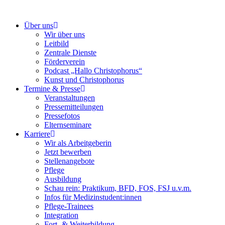
Über uns
Wir über uns
Leitbild
Zentrale Dienste
Förderverein
Podcast „Hallo Christophorus“
Kunst und Christophorus
Termine & Presse
Veranstaltungen
Pressemitteilungen
Pressefotos
Elternseminare
Karriere
Wir als Arbeitgeberin
Jetzt bewerben
Stellenangebote
Pflege
Ausbildung
Schau rein: Praktikum, BFD, FOS, FSJ u.v.m.
Infos für Medizinstudent:innen
Pflege-Trainees
Integration
Fort- & Weiterbildung