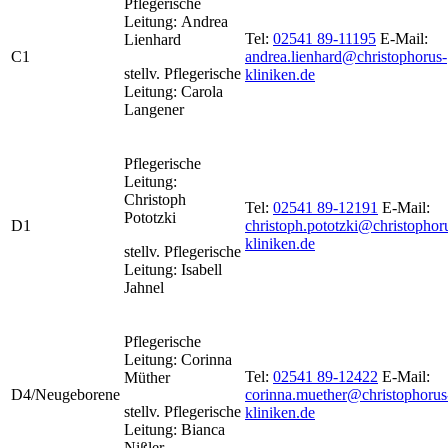
Pflegerische
Leitung: Andrea
Tel:
02541 89-11195
E-Mail:
Lienhard
C1
andrea.lienhard@christophorus-
stellv. Pflegerische
kliniken.de
Leitung: Carola
Langener
Pflegerische
Leitung:
Christoph
Tel:
02541 89-12191
E-Mail:
Pototzki
D1
christoph.pototzki@christophor
kliniken.de
stellv. Pflegerische
Leitung: Isabell
Jahnel
Pflegerische
Leitung: Corinna
Tel:
02541 89-12422
E-Mail:
Müther
D4/Neugeborene
corinna.muether@christophorus
stellv. Pflegerische
kliniken.de
Leitung: Bianca
Nißler