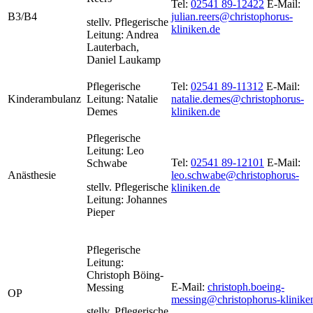
Tel:
02541 89-12422
E-Mail:
B3/B4
julian.reers@christophorus-
stellv. Pflegerische
kliniken.de
Leitung: Andrea
Lauterbach,
Daniel Laukamp
Pflegerische
Tel:
02541 89-11312
E-Mail:
Kinderambulanz
Leitung: Natalie
natalie.demes@christophorus-
Demes
kliniken.de
Pflegerische
Leitung:
Leo
Tel:
02541 89-12101
E-Mail:
Schwabe
Anästhesie
leo.schwabe@christophorus-
stellv.
Pflegerische
kliniken.de
Leitung:
Johannes
Pieper
Pflegerische
Leitung:
Christoph Böing-
E-Mail:
christoph.boeing-
Messing
OP
messing@christophorus-klinike
stellv. Pflegerische