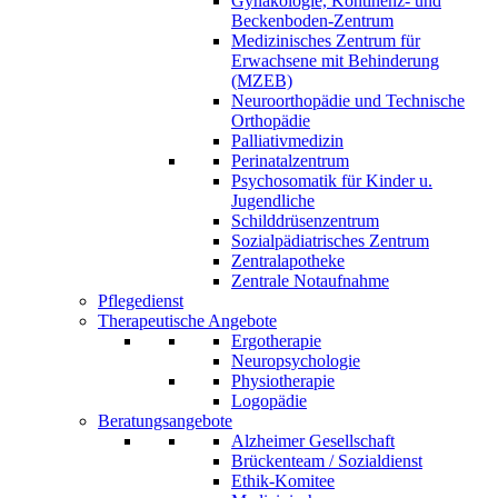
Gynäkologie, Kontinenz- und
Beckenboden-Zentrum
Medizinisches Zentrum für
Erwachsene mit Behinderung
(MZEB)
Neuroorthopädie und Technische
Orthopädie
Palliativmedizin
Perinatalzentrum
Psychosomatik für Kinder u.
Jugendliche
Schilddrüsenzentrum
Sozialpädiatrisches Zentrum
Zentralapotheke
Zentrale Notaufnahme
Pflegedienst
Therapeutische Angebote
Ergotherapie
Neuropsychologie
Physiotherapie
Logopädie
Beratungsangebote
Alzheimer Gesellschaft
Brückenteam / Sozialdienst
Ethik-Komitee