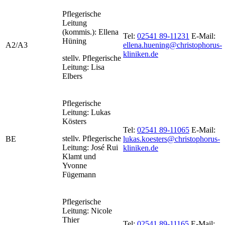
Pflegerische
Leitung
(kommis.): Ellena
Tel:
02541 89-11231
E-Mail:
Hüning
A2/A3
ellena.huening@christophorus-
kliniken.de
stellv. Pflegerische
Leitung: Lisa
Elbers
Pflegerische
Leitung: Lukas
Kösters
Tel:
02541 89-11065
E-Mail:
stellv. Pflegerische
BE
lukas.koesters@christophorus-
Leitung: José Rui
kliniken.de
Klamt und
Yvonne
Fügemann
Pflegerische
Leitung: Nicole
Thier
Tel:
02541 89-11165
E-Mail: