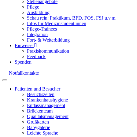
Stellenangebote
Pflege
Ausbildung
Schau rein: Praktikum, BFD, FOS, FSJ u.v.m.
Infos für Medizinstudent:innen
Pflege-Trainees
Integration
Fort- & Weiterbildung
Einweiser
Praxiskommunikation
Feedback
Spenden
Notfallkontakte
Patienten und Besucher
Besuchszeiten
Krankenhaushygiene
Entlassmanagement
Brückenteam
Qualitätsmanagement
Grußkarten
Babygalerie
Leichte Sprache