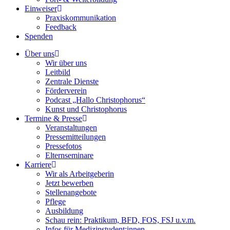
Einweiser
Praxiskommunikation
Feedback
Spenden
Über uns
Wir über uns
Leitbild
Zentrale Dienste
Förderverein
Podcast „Hallo Christophorus“
Kunst und Christophorus
Termine & Presse
Veranstaltungen
Pressemitteilungen
Pressefotos
Elternseminare
Karriere
Wir als Arbeitgeberin
Jetzt bewerben
Stellenangebote
Pflege
Ausbildung
Schau rein: Praktikum, BFD, FOS, FSJ u.v.m.
Infos für Medizinstudent:innen