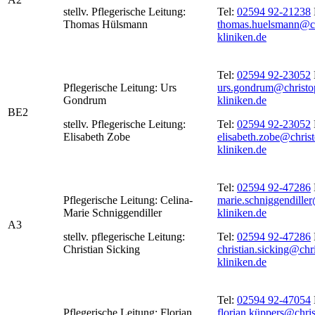
stellv. Pflegerische Leitung:
Tel:
02594 92-21238
Thomas Hülsmann
thomas.huelsmann@ch
kliniken.de
Tel:
02594 92-23052
Pflegerische Leitung: Urs
urs.gondrum@christo
Gondrum
kliniken.de
BE2
stellv. Pflegerische Leitung:
Tel:
02594 92-23052
Elisabeth Zobe
elisabeth.zobe@chris
kliniken.de
Tel:
02594 92-47286
Pflegerische Leitung: Celina-
marie.schniggendille
Marie Schniggendiller
kliniken.de
A3
stellv. pflegerische Leitung:
Tel:
02594 92-47286
Christian Sicking
christian.sicking@chr
kliniken.de
Tel:
02594 92-47054
Pflegerische Leitung: Florian
florian.küppers@chri