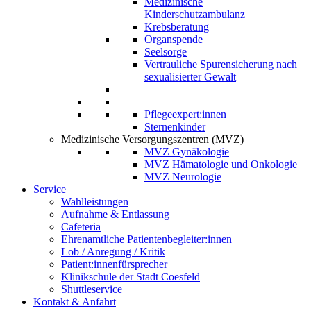
Medizinische
Kinderschutzambulanz
Krebsberatung
Organspende
Seelsorge
Vertrauliche Spurensicherung nach
sexualisierter Gewalt
Pflegeexpert:innen
Sternenkinder
Medizinische Versorgungszentren (MVZ)
MVZ Gynäkologie
MVZ Hämatologie und Onkologie
MVZ Neurologie
Service
Wahlleistungen
Aufnahme & Entlassung
Cafeteria
Ehrenamtliche Patientenbegleiter:innen
Lob / Anregung / Kritik
Patient:innenfürsprecher
Klinikschule der Stadt Coesfeld
Shuttleservice
Kontakt & Anfahrt