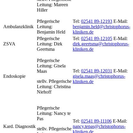
Leitung: Mareen
Hiller
Pflegerische
Tel:
02541 89-12193
E-Mail:
Ambulanzklinik
Leitung:
benjamin.held@christophorus-
Benjamin Held
kliniken.de
Pflegerische
Tel:
02541 89-12105
E-Mail:
ZSVA
Leitung: Dirk
dirk.geertsma@christophorus-
Geertsma
kliniken.de
Pflegerische
Leitung: Gisela
Tel:
02541 89-12031
E-Mail:
Maas
Endoskopie
gisela.maas@christophorus-
stellv. Pflegerische
kliniken.de
Leitung: Christina
Niehoff
Pflegerische
Leitung: Nancy te
Pas
Tel:
02541 89-11106
E-Mail:
Kard. Diagnostik
nancy.tepas@christophorus-
stellv. Pflegerische
kliniken.de