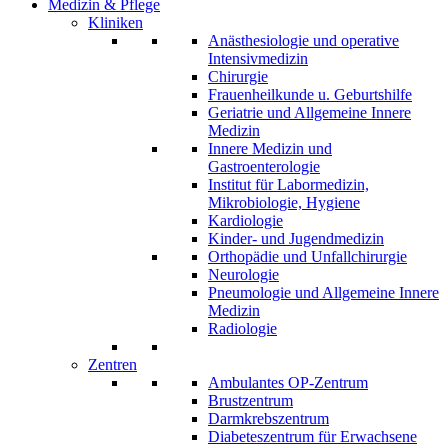
Medizin & Pflege
Kliniken
Anästhesiologie und operative
Intensivmedizin
Chirurgie
Frauenheilkunde u. Geburtshilfe
Geriatrie und Allgemeine Innere
Medizin
Innere Medizin und
Gastroenterologie
Institut für Labormedizin,
Mikrobiologie, Hygiene
Kardiologie
Kinder- und Jugendmedizin
Orthopädie und Unfallchirurgie
Neurologie
Pneumologie und Allgemeine Innere
Medizin
Radiologie
Zentren
Ambulantes OP-Zentrum
Brustzentrum
Darmkrebszentrum
Diabeteszentrum für Erwachsene