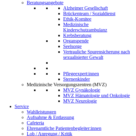
Beratungsangebote
Alzheimer Gesellschaft
Brückenteam / Sozialdienst
Ethik-Komitee
Medizinische
Kinderschutzambulanz
Krebsberatung
Organspende
Seelsorge
Vertrauliche Spurensicherung nach
sexualisierter Gewalt
Pflegeexpert:innen
Sternenkinder
Medizinische Versorgungszentren (MVZ)
MVZ Gynäkologie
MVZ Hämatologie und Onkologie
MVZ Neurologie
Service
Wahlleistungen
Aufnahme & Entlassung
Cafeteria
Ehrenamtliche Patientenbegleiter:innen
Lob / Anregung / Kritik