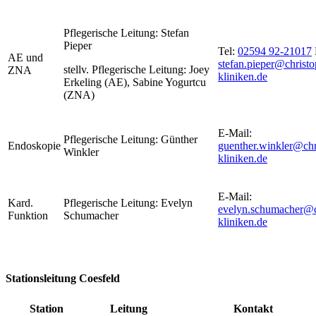
Pflegerische Leitung: Stefan
Pieper
Tel:
02594 92-21017
AE und
stefan.pieper@christo
stellv. Pflegerische Leitung: Joey
ZNA
kliniken.de
Erkeling (AE), Sabine Yogurtcu
(ZNA)
E-Mail:
Pflegerische Leitung: Günther
Endoskopie
guenther.winkler@chr
Winkler
kliniken.de
E-Mail:
Kard.
Pflegerische Leitung: Evelyn
evelyn.schumacher@c
Funktion
Schumacher
kliniken.de
Stationsleitung Coesfeld
Station
Leitung
Kontakt