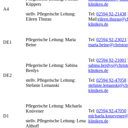
Küppers
kliniken.de
A4
stellv. Pflegerische Leitung:
Tel:
02594 92-21438
Eileen Thurau
Mail:
eileen.thurau@c
kliniken.de
Pflegerische Leitung: Maria
Tel:
02594 92-23023
DE1
Beine
maria.beine@christop
Tel:
02594 92-21001
Pflegerische Leitung: Sabina
sabina.berdys@christ
Berdys
kliniken.de
DE2
stellv. Pflegerische Leitung:
Tel:
02594 92-47058
Stefanie Lemanski
stefanie.lemanski@ch
kliniken.de
Pflegerische Leitung: Michaela
Tel:
02594 92-47050
Knüvener
D1
michaela.knuevener@
stellv. Pflegerische Leitung: Lena
kliniken.de
Althoff