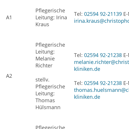
Pflegerische
Tel:
02594 92-21139
E-
A1
Leitung: Irina
irina.kraus@christopho
Kraus
Pflegerische
Leitung:
Tel:
02594 92-21238
E-
Melanie
melanie.richter@chris
Richter
kliniken.de
A2
stellv.
Tel:
02594 92-21238
E-
Pflegerische
thomas.huelsmann@ch
Leitung:
kliniken.de
Thomas
Hülsmann
Pflegerische