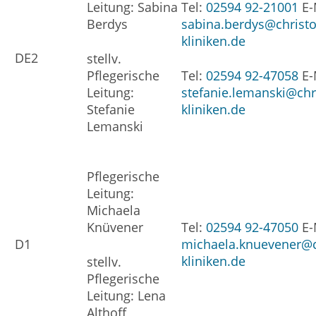
Leitung: Sabina
Tel:
02594 92-21001
E-
Berdys
sabina.berdys@christ
kliniken.de
DE2
stellv.
Pflegerische
Tel:
02594 92-47058
E-
Leitung:
stefanie.lemanski@chr
Stefanie
kliniken.de
Lemanski
Pflegerische
Leitung:
Michaela
Knüvener
Tel:
02594 92-47050
E-
D1
michaela.knuevener@c
kliniken.de
stellv.
Pflegerische
Leitung: Lena
Althoff