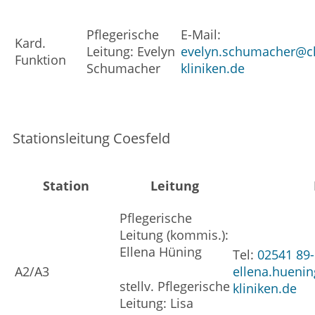
Pflegerische
E-Mail:
Kard.
Leitung: Evelyn
evelyn.schumacher@ch
Funktion
Schumacher
kliniken.de
Stationsleitung Coesfeld
Station
Leitung
Pflegerische
Leitung (kommis.):
Ellena Hüning
Tel:
02541 89
A2/A3
ellena.hueni
stellv. Pflegerische
kliniken.de
Leitung: Lisa