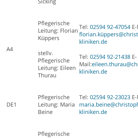
Sicking
Pflegerische
Tel:
02594 92-47054
E-
Leitung: Florian
florian.küppers@chris
Küppers
kliniken.de
A4
stellv.
Tel:
02594 92-21438
E-
Pflegerische
Mail:
eileen.thurau@ch
Leitung: Eileen
kliniken.de
Thurau
Pflegerische
Tel:
02594 92-23023
E-
DE1
Leitung: Maria
maria.beine@christop
Beine
kliniken.de
Pflegerische