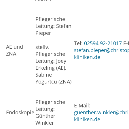
Pflegerische
Leitung: Stefan
Pieper
Tel:
02594 92-21017
E-
AE und
stellv.
stefan.pieper@christo
ZNA
Pflegerische
kliniken.de
Leitung: Joey
Erkeling (AE),
Sabine
Yogurtcu (ZNA)
Pflegerische
E-Mail:
Leitung:
Endoskopie
guenther.winkler@chr
Günther
kliniken.de
Winkler