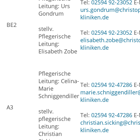
Tel:
02594 92-23052
E-
Leitung: Urs
urs.gondrum@christo
Gondrum
kliniken.de
BE2
stellv.
Tel:
02594 92-23052
E-
Pflegerische
elisabeth.zobe@christ
Leitung:
kliniken.de
Elisabeth Zobe
Pflegerische
Leitung: Celina-
Tel:
02594 92-47286
E-
Marie
marie.schniggendiller
Schniggendiller
kliniken.de
A3
stellv.
Tel:
02594 92-47286
E-
pflegerische
christian.sicking@chri
Leitung:
kliniken.de
Christian