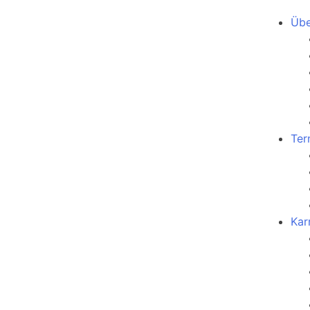
Übe
Ter
Kar