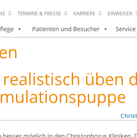
NS
TERMINE & PRESSE
KARRIERE
EINWEISER
flege
Patienten und Besucher
Service
gen
 realistisch üben 
imulationspuppe
 noch besser möglich in den Christophorus Klinike