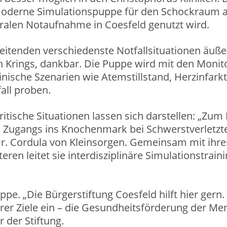
moderne Simulationspuppe für den Schockraum an
tralen Notaufnahme in Coesfeld genutzt wird.
tenden verschiedenste Notfallsituationen äußers
drich Krings, dankbar. Die Puppe wird mit den Mon
inische Szenarien wie Atemstillstand, Herzinfark
all proben.
itische Situationen lassen sich darstellen: „Zum 
 Zugangs ins Knochenmark bei Schwerstverletzte
Dr. Cordula von Kleinsorgen. Gemeinsam mit ihre
ren leitet sie interdisziplinäre Simulationstrain
pe. „Die Bürgerstiftung Coesfeld hilft hier gern
erer Ziele ein – die Gesundheitsförderung der Me
der Stiftung.