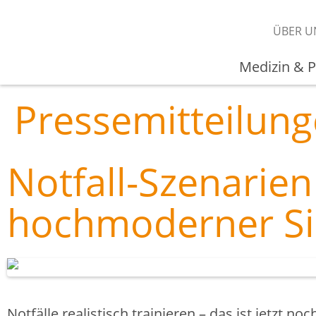
ÜBER U
Medizin & P
Pressemitteilun
Notfall-Szenarien
hochmoderner S
Notfälle realistisch trainieren – das ist jetzt