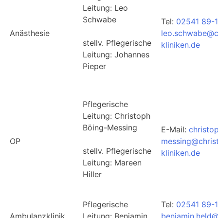
Leitung:
Leo
Schwabe
Tel:
02541 89-1
Anästhesie
leo.schwabe@c
stellv.
Pflegerische
kliniken.de
Leitung:
Johannes
Pieper
Pflegerische
Leitung: Christoph
Böing-Messing
E-Mail:
christo
OP
messing@chris
stellv. Pflegerische
kliniken.de
Leitung: Mareen
Hiller
Pflegerische
Tel:
02541 89-
Ambulanzklinik
Leitung: Benjamin
benjamin.held@