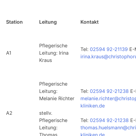
Station
Leitung
Kontakt
Pflegerische
Tel:
02594 92-21139
E-M
A1
Leitung: Irina
irina.kraus@christophor
Kraus
Pflegerische
Leitung:
Tel:
02594 92-21238
E-
Melanie Richter
melanie.richter@christo
kliniken.de
A2
stellv.
Pflegerische
Tel:
02594 92-21238
E-
Leitung:
thomas.huelsmann@chri
Thomas
kliniken.de