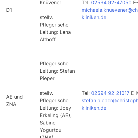
Knüvener
Tel:
02594 92-47050
E-
D1
michaela.knuevener@ch
stellv.
kliniken.de
Pflegerische
Leitung: Lena
Althoff
Pflegerische
Leitung: Stefan
Pieper
stellv.
Tel:
02594 92-21017
E-M
AE und
Pflegerische
stefan.pieper@christop
ZNA
Leitung: Joey
kliniken.de
Erkeling (AE),
Sabine
Yogurtcu
(ZNA)