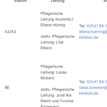
Station
Leitung
K
Pflegerische
Leitung (kommis.):
Ellena Hüning
Tel:
02541 89-1
A2/A3
ellena.huening
stellv. Pflegerische
kliniken.de
Leitung: Lisa
Elbers
Pflegerische
Leitung: Lukas
Kösters
Tel:
02541 89-
BE
lukas.koesters
stellv. Pflegerische
kliniken.de
Leitung: José Rui
Klamt und Yvonne
Fügemann