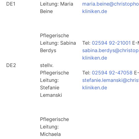
DE1
Leitung: Maria
maria.beine@christopho
Beine
kliniken.de
Pflegerische
Leitung: Sabina
Tel:
02594 92-21001
E-M
Berdys
sabina.berdys@christop
kliniken.de
DE2
stellv.
Pflegerische
Tel:
02594 92-47058
E-
Leitung:
stefanie.lemanski@chri
Stefanie
kliniken.de
Lemanski
Pflegerische
Leitung:
Michaela