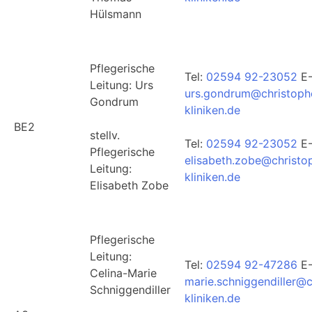
Hülsmann
Pflegerische
Tel:
02594 92-23052
E-
Leitung: Urs
urs.gondrum@christoph
Gondrum
kliniken.de
BE2
stellv.
Tel:
02594 92-23052
E-
Pflegerische
elisabeth.zobe@christo
Leitung:
kliniken.de
Elisabeth Zobe
Pflegerische
Leitung:
Tel:
02594 92-47286
E-
Celina-Marie
marie.schniggendiller@c
Schniggendiller
kliniken.de