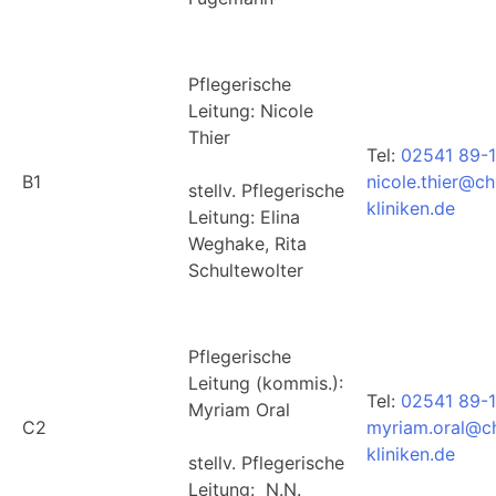
Pflegerische
Leitung: Nicole
Thier
Tel:
02541 89-1
B1
nicole.thier@ch
stellv. Pflegerische
kliniken.de
Leitung: Elina
Weghake, Rita
Schultewolter
Pflegerische
Leitung (kommis.):
Tel:
02541 89-
Myriam Oral
C2
myriam.oral@ch
kliniken.de
stellv. Pflegerische
Leitung: N.N.