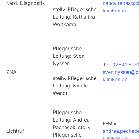
Kard. Diagnostik
nancy.tepas@ch
stellv. Pflegerische
kliniken.de
Leitung: Katharina
Woltkamp
Pflegerische
Leitung: Sven
Nyssen
Tel:
02541 89-
ZNA
sven.nyssen@ch
stellv. Pflegerische
kliniken.de
Leitung: Nicole
Wendt
Pflegerische
Leitung: Andrea
E-Mail:
Pechacek, stellv.
Lichtruf
andrea.pechac
Pflegerische
kliniken.de