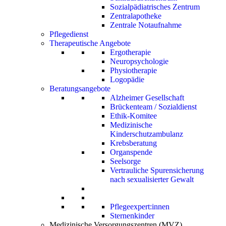
Sozialpädiatrisches Zentrum
Zentralapotheke
Zentrale Notaufnahme
Pflegedienst
Therapeutische Angebote
Ergotherapie
Neuropsychologie
Physiotherapie
Logopädie
Beratungsangebote
Alzheimer Gesellschaft
Brückenteam / Sozialdienst
Ethik-Komitee
Medizinische
Kinderschutzambulanz
Krebsberatung
Organspende
Seelsorge
Vertrauliche Spurensicherung
nach sexualisierter Gewalt
Pflegeexpert:innen
Sternenkinder
Medizinische Versorgungszentren (MVZ)