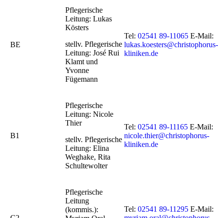
Pflegerische
Leitung: Lukas
Kösters
Tel:
02541 89-11065
E-Mail:
stellv. Pflegerische
BE
lukas.koesters@christophorus-
Leitung: José Rui
kliniken.de
Klamt und
Yvonne
Fügemann
Pflegerische
Leitung: Nicole
Thier
Tel:
02541 89-11165
E-Mail:
B1
nicole.thier@christophorus-
stellv. Pflegerische
kliniken.de
Leitung: Elina
Weghake, Rita
Schultewolter
Pflegerische
Leitung
Tel:
02541 89-11295
E-Mail:
(kommis.):
C2
myriam.oral@christophorus-