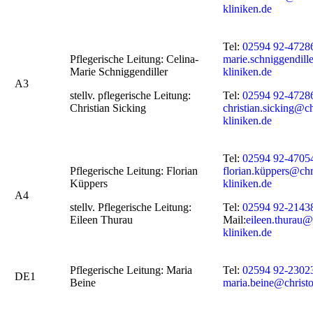
kliniken.de
Tel:
02594 92-4728
Pflegerische Leitung: Celina-
marie.schniggendill
Marie Schniggendiller
kliniken.de
A3
stellv. pflegerische Leitung:
Tel:
02594 92-4728
Christian Sicking
christian.sicking@c
kliniken.de
Tel:
02594 92-4705
Pflegerische Leitung: Florian
florian.küppers@chr
Küppers
kliniken.de
A4
stellv. Pflegerische Leitung:
Tel:
02594 92-2143
Eileen Thurau
Mail:
eileen.thurau@
kliniken.de
Pflegerische Leitung: Maria
Tel:
02594 92-2302
DE1
Beine
maria.beine@christo