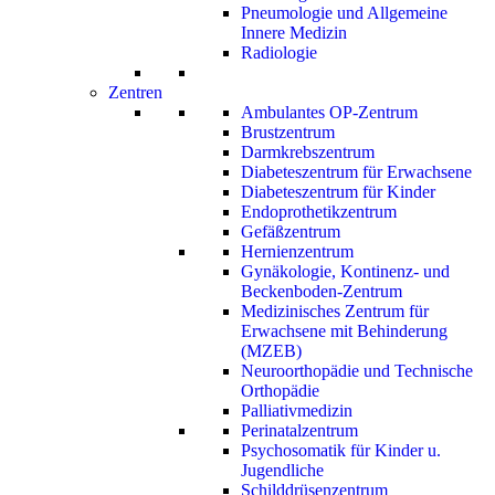
Pneumologie und Allgemeine
Innere Medizin
Radiologie
Zentren
Ambulantes OP-Zentrum
Brustzentrum
Darmkrebszentrum
Diabeteszentrum für Erwachsene
Diabeteszentrum für Kinder
Endoprothetikzentrum
Gefäßzentrum
Hernienzentrum
Gynäkologie, Kontinenz- und
Beckenboden-Zentrum
Medizinisches Zentrum für
Erwachsene mit Behinderung
(MZEB)
Neuroorthopädie und Technische
Orthopädie
Palliativmedizin
Perinatalzentrum
Psychosomatik für Kinder u.
Jugendliche
Schilddrüsenzentrum