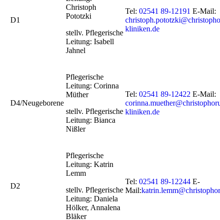
Christoph
Tel:
02541 89-12191
E-Mail:
Pototzki
D1
christoph.pototzki@christopho
kliniken.de
stellv. Pflegerische
Leitung: Isabell
Jahnel
Pflegerische
Leitung: Corinna
Tel:
02541 89-12422
E-Mail:
Müther
D4/Neugeborene
corinna.muether@christophor
stellv. Pflegerische
kliniken.de
Leitung: Bianca
Nißler
Pflegerische
Leitung: Katrin
Lemm
Tel:
02541 89-12244
E-
D2
stellv. Pflegerische
Mail:
katrin.lemm@christophor
Leitung: Daniela
Hölker, Annalena
Bläker