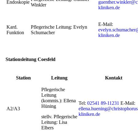
Endoskopie
guenther.winkler@c
Winkler
kliniken.de
E-Mail:
Kard.
Pflegerische Leitung: Evelyn
evelyn.schumacher@
Funktion
Schumacher
kliniken.de
Stationsleitung Coesfeld
Station
Leitung
Kontakt
Pflegerische
Leitung
(kommis.): Ellena
Tel:
02541 89-11231
E-Mail:
Hüning
A2/A3
ellena.huening@christophorus
kliniken.de
stellv. Pflegerische
Leitung: Lisa
Elbers