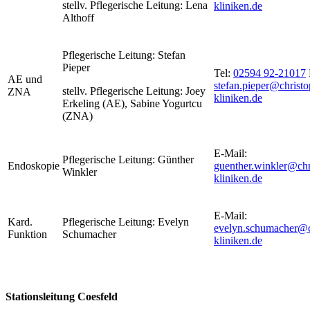
stellv. Pflegerische Leitung: Lena
kliniken.de
Althoff
Pflegerische Leitung: Stefan
Pieper
Tel:
02594 92-21017
AE und
stefan.pieper@christo
stellv. Pflegerische Leitung: Joey
ZNA
kliniken.de
Erkeling (AE), Sabine Yogurtcu
(ZNA)
E-Mail:
Pflegerische Leitung: Günther
Endoskopie
guenther.winkler@chr
Winkler
kliniken.de
E-Mail:
Kard.
Pflegerische Leitung: Evelyn
evelyn.schumacher@c
Funktion
Schumacher
kliniken.de
Stationsleitung Coesfeld