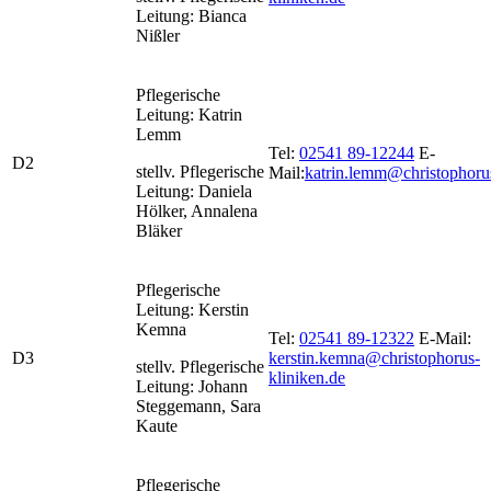
Leitung: Bianca
Nißler
Pflegerische
Leitung: Katrin
Lemm
Tel:
02541 89-12244
E-
D2
stellv. Pflegerische
Mail:
katrin.lemm@christophoru
Leitung: Daniela
Hölker, Annalena
Bläker
Pflegerische
Leitung: Kerstin
Kemna
Tel:
02541 89-12322
E-Mail:
D3
kerstin.kemna@christophorus-
stellv. Pflegerische
kliniken.de
Leitung: Johann
Steggemann, Sara
Kaute
Pflegerische