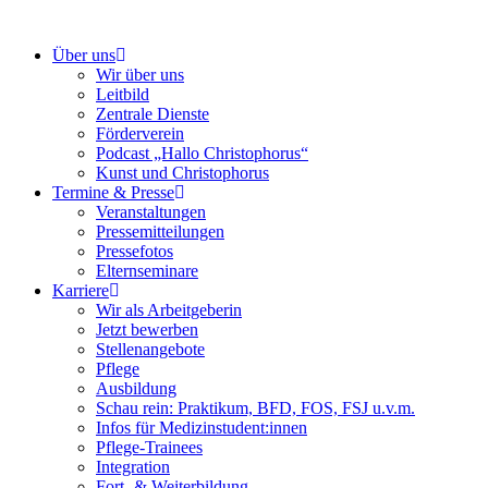
Über uns
Wir über uns
Leitbild
Zentrale Dienste
Förderverein
Podcast „Hallo Christophorus“
Kunst und Christophorus
Termine & Presse
Veranstaltungen
Pressemitteilungen
Pressefotos
Elternseminare
Karriere
Wir als Arbeitgeberin
Jetzt bewerben
Stellenangebote
Pflege
Ausbildung
Schau rein: Praktikum, BFD, FOS, FSJ u.v.m.
Infos für Medizinstudent:innen
Pflege-Trainees
Integration
Fort- & Weiterbildung