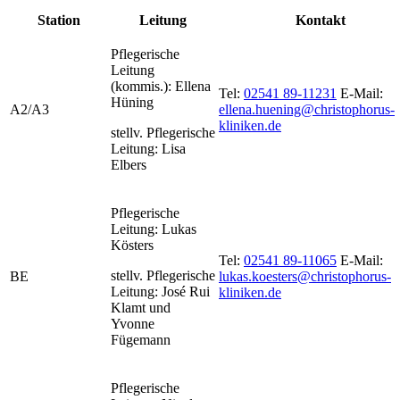
Station
Leitung
Kontakt
Pflegerische
Leitung
(kommis.): Ellena
Tel:
02541 89-11231
E-Mail:
Hüning
A2/A3
ellena.huening@christophorus-
kliniken.de
stellv. Pflegerische
Leitung: Lisa
Elbers
Pflegerische
Leitung: Lukas
Kösters
Tel:
02541 89-11065
E-Mail:
stellv. Pflegerische
BE
lukas.koesters@christophorus-
Leitung: José Rui
kliniken.de
Klamt und
Yvonne
Fügemann
Pflegerische