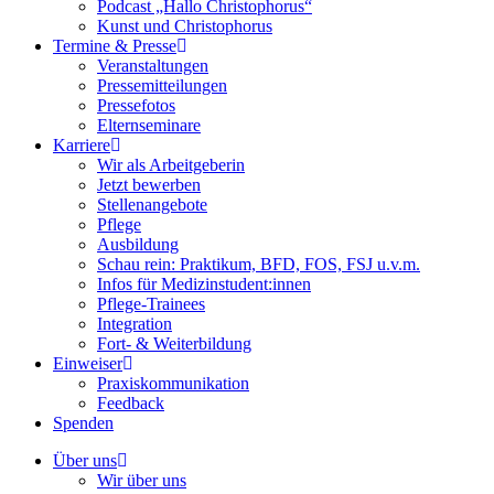
Podcast „Hallo Christophorus“
Kunst und Christophorus
Termine & Presse
Veranstaltungen
Pressemitteilungen
Pressefotos
Elternseminare
Karriere
Wir als Arbeitgeberin
Jetzt bewerben
Stellenangebote
Pflege
Ausbildung
Schau rein: Praktikum, BFD, FOS, FSJ u.v.m.
Infos für Medizinstudent:innen
Pflege-Trainees
Integration
Fort- & Weiterbildung
Einweiser
Praxiskommunikation
Feedback
Spenden
Über uns
Wir über uns