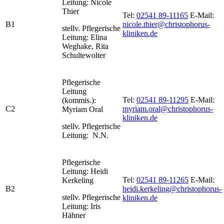
Leitung: Nicole
Thier
Tel:
02541 89-11165
E-Mail:
B1
nicole.thier@christophorus-
stellv. Pflegerische
kliniken.de
Leitung: Elina
Weghake, Rita
Schultewolter
Pflegerische
Leitung
Tel:
02541 89-11295
E-Mail:
(kommis.):
C2
myriam.oral@christophorus-
Myriam Oral
kliniken.de
stellv. Pflegerische
Leitung: N.N.
Pflegerische
Leitung: Heidi
Tel:
02541 89-11265
E-Mail:
Kerkeling
B2
heidi.kerkeling@christophorus-
stellv. Pflegerische
kliniken.de
Leitung: Iris
Hähner