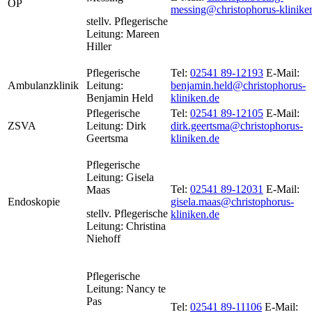
OP
messing@christophorus-klinike
stellv. Pflegerische
Leitung: Mareen
Hiller
Pflegerische
Tel:
02541 89-12193
E-Mail:
Ambulanzklinik
Leitung:
benjamin.held@christophorus-
Benjamin Held
kliniken.de
Pflegerische
Tel:
02541 89-12105
E-Mail:
ZSVA
Leitung: Dirk
dirk.geertsma@christophorus-
Geertsma
kliniken.de
Pflegerische
Leitung: Gisela
Tel:
02541 89-12031
E-Mail:
Maas
Endoskopie
gisela.maas@christophorus-
stellv. Pflegerische
kliniken.de
Leitung: Christina
Niehoff
Pflegerische
Leitung: Nancy te
Pas
Tel:
02541 89-11106
E-Mail: