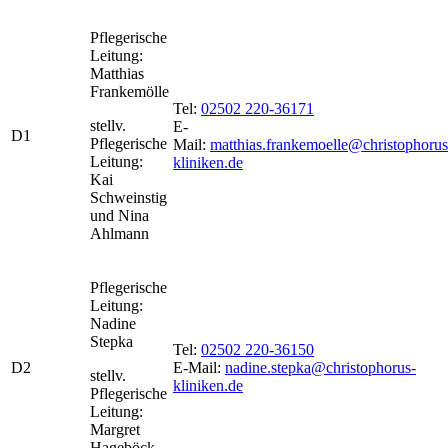
Pflegerische
Leitung:
Matthias
Frankemölle
Tel:
02502 220-36171
stellv.
E-
D1
Pflegerische
Mail:
matthias.frankemoelle@christophorus
Leitung:
kliniken.de
Kai
Schweinstig
und Nina
Ahlmann
Pflegerische
Leitung:
Nadine
Stepka
Tel:
02502 220-36150
D2
E-Mail:
nadine.stepka@christophorus-
stellv.
kliniken.de
Pflegerische
Leitung:
Margret
Hageböck