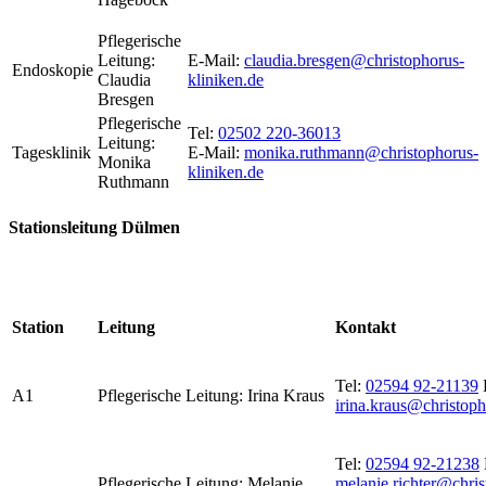
Pflegerische
Leitung:
E-Mail:
claudia.bresgen@christophorus-
Endoskopie
Claudia
kliniken.de
Bresgen
Pflegerische
Tel:
02502 220-36013
Leitung:
Tagesklinik
E-Mail:
monika.ruthmann@christophorus-
Monika
kliniken.de
Ruthmann
Stationsleitung Dülmen
Station
Leitung
Kontakt
Tel:
02594 92-21139
A1
Pflegerische Leitung: Irina Kraus
irina.kraus@christoph
Tel:
02594 92-21238
Pflegerische Leitung: Melanie
melanie.richter@chris