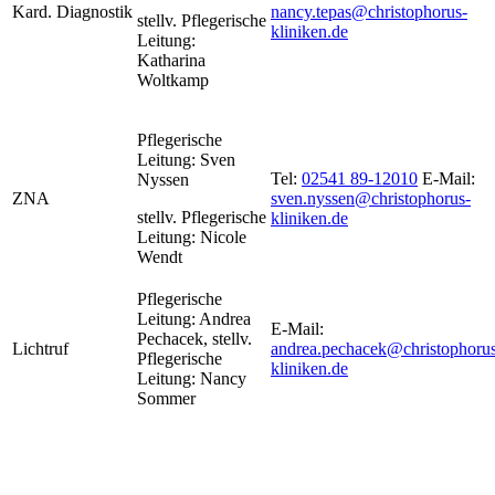
Kard. Diagnostik
nancy.tepas@christophorus-
stellv. Pflegerische
kliniken.de
Leitung:
Katharina
Woltkamp
Pflegerische
Leitung: Sven
Tel:
02541 89-12010
E-Mail:
Nyssen
ZNA
sven.nyssen@christophorus-
stellv. Pflegerische
kliniken.de
Leitung: Nicole
Wendt
Pflegerische
Leitung: Andrea
E-Mail:
Pechacek, stellv.
Lichtruf
andrea.pechacek@christophorus
Pflegerische
kliniken.de
Leitung: Nancy
Sommer