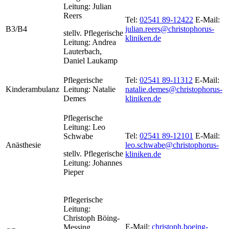
Leitung: Julian
Reers
Tel:
02541 89-12422
E-Mail:
B3/B4
julian.reers@christophorus-
stellv. Pflegerische
kliniken.de
Leitung: Andrea
Lauterbach,
Daniel Laukamp
Pflegerische
Tel:
02541 89-11312
E-Mail:
Kinderambulanz
Leitung: Natalie
natalie.demes@christophorus-
Demes
kliniken.de
Pflegerische
Leitung:
Leo
Tel:
02541 89-12101
E-Mail:
Schwabe
Anästhesie
leo.schwabe@christophorus-
stellv.
Pflegerische
kliniken.de
Leitung:
Johannes
Pieper
Pflegerische
Leitung:
Christoph Böing-
E-Mail:
christoph.boeing-
Messing