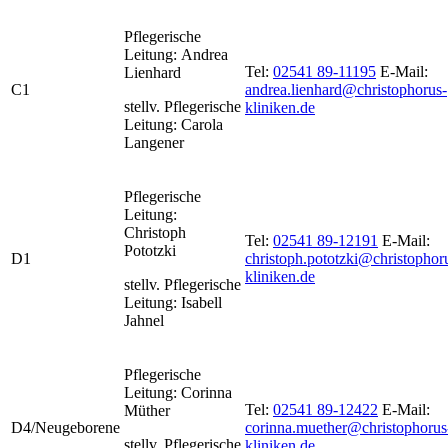
Pflegerische
Leitung: Andrea
Tel:
02541 89-11195
E-Mail:
Lienhard
C1
andrea.lienhard@christophorus-
stellv. Pflegerische
kliniken.de
Leitung: Carola
Langener
Pflegerische
Leitung:
Christoph
Tel:
02541 89-12191
E-Mail:
Pototzki
D1
christoph.pototzki@christophor
kliniken.de
stellv. Pflegerische
Leitung: Isabell
Jahnel
Pflegerische
Leitung: Corinna
Tel:
02541 89-12422
E-Mail:
Müther
D4/Neugeborene
corinna.muether@christophorus
stellv. Pflegerische
kliniken.de