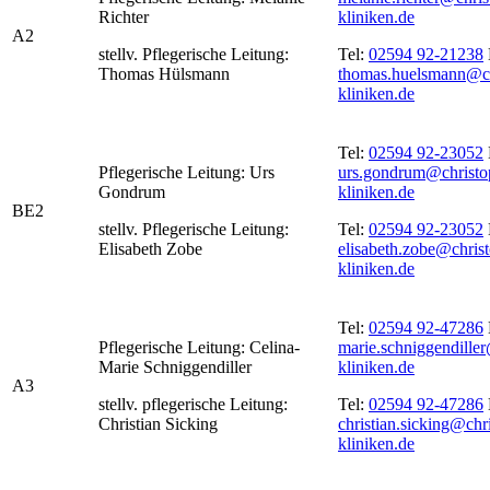
Richter
kliniken.de
A2
stellv. Pflegerische Leitung:
Tel:
02594 92-21238
Thomas Hülsmann
thomas.huelsmann@ch
kliniken.de
Tel:
02594 92-23052
Pflegerische Leitung: Urs
urs.gondrum@christo
Gondrum
kliniken.de
BE2
stellv. Pflegerische Leitung:
Tel:
02594 92-23052
Elisabeth Zobe
elisabeth.zobe@chris
kliniken.de
Tel:
02594 92-47286
Pflegerische Leitung: Celina-
marie.schniggendille
Marie Schniggendiller
kliniken.de
A3
stellv. pflegerische Leitung:
Tel:
02594 92-47286
Christian Sicking
christian.sicking@chr
kliniken.de