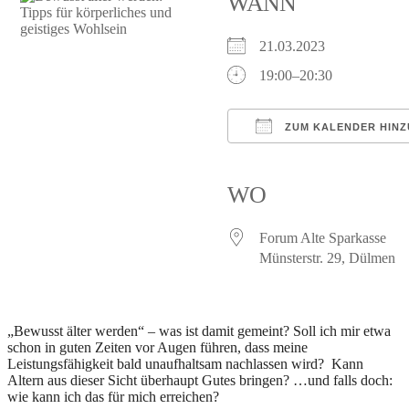
WANN
21.03.2023
19:00–20:30
ZUM KALENDER HIN
ICS herunterladen
Google Kalender
iCalendar
Of
WO
Forum Alte Sparkasse
Münsterstr. 29, Dülmen
„Bewusst älter werden“ – was ist damit gemeint? Soll ich mir etwa
schon in guten Zeiten vor Augen führen, dass meine
Leistungsfähigkeit bald unaufhaltsam nachlassen wird? Kann
Altern aus dieser Sicht überhaupt Gutes bringen? …und falls doch:
wie kann ich das für mich erreichen?