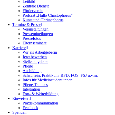
Leitbild
Zentrale Dienste
Förderverein
Podcast „Hallo Christophorus“
Kunst und Christophorus
Termine & Presse
Veranstaltungen
Pressemitteilungen
Pressefotos
Elternseminare
Karriere
Wir als Arbeitgeberin
Jetzt bewerben
Stellenangebote
Pflege
Ausbildung
Schau rein: Praktikum, BFD, FOS, FSJ u.v.m.
Infos für Medizinstudent:innen
Pflege-Trainees
Integration
Fort- & Weiterbildung
Einweiser
Praxiskommunikation
Feedback
Spenden