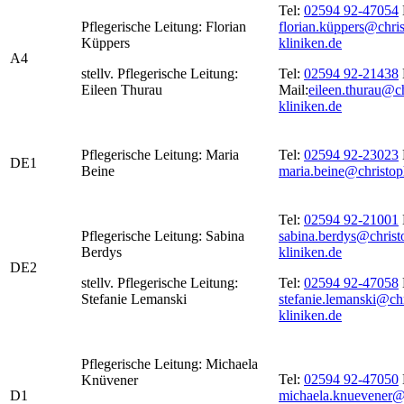
Tel:
02594 92-47054
Pflegerische Leitung: Florian
florian.küppers@chri
Küppers
kliniken.de
A4
stellv. Pflegerische Leitung:
Tel:
02594 92-21438
Eileen Thurau
Mail:
eileen.thurau@c
kliniken.de
Pflegerische Leitung: Maria
Tel:
02594 92-23023
DE1
Beine
maria.beine@christop
Tel:
02594 92-21001
Pflegerische Leitung: Sabina
sabina.berdys@christ
Berdys
kliniken.de
DE2
stellv. Pflegerische Leitung:
Tel:
02594 92-47058
Stefanie Lemanski
stefanie.lemanski@ch
kliniken.de
Pflegerische Leitung: Michaela
Tel:
02594 92-47050
Knüvener
D1
michaela.knuevener@