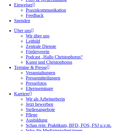
Einweiser
Praxiskommunikation
Feedback
Spenden
Über uns
Wir über uns
Leitbild
Zentrale Dienste
Förderverein
Podcast „Hallo Christophorus“
Kunst und Christophorus
Termine & Presse
Veranstaltungen
Pressemitteilungen
Pressefotos
Elternseminare
Karriere
Wir als Arbeitgeberin
Jetzt bewerben
Stellenangebote
Pflege
Ausbildung
Schau rein: Praktikum, BFD, FOS, FSJ u.v.m.
Infos für Medizinstudent:innen