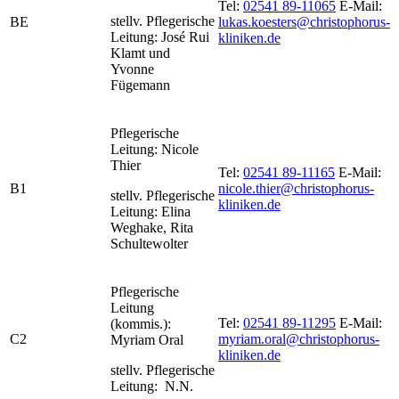
Tel:
02541 89-11065
E-Mail:
stellv. Pflegerische
BE
lukas.koesters@christophorus-
Leitung: José Rui
kliniken.de
Klamt und
Yvonne
Fügemann
Pflegerische
Leitung: Nicole
Thier
Tel:
02541 89-11165
E-Mail:
B1
nicole.thier@christophorus-
stellv. Pflegerische
kliniken.de
Leitung: Elina
Weghake, Rita
Schultewolter
Pflegerische
Leitung
Tel:
02541 89-11295
E-Mail:
(kommis.):
C2
myriam.oral@christophorus-
Myriam Oral
kliniken.de
stellv. Pflegerische
Leitung: N.N.