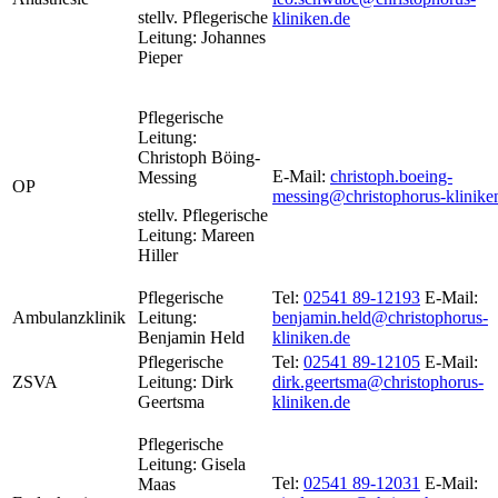
stellv.
Pflegerische
kliniken.de
Leitung:
Johannes
Pieper
Pflegerische
Leitung:
Christoph Böing-
E-Mail:
christoph.boeing-
Messing
OP
messing@christophorus-klinike
stellv. Pflegerische
Leitung: Mareen
Hiller
Pflegerische
Tel:
02541 89-12193
E-Mail:
Ambulanzklinik
Leitung:
benjamin.held@christophorus-
Benjamin Held
kliniken.de
Pflegerische
Tel:
02541 89-12105
E-Mail:
ZSVA
Leitung: Dirk
dirk.geertsma@christophorus-
Geertsma
kliniken.de
Pflegerische
Leitung: Gisela
Tel:
02541 89-12031
E-Mail:
Maas