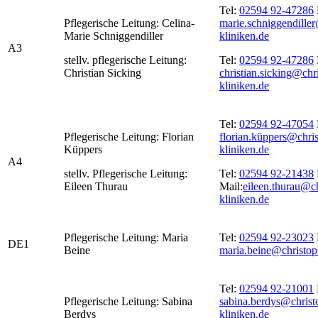
Tel:
02594 92-47286
Pflegerische Leitung: Celina-
marie.schniggendille
Marie Schniggendiller
kliniken.de
A3
stellv. pflegerische Leitung:
Tel:
02594 92-47286
Christian Sicking
christian.sicking@chr
kliniken.de
Tel:
02594 92-47054
Pflegerische Leitung: Florian
florian.küppers@chri
Küppers
kliniken.de
A4
stellv. Pflegerische Leitung:
Tel:
02594 92-21438
Eileen Thurau
Mail:
eileen.thurau@c
kliniken.de
Pflegerische Leitung: Maria
Tel:
02594 92-23023
DE1
Beine
maria.beine@christop
Tel:
02594 92-21001
Pflegerische Leitung: Sabina
sabina.berdys@christ
Berdys
kliniken.de