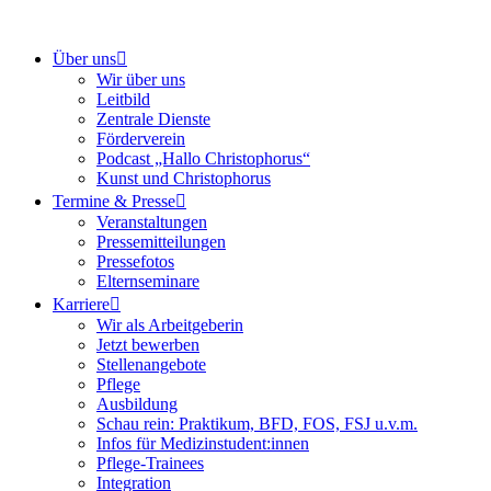
Über uns
Wir über uns
Leitbild
Zentrale Dienste
Förderverein
Podcast „Hallo Christophorus“
Kunst und Christophorus
Termine & Presse
Veranstaltungen
Pressemitteilungen
Pressefotos
Elternseminare
Karriere
Wir als Arbeitgeberin
Jetzt bewerben
Stellenangebote
Pflege
Ausbildung
Schau rein: Praktikum, BFD, FOS, FSJ u.v.m.
Infos für Medizinstudent:innen
Pflege-Trainees
Integration