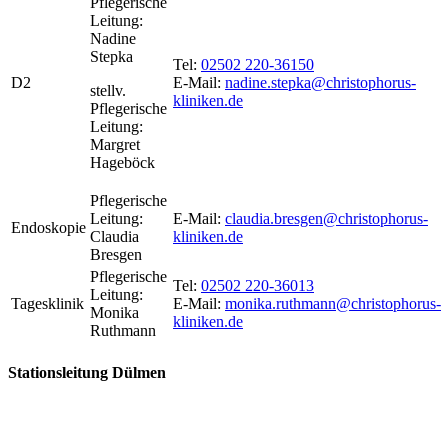
Pflegerische
Leitung:
Nadine
Stepka
Tel:
02502 220-36150
D2
E-Mail:
nadine.stepka@christophorus-
stellv.
kliniken.de
Pflegerische
Leitung:
Margret
Hageböck
Pflegerische
Leitung:
E-Mail:
claudia.bresgen@christophorus-
Endoskopie
Claudia
kliniken.de
Bresgen
Pflegerische
Tel:
02502 220-36013
Leitung:
Tagesklinik
E-Mail:
monika.ruthmann@christophorus-
Monika
kliniken.de
Ruthmann
Stationsleitung Dülmen