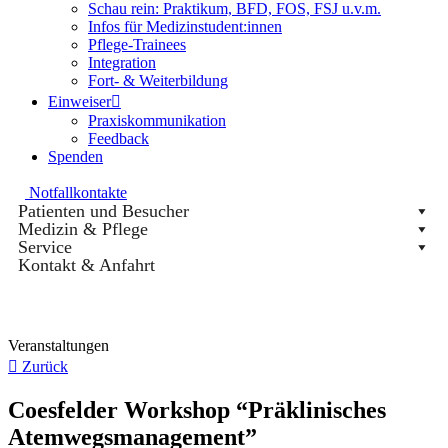
Schau rein: Praktikum, BFD, FOS, FSJ u.v.m.
Infos für Medizinstudent:innen
Pflege-Trainees
Integration
Fort- & Weiterbildung
Einweiser
Praxiskommunikation
Feedback
Spenden
Notfallkontakte
Patienten und Besucher
Medizin & Pflege
Service
Kontakt & Anfahrt
Veranstaltungen
Zurück
Coesfelder Workshop “Präklinisches
Atemwegsmanagement”