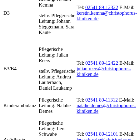
Kemna
Tel:
02541 89-12322
E-Mail:
D3
kerstin.kemna@christophorus-
stellv. Pflegerische
kliniken.de
Leitung: Johann
Steggemann, Sara
Kaute
Pflegerische
Leitung: Julian
Reers
Tel:
02541 89-12422
E-Mail:
B3/B4
julian.reers@christophorus-
stellv. Pflegerische
kliniken.de
Leitung: Andrea
Lauterbach,
Daniel Laukamp
Pflegerische
Tel:
02541 89-11312
E-Mail:
Kinderambulanz
Leitung: Natalie
natalie.demes@christophorus-
Demes
kliniken.de
Pflegerische
Leitung:
Leo
Tel:
02541 89-12101
E-Mail:
Schwabe
Anästhesie
leo.schwabe@christophorus-