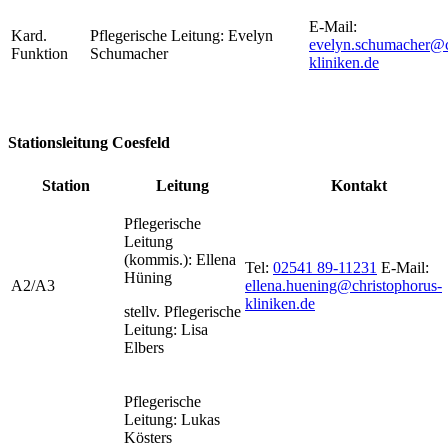
E-Mail:
Kard.
Pflegerische Leitung: Evelyn
evelyn.schumacher@c
Funktion
Schumacher
kliniken.de
Stationsleitung Coesfeld
Station
Leitung
Kontakt
Pflegerische
Leitung
(kommis.): Ellena
Tel:
02541 89-11231
E-Mail:
Hüning
A2/A3
ellena.huening@christophorus-
kliniken.de
stellv. Pflegerische
Leitung: Lisa
Elbers
Pflegerische
Leitung: Lukas
Kösters