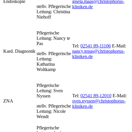
Endoskopie
gisela.maas@christophorus-
stellv. Pflegerische
kliniken.de
Leitung: Christina
Niehoff
Pflegerische
Leitung: Nancy te
Pas
Tel:
02541 89-11106
E-Mail:
Kard. Diagnostik
nancy.tepas@christophorus-
stellv. Pflegerische
kliniken.de
Leitung:
Katharina
Woltkamp
Pflegerische
Leitung: Sven
Tel:
02541 89-12010
E-Mail:
Nyssen
ZNA
sven.nyssen@christophorus-
stellv. Pflegerische
kliniken.de
Leitung: Nicole
Wendt
Pflegerische