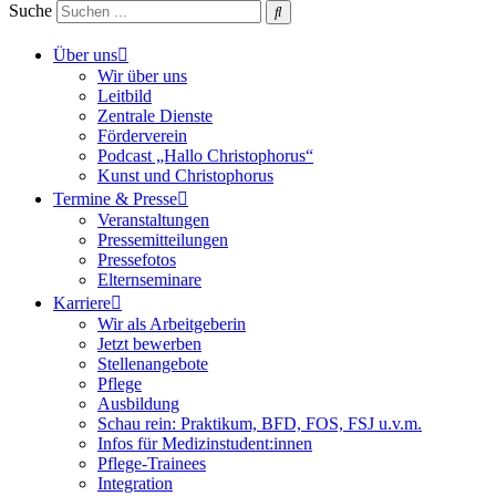
Suche
Über uns
Wir über uns
Leitbild
Zentrale Dienste
Förderverein
Podcast „Hallo Christophorus“
Kunst und Christophorus
Termine & Presse
Veranstaltungen
Pressemitteilungen
Pressefotos
Elternseminare
Karriere
Wir als Arbeitgeberin
Jetzt bewerben
Stellenangebote
Pflege
Ausbildung
Schau rein: Praktikum, BFD, FOS, FSJ u.v.m.
Infos für Medizinstudent:innen
Pflege-Trainees
Integration