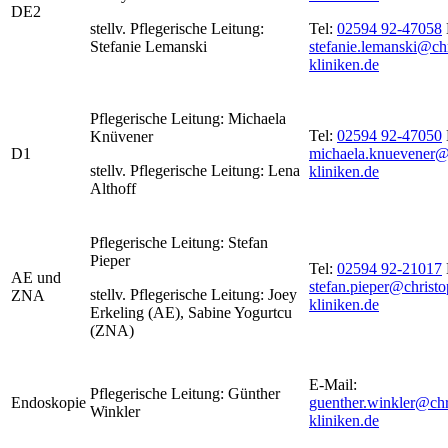
DE2
stellv. Pflegerische Leitung:
Tel:
02594 92-47058
Stefanie Lemanski
stefanie.lemanski@ch
kliniken.de
Pflegerische Leitung: Michaela
Tel:
02594 92-47050
Knüvener
D1
michaela.knuevener@
stellv. Pflegerische Leitung: Lena
kliniken.de
Althoff
Pflegerische Leitung: Stefan
Pieper
Tel:
02594 92-21017
AE und
stefan.pieper@christo
stellv. Pflegerische Leitung: Joey
ZNA
kliniken.de
Erkeling (AE), Sabine Yogurtcu
(ZNA)
E-Mail:
Pflegerische Leitung: Günther
Endoskopie
guenther.winkler@chr
Winkler
kliniken.de