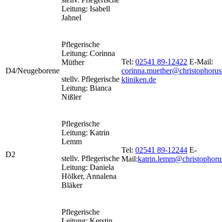
Leitung: Isabell
Jahnel
Pflegerische
Leitung: Corinna
Tel:
02541 89-12422
E-Mail:
Müther
D4/Neugeborene
corinna.muether@christophorus
stellv. Pflegerische
kliniken.de
Leitung: Bianca
Nißler
Pflegerische
Leitung: Katrin
Lemm
Tel:
02541 89-12244
E-
D2
stellv. Pflegerische
Mail:
katrin.lemm@christophoru
Leitung: Daniela
Hölker, Annalena
Bläker
Pflegerische
Leitung: Kerstin