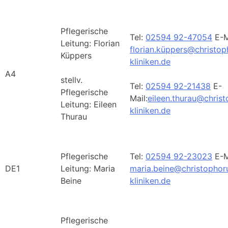
Pflegerische
Tel:
02594 92-47054
E-M
Leitung: Florian
florian.küppers@christop
Küppers
kliniken.de
A4
stellv.
Tel:
02594 92-21438
E-
Pflegerische
Mail:
eileen.thurau@chris
Leitung: Eileen
kliniken.de
Thurau
Pflegerische
Tel:
02594 92-23023
E-M
DE1
Leitung: Maria
maria.beine@christophor
Beine
kliniken.de
Pflegerische