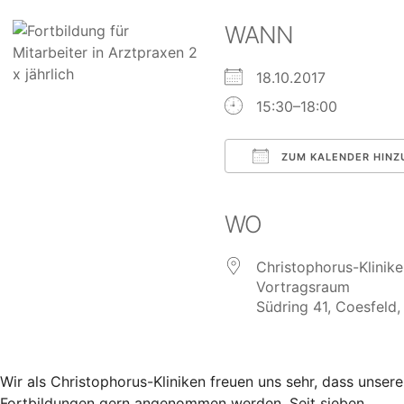
WANN
18.10.2017
15:30–18:00
ZUM KALENDER HINZ
ICS herunterladen
Google Kalend
iCalenda
O
WO
Christophorus-Klinike
Vortragsraum
Südring 41, Coesfeld
Wir als Christophorus-Kliniken freuen uns sehr, dass unsere
Fortbildungen gern angenommen werden. Seit sieben