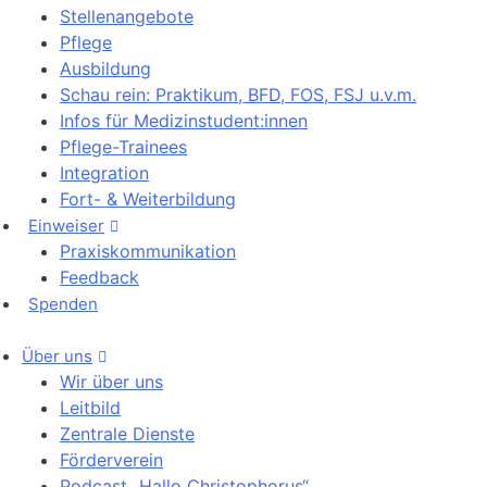
Stellenangebote
Pflege
Ausbildung
Schau rein: Praktikum, BFD, FOS, FSJ u.v.m.
Infos für Medizinstudent:innen
Pflege-Trainees
Integration
Fort- & Weiterbildung
Einweiser
Praxiskommunikation
Feedback
Spenden
Über uns
Wir über uns
Leitbild
Zentrale Dienste
Förderverein
Podcast „Hallo Christophorus“