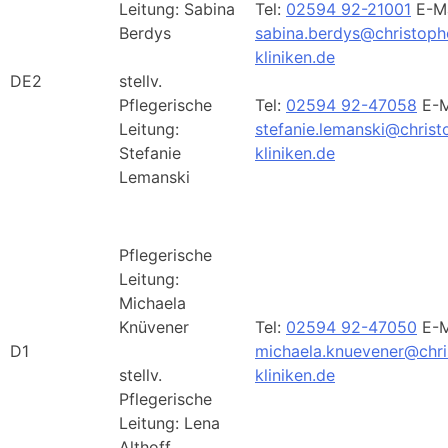
Leitung: Sabina
Tel:
02594 92-21001
E-Ma
Berdys
sabina.berdys@christoph
kliniken.de
DE2
stellv.
Pflegerische
Tel:
02594 92-47058
E-M
Leitung:
stefanie.lemanski@christ
Stefanie
kliniken.de
Lemanski
Pflegerische
Leitung:
Michaela
Knüvener
Tel:
02594 92-47050
E-M
D1
michaela.knuevener@chri
stellv.
kliniken.de
Pflegerische
Leitung: Lena
Althoff