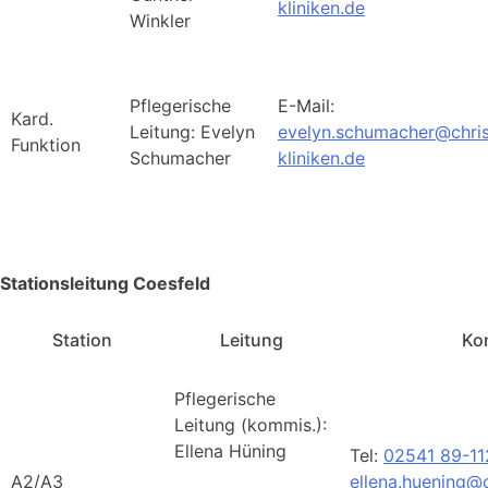
kliniken.de
Winkler
Pflegerische
E-Mail:
Kard.
Leitung: Evelyn
evelyn.schumacher@chri
Funktion
Schumacher
kliniken.de
Stationsleitung Coesfeld
Station
Leitung
Ko
Pflegerische
Leitung (kommis.):
Ellena Hüning
Tel:
02541 89-11
A2/A3
ellena.huening@