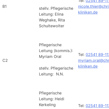
Tel:
02541 89-11
B1
nicole.thier@chr
stellv. Pflegerische
kliniken.de
Leitung: Elina
Weghake, Rita
Schultewolter
Pflegerische
Leitung (kommis.):
Tel:
02541 89-1
Myriam Oral
C2
myriam.oral@chr
kliniken.de
stellv. Pflegerische
Leitung: N.N.
Pflegerische
Leitung: Heidi
Kerkeling
Tel:
02541 89-1