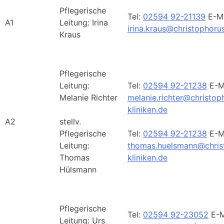
Pflegerische
Tel:
02594 92-21139
E-Ma
A1
Leitung: Irina
irina.kraus@christophorus
Kraus
Pflegerische
Leitung:
Tel:
02594 92-21238
E-Ma
Melanie Richter
melanie.richter@christop
kliniken.de
A2
stellv.
Pflegerische
Tel:
02594 92-21238
E-Ma
Leitung:
thomas.huelsmann@chris
Thomas
kliniken.de
Hülsmann
Pflegerische
Tel:
02594 92-23052
E-M
Leitung: Urs