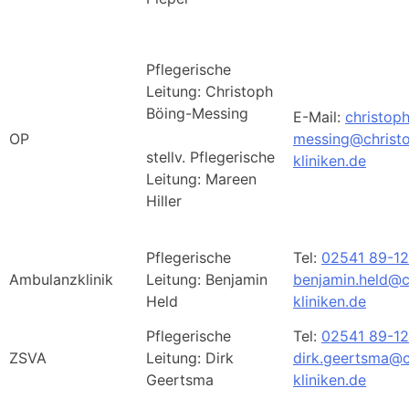
Pflegerische
Leitung: Christoph
Böing-Messing
E-Mail:
christop
OP
messing@christ
stellv. Pflegerische
kliniken.de
Leitung: Mareen
Hiller
Pflegerische
Tel:
02541 89-1
Ambulanzklinik
Leitung: Benjamin
benjamin.held@c
Held
kliniken.de
Pflegerische
Tel:
02541 89-1
ZSVA
Leitung: Dirk
dirk.geertsma@c
Geertsma
kliniken.de