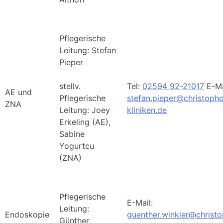
Pflegerische
Leitung: Stefan
Pieper
stellv.
Tel:
02594 92-21017
E-Ma
AE und
Pflegerische
stefan.pieper@christopho
ZNA
Leitung: Joey
kliniken.de
Erkeling (AE),
Sabine
Yogurtcu
(ZNA)
Pflegerische
E-Mail:
Leitung:
Endoskopie
guenther.winkler@christ
Günther