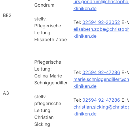
urs.gondrum@christopho
Gondrum
kliniken.de
BE2
stellv.
Tel:
02594 92-23052
E-M
Pflegerische
elisabeth.zobe@christop
Leitung:
kliniken.de
Elisabeth Zobe
Pflegerische
Leitung:
Tel:
02594 92-47286
E-M
Celina-Marie
marie.schniggendiller@ch
Schniggendiller
kliniken.de
A3
stellv.
Tel:
02594 92-47286
E-M
pflegerische
christian.sicking@christo
Leitung:
kliniken.de
Christian
Sicking