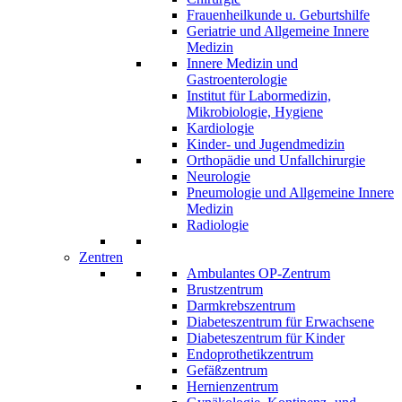
Frauenheilkunde u. Geburtshilfe
Geriatrie und Allgemeine Innere
Medizin
Innere Medizin und
Gastroenterologie
Institut für Labormedizin,
Mikrobiologie, Hygiene
Kardiologie
Kinder- und Jugendmedizin
Orthopädie und Unfallchirurgie
Neurologie
Pneumologie und Allgemeine Innere
Medizin
Radiologie
Zentren
Ambulantes OP-Zentrum
Brustzentrum
Darmkrebszentrum
Diabeteszentrum für Erwachsene
Diabeteszentrum für Kinder
Endoprothetikzentrum
Gefäßzentrum
Hernienzentrum