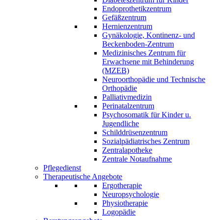
Endoprothetikzentrum
Gefäßzentrum
Hernienzentrum
Gynäkologie, Kontinenz- und
Beckenboden-Zentrum
Medizinisches Zentrum für
Erwachsene mit Behinderung
(MZEB)
Neuroorthopädie und Technische
Orthopädie
Palliativmedizin
Perinatalzentrum
Psychosomatik für Kinder u.
Jugendliche
Schilddrüsenzentrum
Sozialpädiatrisches Zentrum
Zentralapotheke
Zentrale Notaufnahme
Pflegedienst
Therapeutische Angebote
Ergotherapie
Neuropsychologie
Physiotherapie
Logopädie