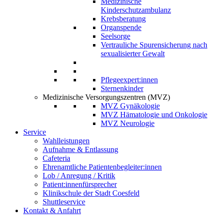
Medizinische
Kinderschutzambulanz
Krebsberatung
Organspende
Seelsorge
Vertrauliche Spurensicherung nach
sexualisierter Gewalt
Pflegeexpert:innen
Sternenkinder
Medizinische Versorgungszentren (MVZ)
MVZ Gynäkologie
MVZ Hämatologie und Onkologie
MVZ Neurologie
Service
Wahlleistungen
Aufnahme & Entlassung
Cafeteria
Ehrenamtliche Patientenbegleiter:innen
Lob / Anregung / Kritik
Patient:innenfürsprecher
Klinikschule der Stadt Coesfeld
Shuttleservice
Kontakt & Anfahrt