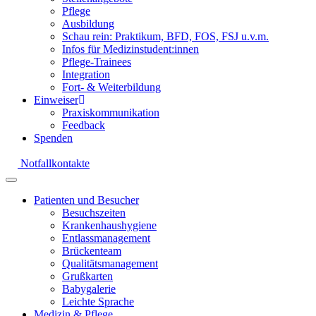
Pflege
Ausbildung
Schau rein: Praktikum, BFD, FOS, FSJ u.v.m.
Infos für Medizinstudent:innen
Pflege-Trainees
Integration
Fort- & Weiterbildung
Einweiser
Praxiskommunikation
Feedback
Spenden
Notfallkontakte
Patienten und Besucher
Besuchszeiten
Krankenhaushygiene
Entlassmanagement
Brückenteam
Qualitätsmanagement
Grußkarten
Babygalerie
Leichte Sprache
Medizin & Pflege