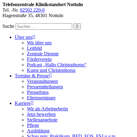
Telefonzentrale Klinikstandort Nottuln
Tel. -Nr.
02502 220-0
Hagenstraße 35, 48301 Nottuln
Suche
Über uns
Wir über uns
Leitbild
Zentrale Dienste
Förderverein
Podcast „Hallo Christophorus“
Kunst und Christophorus
Termine & Presse
Veranstaltungen
Pressemitteilungen
Pressefotos
Elternseminare
Karriere
Wir als Arbeitgeberin
Jetzt bewerben
Stellenangebote
Pflege
Ausbildung
Schau rein: Praktikum, BFD, FOS, FSJ u.v.m.