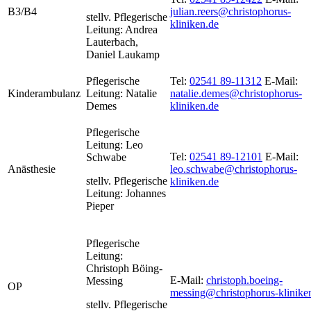
B3/B4
julian.reers@christophorus-
stellv. Pflegerische
kliniken.de
Leitung: Andrea
Lauterbach,
Daniel Laukamp
Pflegerische
Tel:
02541 89-11312
E-Mail:
Kinderambulanz
Leitung: Natalie
natalie.demes@christophorus-
Demes
kliniken.de
Pflegerische
Leitung:
Leo
Tel:
02541 89-12101
E-Mail:
Schwabe
Anästhesie
leo.schwabe@christophorus-
stellv.
Pflegerische
kliniken.de
Leitung:
Johannes
Pieper
Pflegerische
Leitung:
Christoph Böing-
E-Mail:
christoph.boeing-
Messing
OP
messing@christophorus-klinike
stellv. Pflegerische