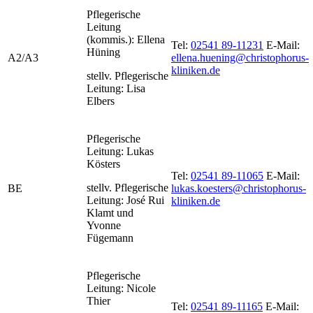
Pflegerische
Leitung
(kommis.): Ellena
Tel:
02541 89-11231
E-Mail:
Hüning
A2/A3
ellena.huening@christophorus-
kliniken.de
stellv. Pflegerische
Leitung: Lisa
Elbers
Pflegerische
Leitung: Lukas
Kösters
Tel:
02541 89-11065
E-Mail:
stellv. Pflegerische
BE
lukas.koesters@christophorus-
Leitung: José Rui
kliniken.de
Klamt und
Yvonne
Fügemann
Pflegerische
Leitung: Nicole
Thier
Tel:
02541 89-11165
E-Mail: