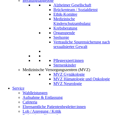
Beratungsangebote
Alzheimer Gesellschaft
Brückenteam / Sozialdienst
Ethik-Komitee
Medizinische
Kinderschutzambulanz
Krebsberatung
Organspende
Seelsorge
Vertrauliche Spurensicherung nach
sexualisierter Gewalt
Pflegeexpert:innen
Sternenkinder
Medizinische Versorgungszentren (MVZ)
MVZ Gynäkologie
MVZ Hämatologie und Onkologie
MVZ Neurologie
Service
Wahlleistungen
Aufnahme & Entlassung
Cafeteria
Ehrenamtliche Patientenbegleiter:innen
Lob / Anregung / Kritik