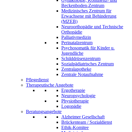
Gynäkologie, Kontinenz- und
Beckenboden-Zentrum
Medizinisches Zentrum für
Erwachsene mit Behinderung
(MZEB)
Neuroorthopädie und Technische
Orthopädie
Palliativmedizin
Perinatalzentrum
Psychosomatik für Kinder u.
Jugendliche
Schilddrüsenzentrum
Sozialpädiatrisches Zentrum
Zentralapotheke
Zentrale Notaufnahme
Pflegedienst
Therapeutische Angebote
Ergotherapie
Neuropsychologie
Physiotherapie
Logopädie
Beratungsangebote
Alzheimer Gesellschaft
Brückenteam / Sozialdienst
Ethik-Komitee