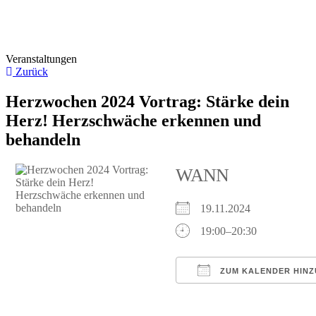
Veranstaltungen
Zurück
Herzwochen 2024 Vortrag: Stärke dein
Herz! Herzschwäche erkennen und
behandeln
WANN
19.11.2024
19:00–20:30
ZUM KALENDER HIN
ICS herunterladen
Google Kalender
iCalendar
Of