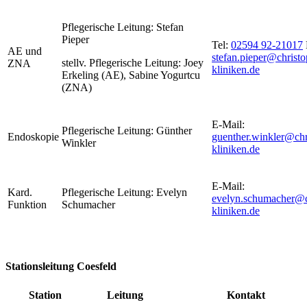
Pflegerische Leitung: Stefan
Pieper
Tel:
02594 92-21017
AE und
stefan.pieper@christo
stellv. Pflegerische Leitung: Joey
ZNA
kliniken.de
Erkeling (AE), Sabine Yogurtcu
(ZNA)
E-Mail:
Pflegerische Leitung: Günther
Endoskopie
guenther.winkler@chr
Winkler
kliniken.de
E-Mail:
Kard.
Pflegerische Leitung: Evelyn
evelyn.schumacher@c
Funktion
Schumacher
kliniken.de
Stationsleitung Coesfeld
Station
Leitung
Kontakt