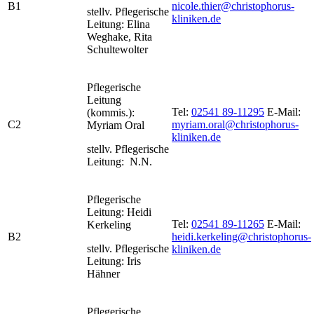
B1
nicole.thier@christophorus-
stellv. Pflegerische
kliniken.de
Leitung: Elina
Weghake, Rita
Schultewolter
Pflegerische
Leitung
Tel:
02541 89-11295
E-Mail:
(kommis.):
C2
myriam.oral@christophorus-
Myriam Oral
kliniken.de
stellv. Pflegerische
Leitung: N.N.
Pflegerische
Leitung: Heidi
Tel:
02541 89-11265
E-Mail:
Kerkeling
B2
heidi.kerkeling@christophorus-
stellv. Pflegerische
kliniken.de
Leitung: Iris
Hähner
Pflegerische