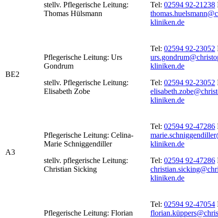
stellv. Pflegerische Leitung:
Tel:
02594 92-21238
Thomas Hülsmann
thomas.huelsmann@ch
kliniken.de
Tel:
02594 92-23052
Pflegerische Leitung: Urs
urs.gondrum@christo
Gondrum
kliniken.de
BE2
stellv. Pflegerische Leitung:
Tel:
02594 92-23052
Elisabeth Zobe
elisabeth.zobe@chris
kliniken.de
Tel:
02594 92-47286
Pflegerische Leitung: Celina-
marie.schniggendille
Marie Schniggendiller
kliniken.de
A3
stellv. pflegerische Leitung:
Tel:
02594 92-47286
Christian Sicking
christian.sicking@chr
kliniken.de
Tel:
02594 92-47054
Pflegerische Leitung: Florian
florian.küppers@chri