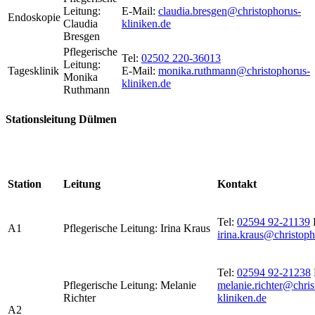
Leitung:
E-Mail:
claudia.bresgen@christophorus-
Endoskopie
Claudia
kliniken.de
Bresgen
Pflegerische
Tel:
02502 220-36013
Leitung:
Tagesklinik
E-Mail:
monika.ruthmann@christophorus-
Monika
kliniken.de
Ruthmann
Stationsleitung Dülmen
Station
Leitung
Kontakt
Tel:
02594 92-21139
A1
Pflegerische Leitung: Irina Kraus
irina.kraus@christoph
Tel:
02594 92-21238
Pflegerische Leitung: Melanie
melanie.richter@chris
Richter
kliniken.de
A2