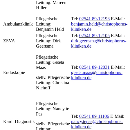
Leitung: Mareen
Hiller
Pflegerische
Tel:
02541 89-12193
E-Mail:
Ambulanzklinik
Leitung:
benjamin.held@christophorus-
Benjamin Held
kliniken.de
Pflegerische
Tel:
02541 89-12105
E-Mail:
ZSVA
Leitung: Dirk
dirk.geertsma@christophorus-
Geertsma
kliniken.de
Pflegerische
Leitung: Gisela
Tel:
02541 89-12031
E-Mail:
Maas
Endoskopie
gisela.maas@christophorus-
stellv. Pflegerische
kliniken.de
Leitung: Christina
Niehoff
Pflegerische
Leitung: Nancy te
Pas
Tel:
02541 89-11106
E-Mail:
Kard. Diagnostik
nancy.tepas@christophorus-
stellv. Pflegerische
kliniken.de
Leitung: