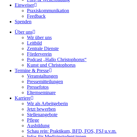
Einweiser
Praxiskommunikation
Feedback
Spenden
Über uns
Wir über uns
Leitbild
Zentrale Dienste
Förderverein
Podcast „Hallo Christophorus“
Kunst und Christophorus
Termine & Presse
Veranstaltungen
Pressemitteilungen
Pressefotos
Elternseminare
Karriere
Wir als Arbeitgeberin
Jetzt bewerben
Stellenangebote
Pflege
Ausbildung
Schau rein: Praktikum, BFD, FOS, FSJ u.v.m.
Infos für Medizinstudent:innen