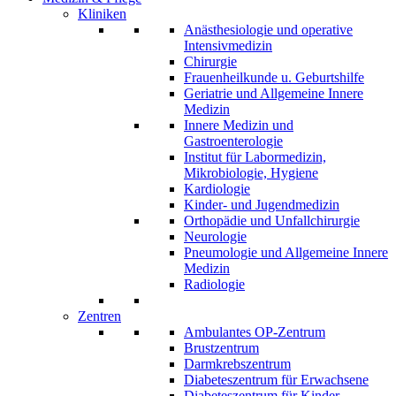
Kliniken
Anästhesiologie und operative
Intensivmedizin
Chirurgie
Frauenheilkunde u. Geburtshilfe
Geriatrie und Allgemeine Innere
Medizin
Innere Medizin und
Gastroenterologie
Institut für Labormedizin,
Mikrobiologie, Hygiene
Kardiologie
Kinder- und Jugendmedizin
Orthopädie und Unfallchirurgie
Neurologie
Pneumologie und Allgemeine Innere
Medizin
Radiologie
Zentren
Ambulantes OP-Zentrum
Brustzentrum
Darmkrebszentrum
Diabeteszentrum für Erwachsene
Diabeteszentrum für Kinder