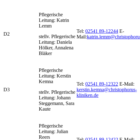
Pflegerische
Leitung: Katrin
Lemm
Tel:
02541 89-12244
E-
D2
stellv. Pflegerische
Mail:
katrin.lemm@christophoru
Leitung: Daniela
Hölker, Annalena
Bläker
Pflegerische
Leitung: Kerstin
Kemna
Tel:
02541 89-12322
E-Mail:
D3
kerstin.kemna@christophorus-
stellv. Pflegerische
kliniken.de
Leitung: Johann
Steggemann, Sara
Kaute
Pflegerische
Leitung: Julian
Reers
Tel:
02541 89-12422
E-Mail: