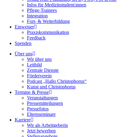
Infos für Medizinstudent:innen
Pflege-Trainees
Integration
Fort- & Weiterbildung
Einweiser
Praxiskommunikation
Feedback
Spenden
Über uns
Wir über uns
Leitbild
Zentrale Dienste
Förderverein
Podcast „Hallo Christophorus“
Kunst und Christophorus
Termine & Presse
Veranstaltungen
Pressemitteilungen
Pressefotos
Elternseminare
Karriere
Wir als Arbeitgeberin
Jetzt bewerben
Stellenangebote