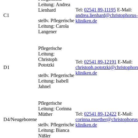
Leitung: Andrea
Tel:
02541 89-11195
E-Mail:
Lienhard
C1
andrea.lienhard@christophorus-
stellv. Pflegerische
kliniken.de
Leitung: Carola
Langener
Pflegerische
Leitung:
Christoph
Tel:
02541 89-12191
E-Mail:
Pototzki
D1
christoph.pototzki@christophor
kliniken.de
stellv. Pflegerische
Leitung: Isabell
Jahnel
Pflegerische
Leitung: Corinna
Tel:
02541 89-12422
E-Mail:
Müther
D4/Neugeborene
corinna.muether@christophorus
stellv. Pflegerische
kliniken.de
Leitung: Bianca
Nißler