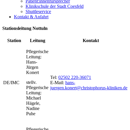
Patient:innenfürsprecher
Klinikschule der Stadt Coesfeld
Shuttleservice
Kontakt & Anfahrt
Stationsleitung Nottuln
Station
Leitung
Kontakt
Pflegerische
Leitung:
Hans-
Jürgen
Konert
Tel:
02502 220-36071
stellv.
DE/IMC
E-Mail:
hans-
Pflegerische
juergen.konert@christophorus-kliniken.de
Leitung:
Michael
Hägele,
Nadine
Puhe
Pflegerische