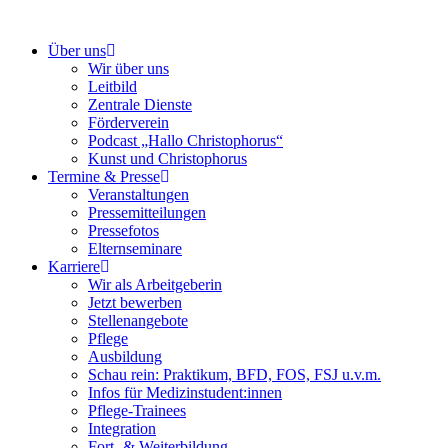
Über uns
Wir über uns
Leitbild
Zentrale Dienste
Förderverein
Podcast „Hallo Christophorus“
Kunst und Christophorus
Termine & Presse
Veranstaltungen
Pressemitteilungen
Pressefotos
Elternseminare
Karriere
Wir als Arbeitgeberin
Jetzt bewerben
Stellenangebote
Pflege
Ausbildung
Schau rein: Praktikum, BFD, FOS, FSJ u.v.m.
Infos für Medizinstudent:innen
Pflege-Trainees
Integration
Fort- & Weiterbildung