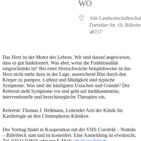
WO
Alte Landwirtschaftsschul
Darfelder Str. 10, Biller
48727
Das Herz ist der Motor des Lebens. Wir sind darauf angewiesen,
dass es gut funktioniert. Was aber, wenn die Funktionalität
eingeschränkt ist? Bei einer Herzschwäche beispielsweise ist das
Herz nicht mehr dazu in der Lage, ausreichend Blut durch den
Körper zu pumpen. Luftnot und Müdigkeit sind typische
Symptome. Was sind die häufigsten Ursachen und Gründe? Der
Referent stellt Symptome vor und geht auf medikamentöse,
interventionelle und herzchirurgische Therapien ein.
Referent: Thomas J. Hellmann, Leitender Arzt der Klinik für
Kardiologie an den Christophorus Kliniken
Der Vortrag findet in Kooperation mit der VHS Coesfeld – Nottuln
– Billerbeck statt und ist kostenfrei. Eine Anmeldung ist erwünscht,
Tel. 02541 94810 oder per E-Mail:
vhs@coesfeld.de
.