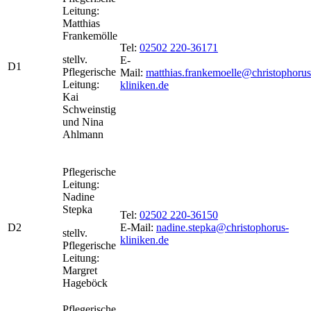
Leitung:
Matthias
Frankemölle
Tel:
02502 220-36171
stellv.
E-
D1
Pflegerische
Mail:
matthias.frankemoelle@christophorus
Leitung:
kliniken.de
Kai
Schweinstig
und Nina
Ahlmann
Pflegerische
Leitung:
Nadine
Stepka
Tel:
02502 220-36150
D2
E-Mail:
nadine.stepka@christophorus-
stellv.
kliniken.de
Pflegerische
Leitung:
Margret
Hageböck
Pflegerische