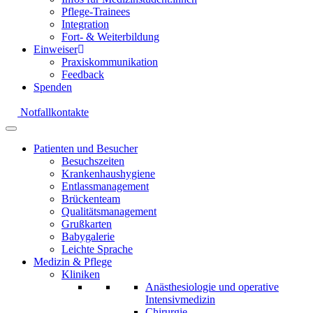
Pflege-Trainees
Integration
Fort- & Weiterbildung
Einweiser
Praxiskommunikation
Feedback
Spenden
Notfallkontakte
Patienten und Besucher
Besuchszeiten
Krankenhaushygiene
Entlassmanagement
Brückenteam
Qualitätsmanagement
Grußkarten
Babygalerie
Leichte Sprache
Medizin & Pflege
Kliniken
Anästhesiologie und operative
Intensivmedizin
Chirurgie