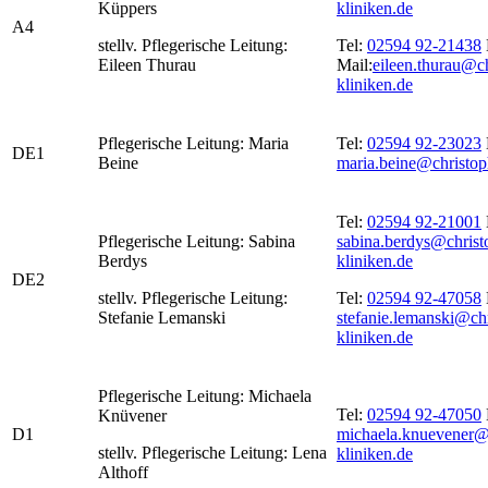
Küppers
kliniken.de
A4
stellv. Pflegerische Leitung:
Tel:
02594 92-21438
Eileen Thurau
Mail:
eileen.thurau@c
kliniken.de
Pflegerische Leitung: Maria
Tel:
02594 92-23023
DE1
Beine
maria.beine@christop
Tel:
02594 92-21001
Pflegerische Leitung: Sabina
sabina.berdys@christ
Berdys
kliniken.de
DE2
stellv. Pflegerische Leitung:
Tel:
02594 92-47058
Stefanie Lemanski
stefanie.lemanski@ch
kliniken.de
Pflegerische Leitung: Michaela
Tel:
02594 92-47050
Knüvener
D1
michaela.knuevener@
stellv. Pflegerische Leitung: Lena
kliniken.de
Althoff