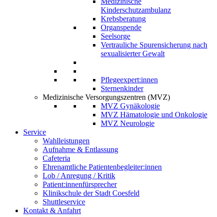
Medizinische
Kinderschutzambulanz
Krebsberatung
Organspende
Seelsorge
Vertrauliche Spurensicherung nach
sexualisierter Gewalt
Pflegeexpert:innen
Sternenkinder
Medizinische Versorgungszentren (MVZ)
MVZ Gynäkologie
MVZ Hämatologie und Onkologie
MVZ Neurologie
Service
Wahlleistungen
Aufnahme & Entlassung
Cafeteria
Ehrenamtliche Patientenbegleiter:innen
Lob / Anregung / Kritik
Patient:innenfürsprecher
Klinikschule der Stadt Coesfeld
Shuttleservice
Kontakt & Anfahrt