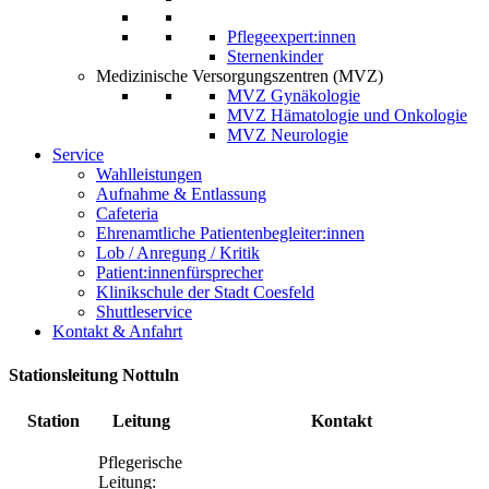
Pflegeexpert:innen
Sternenkinder
Medizinische Versorgungszentren (MVZ)
MVZ Gynäkologie
MVZ Hämatologie und Onkologie
MVZ Neurologie
Service
Wahlleistungen
Aufnahme & Entlassung
Cafeteria
Ehrenamtliche Patientenbegleiter:innen
Lob / Anregung / Kritik
Patient:innenfürsprecher
Klinikschule der Stadt Coesfeld
Shuttleservice
Kontakt & Anfahrt
Stationsleitung Nottuln
Station
Leitung
Kontakt
Pflegerische
Leitung: