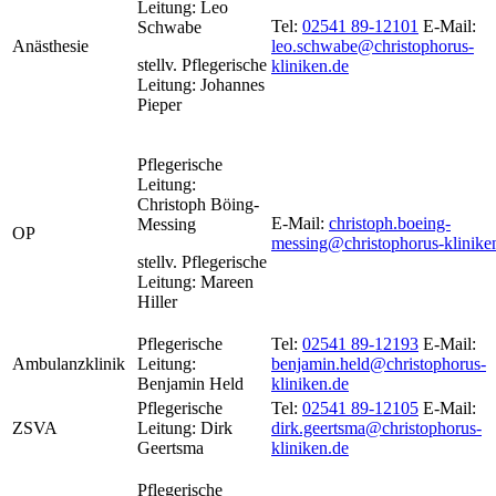
Leitung:
Leo
Tel:
02541 89-12101
E-Mail:
Schwabe
Anästhesie
leo.schwabe@christophorus-
stellv.
Pflegerische
kliniken.de
Leitung:
Johannes
Pieper
Pflegerische
Leitung:
Christoph Böing-
E-Mail:
christoph.boeing-
Messing
OP
messing@christophorus-klinike
stellv. Pflegerische
Leitung: Mareen
Hiller
Pflegerische
Tel:
02541 89-12193
E-Mail:
Ambulanzklinik
Leitung:
benjamin.held@christophorus-
Benjamin Held
kliniken.de
Pflegerische
Tel:
02541 89-12105
E-Mail:
ZSVA
Leitung: Dirk
dirk.geertsma@christophorus-
Geertsma
kliniken.de
Pflegerische