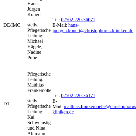
Hans-
Jürgen
Konert
Tel:
02502 220-36071
stellv.
DE/IMC
E-Mail:
hans-
Pflegerische
juergen.konert@christophorus-kliniken.de
Leitung:
Michael
Hägele,
Nadine
Puhe
Pflegerische
Leitung:
Matthias
Frankemölle
Tel:
02502 220-36171
stellv.
E-
D1
Pflegerische
Mail:
matthias.frankemoelle@christophorus
Leitung:
kliniken.de
Kai
Schweinstig
und Nina
Ahlmann