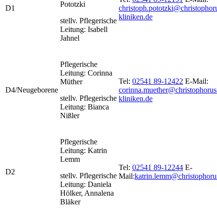
Pototzki
D1
christoph.pototzki@christophor
kliniken.de
stellv. Pflegerische
Leitung: Isabell
Jahnel
Pflegerische
Leitung: Corinna
Tel:
02541 89-12422
E-Mail:
Müther
D4/Neugeborene
corinna.muether@christophorus
stellv. Pflegerische
kliniken.de
Leitung: Bianca
Nißler
Pflegerische
Leitung: Katrin
Lemm
Tel:
02541 89-12244
E-
D2
stellv. Pflegerische
Mail:
katrin.lemm@christophoru
Leitung: Daniela
Hölker, Annalena
Bläker