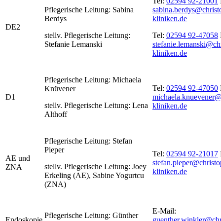
Tel:
02594 92-21001
Pflegerische Leitung: Sabina
sabina.berdys@christ
Berdys
kliniken.de
DE2
stellv. Pflegerische Leitung:
Tel:
02594 92-47058
Stefanie Lemanski
stefanie.lemanski@ch
kliniken.de
Pflegerische Leitung: Michaela
Tel:
02594 92-47050
Knüvener
D1
michaela.knuevener@
stellv. Pflegerische Leitung: Lena
kliniken.de
Althoff
Pflegerische Leitung: Stefan
Pieper
Tel:
02594 92-21017
AE und
stefan.pieper@christo
stellv. Pflegerische Leitung: Joey
ZNA
kliniken.de
Erkeling (AE), Sabine Yogurtcu
(ZNA)
E-Mail:
Pflegerische Leitung: Günther
Endoskopie
guenther.winkler@chr