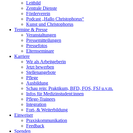
Leitbild
Zentrale Dienste
Förderverein
Podcast „Hallo Christophorus“
Kunst und Christophorus
Termine & Presse
Veranstaltungen
Pressemitteilungen
Pressefotos
Elternseminare
Karriere
Wir als Arbeitgeberin
Jetzt bewerben
Stellenangebote
Pflege
Ausbildung
Schau rein: Praktikum, BFD, FOS, FSJ u.v.m.
Infos für Medizinstudent:innen
Pflege-Trainees
Integration
Fort- & Weiterbildung
Einweiser
Praxiskommunikation
Feedback
Spenden