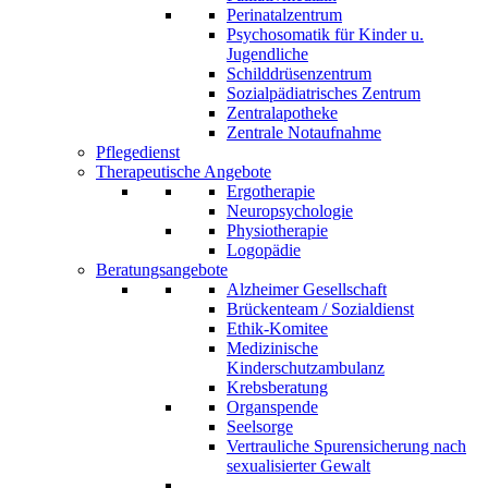
Perinatalzentrum
Psychosomatik für Kinder u.
Jugendliche
Schilddrüsenzentrum
Sozialpädiatrisches Zentrum
Zentralapotheke
Zentrale Notaufnahme
Pflegedienst
Therapeutische Angebote
Ergotherapie
Neuropsychologie
Physiotherapie
Logopädie
Beratungsangebote
Alzheimer Gesellschaft
Brückenteam / Sozialdienst
Ethik-Komitee
Medizinische
Kinderschutzambulanz
Krebsberatung
Organspende
Seelsorge
Vertrauliche Spurensicherung nach
sexualisierter Gewalt