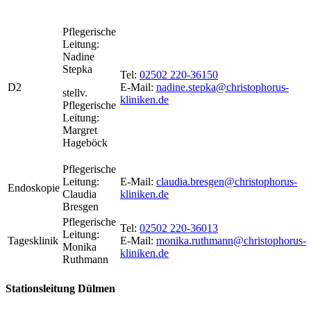
Pflegerische
Leitung:
Nadine
Stepka
Tel:
02502 220-36150
D2
E-Mail:
nadine.stepka@christophorus-
stellv.
kliniken.de
Pflegerische
Leitung:
Margret
Hageböck
Pflegerische
Leitung:
E-Mail:
claudia.bresgen@christophorus-
Endoskopie
Claudia
kliniken.de
Bresgen
Pflegerische
Tel:
02502 220-36013
Leitung:
Tagesklinik
E-Mail:
monika.ruthmann@christophorus-
Monika
kliniken.de
Ruthmann
Stationsleitung Dülmen