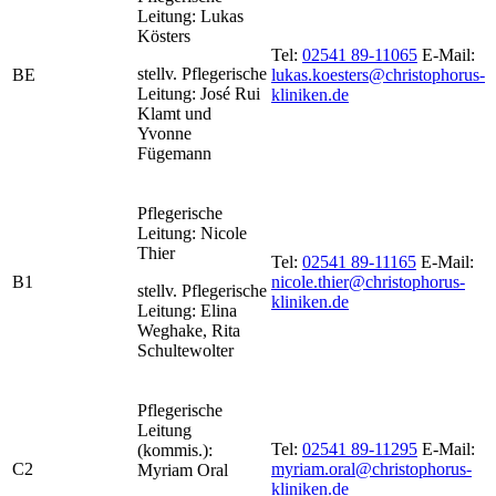
Leitung: Lukas
Kösters
Tel:
02541 89-11065
E-Mail:
stellv. Pflegerische
BE
lukas.koesters@christophorus-
Leitung: José Rui
kliniken.de
Klamt und
Yvonne
Fügemann
Pflegerische
Leitung: Nicole
Thier
Tel:
02541 89-11165
E-Mail:
B1
nicole.thier@christophorus-
stellv. Pflegerische
kliniken.de
Leitung: Elina
Weghake, Rita
Schultewolter
Pflegerische
Leitung
Tel:
02541 89-11295
E-Mail:
(kommis.):
C2
myriam.oral@christophorus-
Myriam Oral
kliniken.de