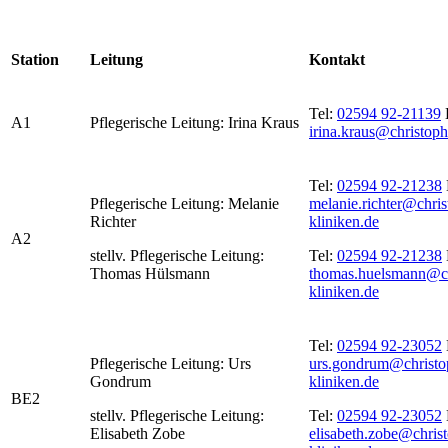
Station
Leitung
Kontakt
Tel:
02594 92-21139
A1
Pflegerische Leitung: Irina Kraus
irina.kraus@christoph
Tel:
02594 92-21238
Pflegerische Leitung: Melanie
melanie.richter@chris
Richter
kliniken.de
A2
stellv. Pflegerische Leitung:
Tel:
02594 92-21238
Thomas Hülsmann
thomas.huelsmann@ch
kliniken.de
Tel:
02594 92-23052
Pflegerische Leitung: Urs
urs.gondrum@christo
Gondrum
kliniken.de
BE2
stellv. Pflegerische Leitung:
Tel:
02594 92-23052
Elisabeth Zobe
elisabeth.zobe@chris