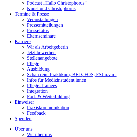
Podcast „Hallo Christophorus“
Kunst und Christophorus
Termine & Presse
Veranstaltungen
Pressemitteilungen
Pressefotos
Elternseminare
Karriere
Wir als Arbeitgeberin
Jetzt bewerben
Stellenangebote
Pflege
Ausbildung
Schau rein: Praktikum, BFD, FOS, FSJ u.v.m.
Infos für Medizinstudent:innen
Pflege-Trainees
Integration
Fort- & Weiterbildung
Einweiser
Praxiskommunikation
Feedback
Spenden
Über uns
Wir über uns