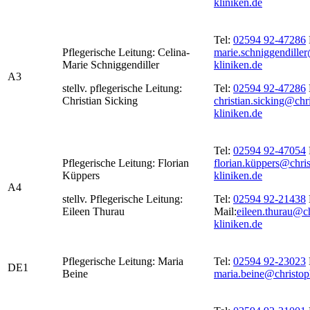
kliniken.de
Tel:
02594 92-47286
Pflegerische Leitung: Celina-
marie.schniggendille
Marie Schniggendiller
kliniken.de
A3
stellv. pflegerische Leitung:
Tel:
02594 92-47286
Christian Sicking
christian.sicking@chr
kliniken.de
Tel:
02594 92-47054
Pflegerische Leitung: Florian
florian.küppers@chri
Küppers
kliniken.de
A4
stellv. Pflegerische Leitung:
Tel:
02594 92-21438
Eileen Thurau
Mail:
eileen.thurau@c
kliniken.de
Pflegerische Leitung: Maria
Tel:
02594 92-23023
DE1
Beine
maria.beine@christop