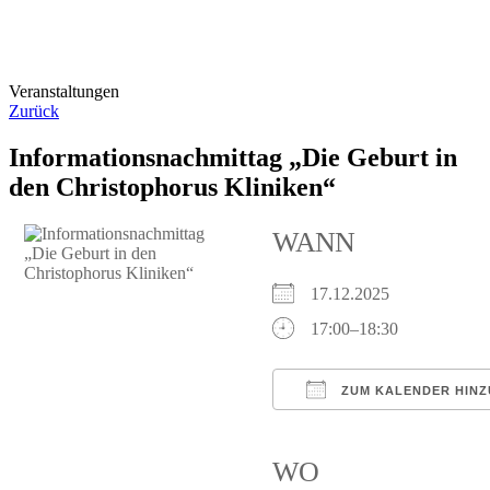
Veranstaltungen
Zurück
Informationsnachmittag „Die Geburt in
den Christophorus Kliniken“
WANN
17.12.2025
17:00–18:30
ZUM KALENDER HIN
ICS herunterladen
Google Kalender
iCalendar
Of
WO