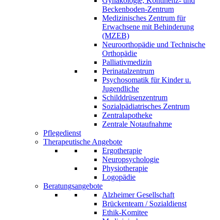
Gynäkologie, Kontinenz- und
Beckenboden-Zentrum
Medizinisches Zentrum für
Erwachsene mit Behinderung
(MZEB)
Neuroorthopädie und Technische
Orthopädie
Palliativmedizin
Perinatalzentrum
Psychosomatik für Kinder u.
Jugendliche
Schilddrüsenzentrum
Sozialpädiatrisches Zentrum
Zentralapotheke
Zentrale Notaufnahme
Pflegedienst
Therapeutische Angebote
Ergotherapie
Neuropsychologie
Physiotherapie
Logopädie
Beratungsangebote
Alzheimer Gesellschaft
Brückenteam / Sozialdienst
Ethik-Komitee