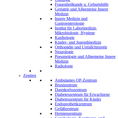
Frauenheilkunde u. Geburtshilfe
Geriatrie und Allgemeine Innere
Medizin
Innere Medizin und
Gastroenterologie
Institut für Labormedizin,
Mikrobiologie, Hygiene
Kardiologie
Kinder- und Jugendmedizin
Orthopädie und Unfallchirurgie
Neurologie
Pneumologie und Allgemeine Innere
Medizin
Radiologie
Zentren
Ambulantes OP-Zentrum
Brustzentrum
Darmkrebszentrum
Diabeteszentrum für Erwachsene
Diabeteszentrum für Kinder
Endoprothetikzentrum
Gefäßzentrum
Hernienzentrum