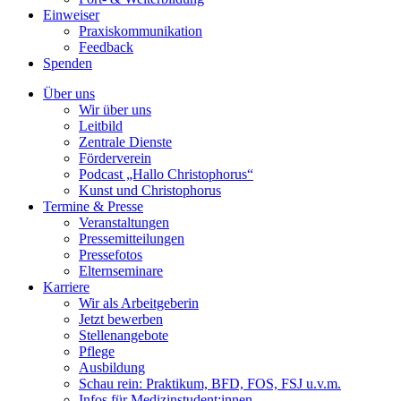
Einweiser
Praxiskommunikation
Feedback
Spenden
Über uns
Wir über uns
Leitbild
Zentrale Dienste
Förderverein
Podcast „Hallo Christophorus“
Kunst und Christophorus
Termine & Presse
Veranstaltungen
Pressemitteilungen
Pressefotos
Elternseminare
Karriere
Wir als Arbeitgeberin
Jetzt bewerben
Stellenangebote
Pflege
Ausbildung
Schau rein: Praktikum, BFD, FOS, FSJ u.v.m.
Infos für Medizinstudent:innen