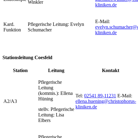
Winkler
kliniken.de
E-Mail:
Kard.
Pflegerische Leitung: Evelyn
evelyn.schumacher@c
Funktion
Schumacher
kliniken.de
Stationsleitung Coesfeld
Station
Leitung
Kontakt
Pflegerische
Leitung
(kommis.): Ellena
Tel:
02541 89-11231
E-Mail:
Hüning
A2/A3
ellena.huening@christophorus-
kliniken.de
stellv. Pflegerische
Leitung: Lisa
Elbers
Pflegerische