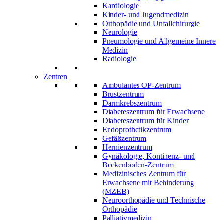
Kardiologie
Kinder- und Jugendmedizin
Orthopädie und Unfallchirurgie
Neurologie
Pneumologie und Allgemeine Innere
Medizin
Radiologie
Zentren
Ambulantes OP-Zentrum
Brustzentrum
Darmkrebszentrum
Diabeteszentrum für Erwachsene
Diabeteszentrum für Kinder
Endoprothetikzentrum
Gefäßzentrum
Hernienzentrum
Gynäkologie, Kontinenz- und
Beckenboden-Zentrum
Medizinisches Zentrum für
Erwachsene mit Behinderung
(MZEB)
Neuroorthopädie und Technische
Orthopädie
Palliativmedizin