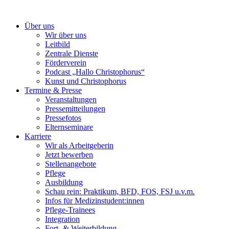
Über uns
Wir über uns
Leitbild
Zentrale Dienste
Förderverein
Podcast „Hallo Christophorus“
Kunst und Christophorus
Termine & Presse
Veranstaltungen
Pressemitteilungen
Pressefotos
Elternseminare
Karriere
Wir als Arbeitgeberin
Jetzt bewerben
Stellenangebote
Pflege
Ausbildung
Schau rein: Praktikum, BFD, FOS, FSJ u.v.m.
Infos für Medizinstudent:innen
Pflege-Trainees
Integration
Fort- & Weiterbildung