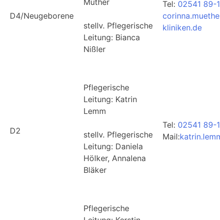
Müther
Tel:
02541 89-
D4/Neugeborene
corinna.muethe
stellv. Pflegerische
kliniken.de
Leitung: Bianca
Nißler
Pflegerische
Leitung: Katrin
Lemm
Tel:
02541 89-
D2
stellv. Pflegerische
Mail:
katrin.lem
Leitung: Daniela
Hölker, Annalena
Bläker
Pflegerische
Leitung: Kerstin