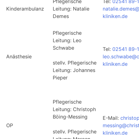
Pflegerische
Tel:
02541 89-1
Kinderambulanz
Leitung: Natalie
natalie.demes@
Demes
kliniken.de
Pflegerische
Leitung:
Leo
Schwabe
Tel:
02541 89-1
Anästhesie
leo.schwabe@c
stellv.
Pflegerische
kliniken.de
Leitung:
Johannes
Pieper
Pflegerische
Leitung: Christoph
Böing-Messing
E-Mail:
christo
OP
messing@chris
stellv. Pflegerische
kliniken.de
Leitung: Mareen