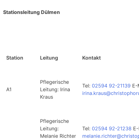
Stationsleitung Dülmen
Station
Leitung
Kontakt
Pflegerische
Tel:
02594 92-21139
E-M
A1
Leitung: Irina
irina.kraus@christophor
Kraus
Pflegerische
Leitung:
Tel:
02594 92-21238
E-
Melanie Richter
melanie.richter@christo