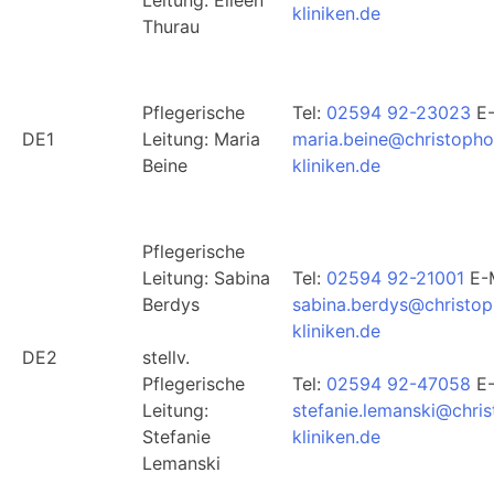
kliniken.de
Thurau
Pflegerische
Tel:
02594 92-23023
E-
DE1
Leitung: Maria
maria.beine@christopho
Beine
kliniken.de
Pflegerische
Leitung: Sabina
Tel:
02594 92-21001
E-M
Berdys
sabina.berdys@christop
kliniken.de
DE2
stellv.
Pflegerische
Tel:
02594 92-47058
E-
Leitung:
stefanie.lemanski@chri
Stefanie
kliniken.de
Lemanski