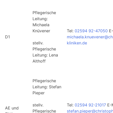
Pflegerische
Leitung:
Michaela
Knüvener
Tel:
02594 92-47050
E-
D1
michaela.knuevener@ch
stellv.
kliniken.de
Pflegerische
Leitung: Lena
Althoff
Pflegerische
Leitung: Stefan
Pieper
stellv.
Tel:
02594 92-21017
E-M
AE und
Pflegerische
stefan.pieper@christop