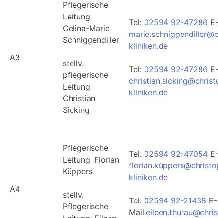
Pflegerische
Leitung:
Tel:
02594 92-47286
E-
Celina-Marie
marie.schniggendiller@c
Schniggendiller
kliniken.de
A3
stellv.
Tel:
02594 92-47286
E-
pflegerische
christian.sicking@chris
Leitung:
kliniken.de
Christian
Sicking
Pflegerische
Tel:
02594 92-47054
E-
Leitung: Florian
florian.küppers@christ
Küppers
kliniken.de
A4
stellv.
Tel:
02594 92-21438
E-
Pflegerische
Mail:
eileen.thurau@chri
Leitung: Eileen