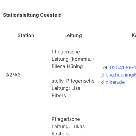
Stationsleitung Coesfeld
Station
Leitung
K
Pflegerische
Leitung (kommis.):
Ellena Hüning
Tel:
02541 89-1
A2/A3
ellena.huening
stellv. Pflegerische
kliniken.de
Leitung: Lisa
Elbers
Pflegerische
Leitung: Lukas
Kösters