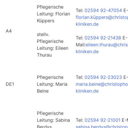
Pflegerische
Tel:
02594 92-47054
E-
Leitung: Florian
florian.küppers@christ
Küppers
kliniken.de
A4
stellv.
Tel:
02594 92-21438
E-
Pflegerische
Mail:
eileen.thurau@chri
Leitung: Eileen
kliniken.de
Thurau
Pflegerische
Tel:
02594 92-23023
E-
DE1
Leitung: Maria
maria.beine@christopho
Beine
kliniken.de
Pflegerische
Leitung: Sabina
Tel:
02594 92-21001
E-M
Berdys
sabina.berdys@christop