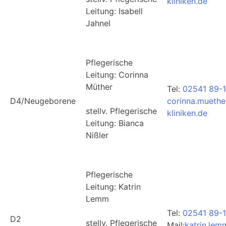
kliniken.de
Leitung: Isabell
Jahnel
Pflegerische
Leitung: Corinna
Müther
Tel:
02541 89-
D4/Neugeborene
corinna.muethe
stellv. Pflegerische
kliniken.de
Leitung: Bianca
Nißler
Pflegerische
Leitung: Katrin
Lemm
Tel:
02541 89-
D2
stellv. Pflegerische
Mail:
katrin.lem