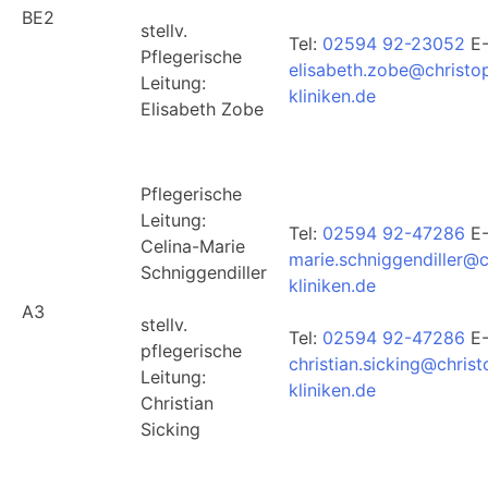
BE2
stellv.
Tel:
02594 92-23052
E-
Pflegerische
elisabeth.zobe@christo
Leitung:
kliniken.de
Elisabeth Zobe
Pflegerische
Leitung:
Tel:
02594 92-47286
E-
Celina-Marie
marie.schniggendiller@c
Schniggendiller
kliniken.de
A3
stellv.
Tel:
02594 92-47286
E-
pflegerische
christian.sicking@chris
Leitung:
kliniken.de
Christian
Sicking