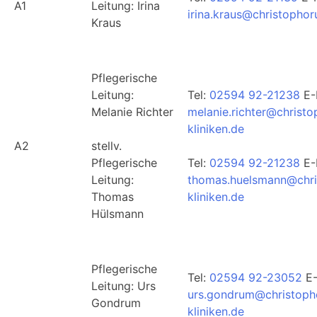
A1
Leitung: Irina
irina.kraus@christophor
Kraus
Pflegerische
Leitung:
Tel:
02594 92-21238
E-
Melanie Richter
melanie.richter@christo
kliniken.de
A2
stellv.
Pflegerische
Tel:
02594 92-21238
E-
Leitung:
thomas.huelsmann@chri
Thomas
kliniken.de
Hülsmann
Pflegerische
Tel:
02594 92-23052
E-
Leitung: Urs
urs.gondrum@christoph
Gondrum
kliniken.de