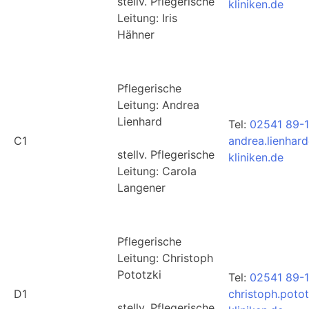
stellv. Pflegerische
kliniken.de
Leitung: Iris
Hähner
Pflegerische
Leitung: Andrea
Lienhard
Tel:
02541 89-1
C1
andrea.lienhar
stellv. Pflegerische
kliniken.de
Leitung: Carola
Langener
Pflegerische
Leitung: Christoph
Pototzki
Tel:
02541 89-1
D1
christoph.poto
stellv. Pflegerische