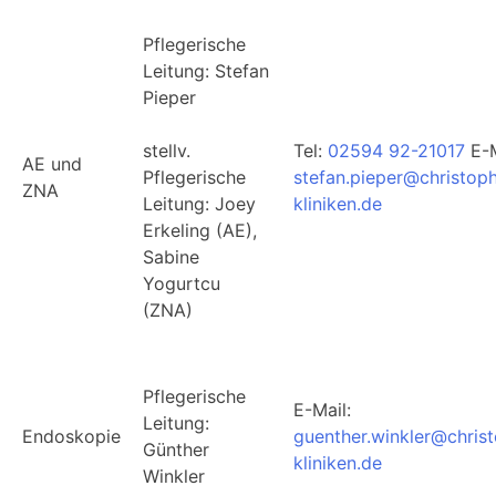
Pflegerische
Leitung: Stefan
Pieper
stellv.
Tel:
02594 92-21017
E-M
AE und
Pflegerische
stefan.pieper@christop
ZNA
Leitung: Joey
kliniken.de
Erkeling (AE),
Sabine
Yogurtcu
(ZNA)
Pflegerische
E-Mail:
Leitung:
Endoskopie
guenther.winkler@chris
Günther
kliniken.de
Winkler