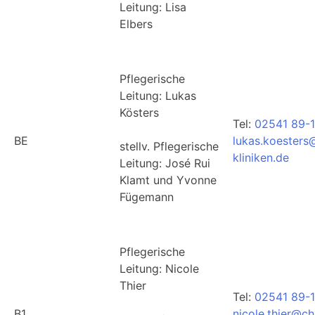
Leitung: Lisa
Elbers
Pflegerische
Leitung: Lukas
Kösters
Tel:
02541 89-
BE
lukas.koesters
stellv. Pflegerische
kliniken.de
Leitung: José Rui
Klamt und Yvonne
Fügemann
Pflegerische
Leitung: Nicole
Thier
Tel:
02541 89-1
B1
nicole.thier@ch