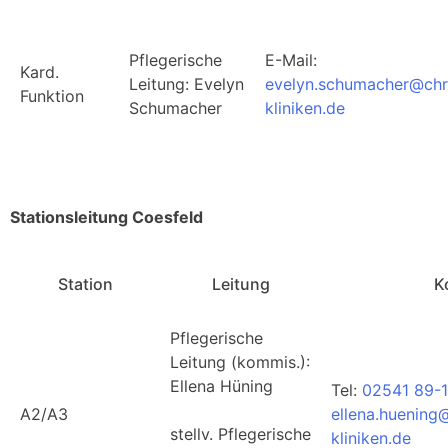
Pflegerische
E-Mail:
Kard.
Leitung: Evelyn
evelyn.schumacher@chr
Funktion
Schumacher
kliniken.de
Stationsleitung Coesfeld
Station
Leitung
K
Pflegerische
Leitung (kommis.):
Ellena Hüning
Tel:
02541 89-1
A2/A3
ellena.huening
stellv. Pflegerische
kliniken.de