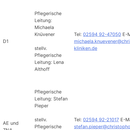
Pflegerische
Leitung:
Michaela
Knüvener
Tel:
02594 92-47050
E-M
D1
michaela.knuevener@chri
stellv.
kliniken.de
Pflegerische
Leitung: Lena
Althoff
Pflegerische
Leitung: Stefan
Pieper
stellv.
Tel:
02594 92-21017
E-Ma
AE und
Pflegerische
stefan.pieper@christopho