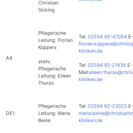
Christian
Sicking
Pflegerische
Tel:
02594 92-47054
E-
Leitung: Florian
florian.küppers@christ
Küppers
kliniken.de
A4
stellv.
Tel:
02594 92-21438
E-
Pflegerische
Mail:
eileen.thurau@chri
Leitung: Eileen
kliniken.de
Thurau
Pflegerische
Tel:
02594 92-23023
E-
DE1
Leitung: Maria
maria.beine@christopho
Beine
kliniken.de