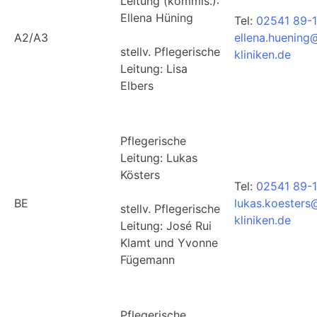
Leitung (kommis.):
Ellena Hüning
Tel:
02541 89-1
A2/A3
ellena.huening
stellv. Pflegerische
kliniken.de
Leitung: Lisa
Elbers
Pflegerische
Leitung: Lukas
Kösters
Tel:
02541 89-
BE
lukas.koesters
stellv. Pflegerische
kliniken.de
Leitung: José Rui
Klamt und Yvonne
Fügemann
Pflegerische