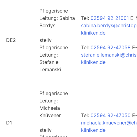
Pflegerische
Leitung: Sabina
Tel:
02594 92-21001
E-M
Berdys
sabina.berdys@christop
kliniken.de
DE2
stellv.
Pflegerische
Tel:
02594 92-47058
E-
Leitung:
stefanie.lemanski@chri
Stefanie
kliniken.de
Lemanski
Pflegerische
Leitung:
Michaela
Knüvener
Tel:
02594 92-47050
E-
D1
michaela.knuevener@ch
stellv.
kliniken.de