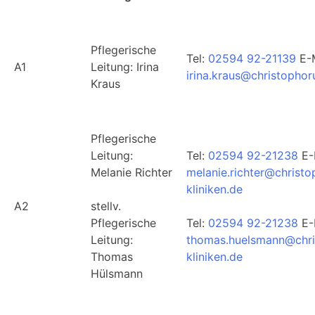
Pflegerische
Tel:
02594 92-21139
E-M
A1
Leitung: Irina
irina.kraus@christophor
Kraus
Pflegerische
Leitung:
Tel:
02594 92-21238
E-
Melanie Richter
melanie.richter@christo
kliniken.de
A2
stellv.
Pflegerische
Tel:
02594 92-21238
E-
Leitung:
thomas.huelsmann@chri
Thomas
kliniken.de
Hülsmann