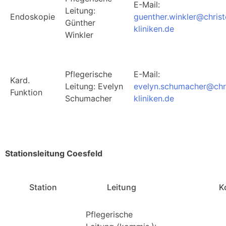
E-Mail:
Leitung:
Endoskopie
guenther.winkler@chris
Günther
kliniken.de
Winkler
Pflegerische
E-Mail:
Kard.
Leitung: Evelyn
evelyn.schumacher@chr
Funktion
Schumacher
kliniken.de
Stationsleitung Coesfeld
Station
Leitung
K
Pflegerische