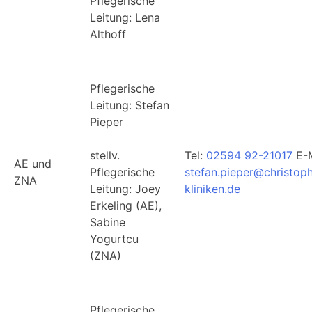
Pflegerische
Leitung: Lena
Althoff
Pflegerische
Leitung: Stefan
Pieper
stellv.
Tel:
02594 92-21017
E-M
AE und
Pflegerische
stefan.pieper@christop
ZNA
Leitung: Joey
kliniken.de
Erkeling (AE),
Sabine
Yogurtcu
(ZNA)
Pflegerische