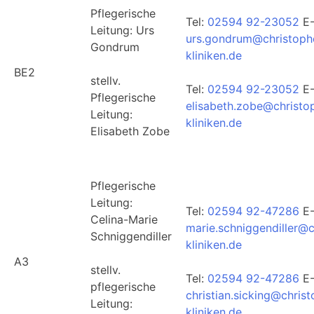
Pflegerische
Tel:
02594 92-23052
E-
Leitung: Urs
urs.gondrum@christoph
Gondrum
kliniken.de
BE2
stellv.
Tel:
02594 92-23052
E-
Pflegerische
elisabeth.zobe@christo
Leitung:
kliniken.de
Elisabeth Zobe
Pflegerische
Leitung:
Tel:
02594 92-47286
E-
Celina-Marie
marie.schniggendiller@c
Schniggendiller
kliniken.de
A3
stellv.
Tel:
02594 92-47286
E-
pflegerische
christian.sicking@chris
Leitung:
kliniken.de