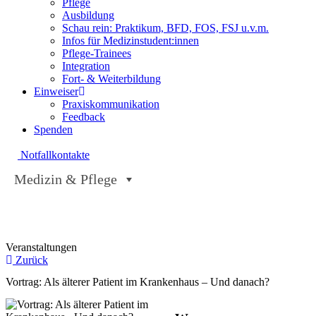
Pflege
Ausbildung
Schau rein: Praktikum, BFD, FOS, FSJ u.v.m.
Infos für Medizinstudent:innen
Pflege-Trainees
Integration
Fort- & Weiterbildung
Einweiser
Praxiskommunikation
Feedback
Spenden
Notfallkontakte
Medizin & Pflege
Veranstaltungen
Zurück
Vortrag: Als älterer Patient im Krankenhaus – Und danach?