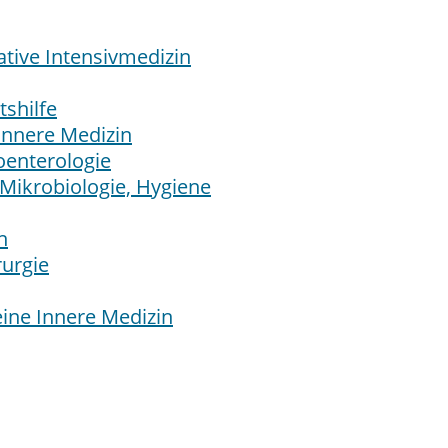
tive Intensivmedizin
shilfe
Innere Medizin
oenterologie
 Mikrobiologie, Hygiene
n
rurgie
ine Innere Medizin