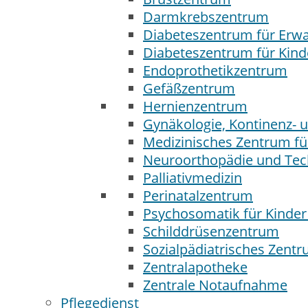
Darmkrebszentrum
Diabeteszentrum für Erw
Diabeteszentrum für Kind
Endoprothetikzentrum
Gefäßzentrum
Hernienzentrum
Gynäkologie, Kontinenz-
Medizinisches Zentrum f
Neuroorthopädie und Tec
Palliativmedizin
Perinatalzentrum
Psychosomatik für Kinder 
Schilddrüsenzentrum
Sozialpädiatrisches Zent
Zentralapotheke
Zentrale Notaufnahme
Pflegedienst