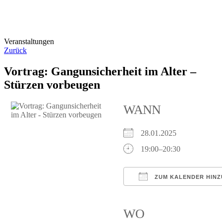
Veranstaltungen
Zurück
Vortrag: Gangunsicherheit im Alter –
Stürzen vorbeugen
WANN
28.01.2025
19:00–20:30
ZUM KALENDER HIN
ICS herunterladen
Google Kalender
iCalendar
Of
WO