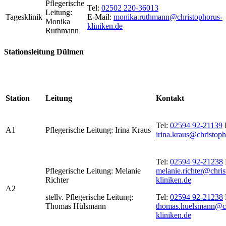
Pflegerische
Tel:
02502 220-36013
Leitung:
Tagesklinik
E-Mail:
monika.ruthmann@christophorus-
Monika
kliniken.de
Ruthmann
Stationsleitung Dülmen
Station
Leitung
Kontakt
Tel:
02594 92-21139
A1
Pflegerische Leitung: Irina Kraus
irina.kraus@christoph
Tel:
02594 92-21238
Pflegerische Leitung: Melanie
melanie.richter@chris
Richter
kliniken.de
A2
stellv. Pflegerische Leitung:
Tel:
02594 92-21238
Thomas Hülsmann
thomas.huelsmann@ch
kliniken.de