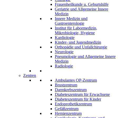
Frauenheilkunde u. Geburtshilfe
Geriatrie und Allgemeine Innere
Medizin
Innere Medizin und
Gastroenterologie
Institut für Labormedizin,
Mikrobiologie, Hygiene
Kardiologie
Kinder- und Jugendmedizin
Orthopädie und Unfallchirurgie
Neurologie
Pneumologie und Allgemeine Innere
Medizin
Radiologie
Zentren
Ambulantes OP-Zentrum
Brustzentrum
Darmkrebszentrum
Diabeteszentrum für Erwachsene
Diabeteszentrum für Kinder
Endoprothetikzentrum
Gefäßzentrum
Hernienzentrum