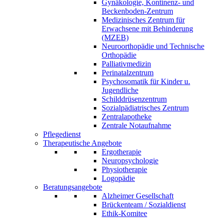
Gynäkologie, Kontinenz- und
Beckenboden-Zentrum
Medizinisches Zentrum für
Erwachsene mit Behinderung
(MZEB)
Neuroorthopädie und Technische
Orthopädie
Palliativmedizin
Perinatalzentrum
Psychosomatik für Kinder u.
Jugendliche
Schilddrüsenzentrum
Sozialpädiatrisches Zentrum
Zentralapotheke
Zentrale Notaufnahme
Pflegedienst
Therapeutische Angebote
Ergotherapie
Neuropsychologie
Physiotherapie
Logopädie
Beratungsangebote
Alzheimer Gesellschaft
Brückenteam / Sozialdienst
Ethik-Komitee