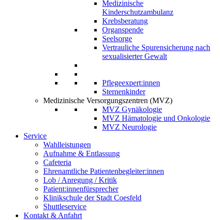
Medizinische
Kinderschutzambulanz
Krebsberatung
Organspende
Seelsorge
Vertrauliche Spurensicherung nach
sexualisierter Gewalt
Pflegeexpert:innen
Sternenkinder
Medizinische Versorgungszentren (MVZ)
MVZ Gynäkologie
MVZ Hämatologie und Onkologie
MVZ Neurologie
Service
Wahlleistungen
Aufnahme & Entlassung
Cafeteria
Ehrenamtliche Patientenbegleiter:innen
Lob / Anregung / Kritik
Patient:innenfürsprecher
Klinikschule der Stadt Coesfeld
Shuttleservice
Kontakt & Anfahrt