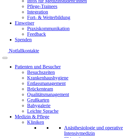
Infos für Medizinstudent:innen
Pflege-Trainees
Integration
Fort- & Weiterbildung
Einweiser
Praxiskommunikation
Feedback
Spenden
Notfallkontakte
Patienten und Besucher
Besuchszeiten
Krankenhaushygiene
Entlassmanagement
Brückenteam
Qualitätsmanagement
Grußkarten
Babygalerie
Leichte Sprache
Medizin & Pflege
Kliniken
Anästhesiologie und operative
Intensivmedizin