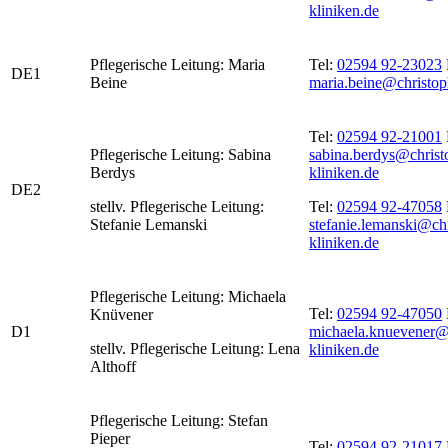
kliniken.de
Pflegerische Leitung: Maria
Tel:
02594 92-23023
DE1
Beine
maria.beine@christop
Tel:
02594 92-21001
Pflegerische Leitung: Sabina
sabina.berdys@christ
Berdys
kliniken.de
DE2
stellv. Pflegerische Leitung:
Tel:
02594 92-47058
Stefanie Lemanski
stefanie.lemanski@ch
kliniken.de
Pflegerische Leitung: Michaela
Tel:
02594 92-47050
Knüvener
D1
michaela.knuevener@
stellv. Pflegerische Leitung: Lena
kliniken.de
Althoff
Pflegerische Leitung: Stefan
Pieper
Tel:
02594 92-21017