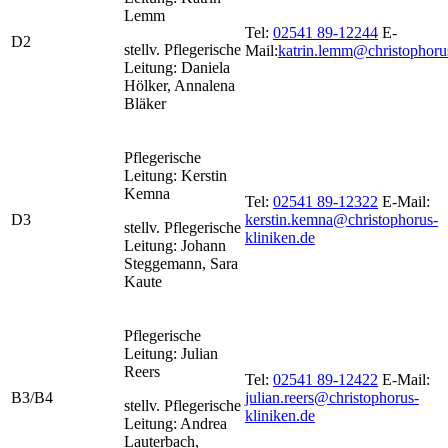
Lemm
Tel:
02541 89-12244
E-
D2
stellv. Pflegerische
Mail:
katrin.lemm@christophoru
Leitung: Daniela
Hölker, Annalena
Bläker
Pflegerische
Leitung: Kerstin
Kemna
Tel:
02541 89-12322
E-Mail:
D3
kerstin.kemna@christophorus-
stellv. Pflegerische
kliniken.de
Leitung: Johann
Steggemann, Sara
Kaute
Pflegerische
Leitung: Julian
Reers
Tel:
02541 89-12422
E-Mail:
B3/B4
julian.reers@christophorus-
stellv. Pflegerische
kliniken.de
Leitung: Andrea
Lauterbach,