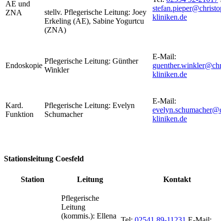
AE und
stefan.pieper@christo
stellv. Pflegerische Leitung: Joey
ZNA
kliniken.de
Erkeling (AE), Sabine Yogurtcu
(ZNA)
E-Mail:
Pflegerische Leitung: Günther
Endoskopie
guenther.winkler@chr
Winkler
kliniken.de
E-Mail:
Kard.
Pflegerische Leitung: Evelyn
evelyn.schumacher@c
Funktion
Schumacher
kliniken.de
Stationsleitung Coesfeld
Station
Leitung
Kontakt
Pflegerische
Leitung
(kommis.): Ellena
Tel:
02541 89-11231
E-Mail: