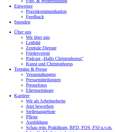
Fort- & Weiterbildung
Einweiser
Praxiskommunikation
Feedback
Spenden
Über uns
Wir über uns
Leitbild
Zentrale Dienste
Förderverein
Podcast „Hallo Christophorus“
Kunst und Christophorus
Termine & Presse
Veranstaltungen
Pressemitteilungen
Pressefotos
Elternseminare
Karriere
Wir als Arbeitgeberin
Jetzt bewerben
Stellenangebote
Pflege
Ausbildung
Schau rein: Praktikum, BFD, FOS, FSJ u.v.m.