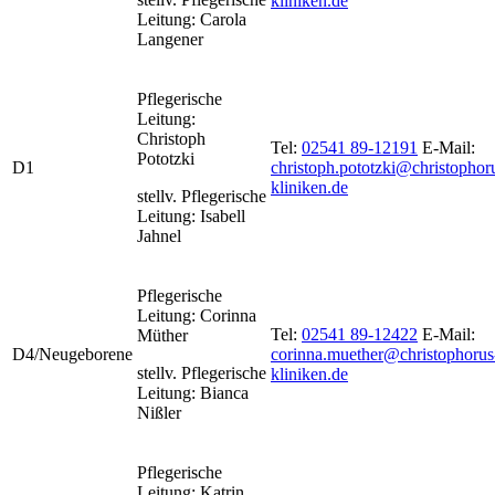
kliniken.de
Leitung: Carola
Langener
Pflegerische
Leitung:
Christoph
Tel:
02541 89-12191
E-Mail:
Pototzki
D1
christoph.pototzki@christophor
kliniken.de
stellv. Pflegerische
Leitung: Isabell
Jahnel
Pflegerische
Leitung: Corinna
Tel:
02541 89-12422
E-Mail:
Müther
D4/Neugeborene
corinna.muether@christophorus
stellv. Pflegerische
kliniken.de
Leitung: Bianca
Nißler
Pflegerische
Leitung: Katrin