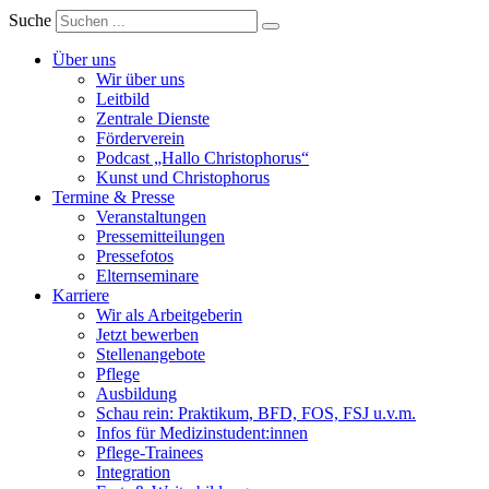
Suche
Über uns
Wir über uns
Leitbild
Zentrale Dienste
Förderverein
Podcast „Hallo Christophorus“
Kunst und Christophorus
Termine & Presse
Veranstaltungen
Pressemitteilungen
Pressefotos
Elternseminare
Karriere
Wir als Arbeitgeberin
Jetzt bewerben
Stellenangebote
Pflege
Ausbildung
Schau rein: Praktikum, BFD, FOS, FSJ u.v.m.
Infos für Medizinstudent:innen
Pflege-Trainees
Integration