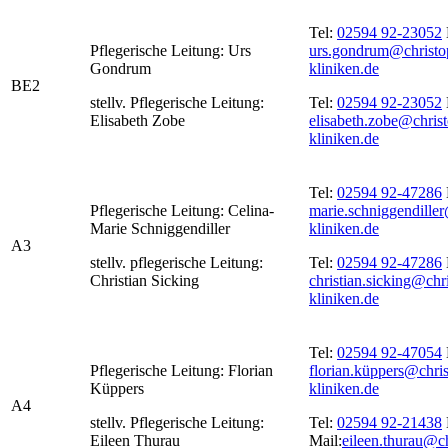
Tel:
02594 92-23052
Pflegerische Leitung: Urs
urs.gondrum@christo
Gondrum
kliniken.de
BE2
stellv. Pflegerische Leitung:
Tel:
02594 92-23052
Elisabeth Zobe
elisabeth.zobe@chris
kliniken.de
Tel:
02594 92-47286
Pflegerische Leitung: Celina-
marie.schniggendille
Marie Schniggendiller
kliniken.de
A3
stellv. pflegerische Leitung:
Tel:
02594 92-47286
Christian Sicking
christian.sicking@chr
kliniken.de
Tel:
02594 92-47054
Pflegerische Leitung: Florian
florian.küppers@chri
Küppers
kliniken.de
A4
stellv. Pflegerische Leitung:
Tel:
02594 92-21438
Eileen Thurau
Mail:
eileen.thurau@c