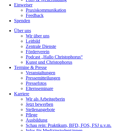
Einweiser
Praxiskommunikation
Feedback
Spenden
Über uns
Wir über uns
Leitbild
Zentrale Dienste
Förderverein
Podcast „Hallo Christophorus“
Kunst und Christophorus
Termine & Presse
Veranstaltungen
Pressemitteilungen
Pressefotos
Elternseminare
Karriere
Wir als Arbeitgeberin
Jetzt bewerben
Stellenangebote
Pflege
Ausbildung
Schau rein: Praktikum, BFD, FOS, FSJ u.v.m.
Infos für Medizinstudent:innen