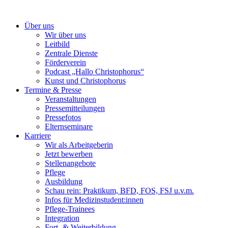
Über uns
Wir über uns
Leitbild
Zentrale Dienste
Förderverein
Podcast „Hallo Christophorus“
Kunst und Christophorus
Termine & Presse
Veranstaltungen
Pressemitteilungen
Pressefotos
Elternseminare
Karriere
Wir als Arbeitgeberin
Jetzt bewerben
Stellenangebote
Pflege
Ausbildung
Schau rein: Praktikum, BFD, FOS, FSJ u.v.m.
Infos für Medizinstudent:innen
Pflege-Trainees
Integration
Fort- & Weiterbildung