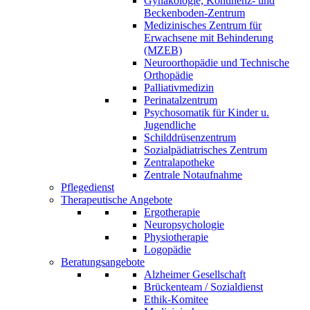
Gynäkologie, Kontinenz- und
Beckenboden-Zentrum
Medizinisches Zentrum für
Erwachsene mit Behinderung
(MZEB)
Neuroorthopädie und Technische
Orthopädie
Palliativmedizin
Perinatalzentrum
Psychosomatik für Kinder u.
Jugendliche
Schilddrüsenzentrum
Sozialpädiatrisches Zentrum
Zentralapotheke
Zentrale Notaufnahme
Pflegedienst
Therapeutische Angebote
Ergotherapie
Neuropsychologie
Physiotherapie
Logopädie
Beratungsangebote
Alzheimer Gesellschaft
Brückenteam / Sozialdienst
Ethik-Komitee