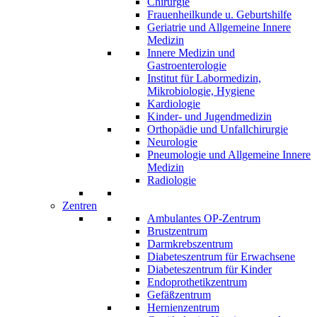
Chirurgie
Frauenheilkunde u. Geburtshilfe
Geriatrie und Allgemeine Innere
Medizin
Innere Medizin und
Gastroenterologie
Institut für Labormedizin,
Mikrobiologie, Hygiene
Kardiologie
Kinder- und Jugendmedizin
Orthopädie und Unfallchirurgie
Neurologie
Pneumologie und Allgemeine Innere
Medizin
Radiologie
Zentren
Ambulantes OP-Zentrum
Brustzentrum
Darmkrebszentrum
Diabeteszentrum für Erwachsene
Diabeteszentrum für Kinder
Endoprothetikzentrum
Gefäßzentrum
Hernienzentrum