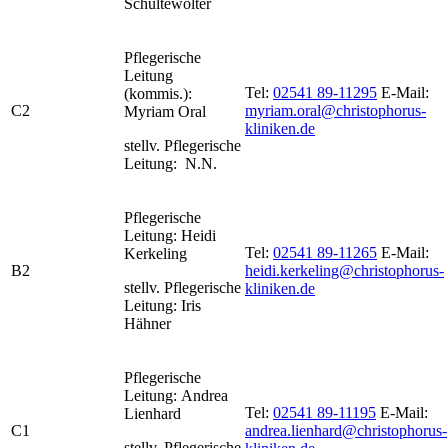
Schultewolter
Pflegerische
Leitung
Tel:
02541 89-11295
E-Mail:
(kommis.):
C2
myriam.oral@christophorus-
Myriam Oral
kliniken.de
stellv. Pflegerische
Leitung: N.N.
Pflegerische
Leitung: Heidi
Tel:
02541 89-11265
E-Mail:
Kerkeling
B2
heidi.kerkeling@christophorus-
stellv. Pflegerische
kliniken.de
Leitung: Iris
Hähner
Pflegerische
Leitung: Andrea
Tel:
02541 89-11195
E-Mail:
Lienhard
C1
andrea.lienhard@christophorus-
stellv. Pflegerische