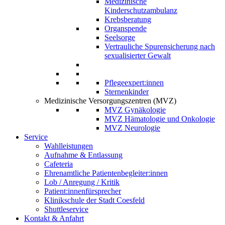
Medizinische
Kinderschutzambulanz
Krebsberatung
Organspende
Seelsorge
Vertrauliche Spurensicherung nach
sexualisierter Gewalt
Pflegeexpert:innen
Sternenkinder
Medizinische Versorgungszentren (MVZ)
MVZ Gynäkologie
MVZ Hämatologie und Onkologie
MVZ Neurologie
Service
Wahlleistungen
Aufnahme & Entlassung
Cafeteria
Ehrenamtliche Patientenbegleiter:innen
Lob / Anregung / Kritik
Patient:innenfürsprecher
Klinikschule der Stadt Coesfeld
Shuttleservice
Kontakt & Anfahrt