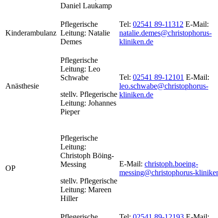
Daniel Laukamp
Pflegerische
Tel:
02541 89-11312
E-Mail:
Kinderambulanz
Leitung: Natalie
natalie.demes@christophorus-
Demes
kliniken.de
Pflegerische
Leitung:
Leo
Tel:
02541 89-12101
E-Mail:
Schwabe
Anästhesie
leo.schwabe@christophorus-
stellv.
Pflegerische
kliniken.de
Leitung:
Johannes
Pieper
Pflegerische
Leitung:
Christoph Böing-
E-Mail:
christoph.boeing-
Messing
OP
messing@christophorus-klinike
stellv. Pflegerische
Leitung: Mareen
Hiller
Pflegerische
Tel:
02541 89-12193
E-Mail: