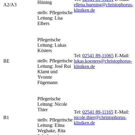
Hüning
A2/A3
ellena.huening@christophorus-
kliniken.de
stellv. Pflegerische
Leitung: Lisa
Elbers
Pflegerische
Leitung: Lukas
Kösters
Tel:
02541 89-11065
E-Mail:
stellv. Pflegerische
BE
lukas.koesters@christophorus-
Leitung: José Rui
kliniken.de
Klamt und
Yvonne
Fügemann
Pflegerische
Leitung: Nicole
Thier
Tel:
02541 89-11165
E-Mail:
B1
nicole.thier@christophorus-
stellv. Pflegerische
kliniken.de
Leitung: Elina
Weghake, Rita