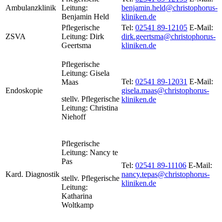
Ambulanzklinik
Leitung:
benjamin.held@christophorus-
Benjamin Held
kliniken.de
Pflegerische
Tel:
02541 89-12105
E-Mail:
ZSVA
Leitung: Dirk
dirk.geertsma@christophorus-
Geertsma
kliniken.de
Pflegerische
Leitung: Gisela
Tel:
02541 89-12031
E-Mail:
Maas
Endoskopie
gisela.maas@christophorus-
stellv. Pflegerische
kliniken.de
Leitung: Christina
Niehoff
Pflegerische
Leitung: Nancy te
Pas
Tel:
02541 89-11106
E-Mail:
Kard. Diagnostik
nancy.tepas@christophorus-
stellv. Pflegerische
kliniken.de
Leitung:
Katharina
Woltkamp