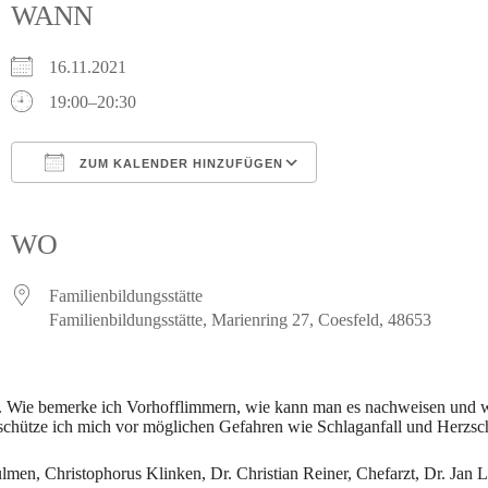
WANN
16.11.2021
19:00–20:30
ZUM KALENDER HINZUFÜGEN
ICS herunterladen
Google Kalender
iCalendar
Office 365
Outlook Live
WO
Familienbildungsstätte
Familienbildungsstätte, Marienring 27, Coesfeld, 48653
. Wie bemerke ich Vorhofflimmern, wie kann man es nachweisen und w
e schütze ich mich vor möglichen Gefahren wie Schlaganfall und Herzs
lmen, Christophorus Klinken, Dr. Christian Reiner, Chefarzt, Dr. Jan 