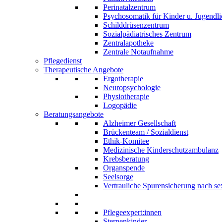
Perinatalzentrum
Psychosomatik für Kinder u. Jugendli
Schilddrüsenzentrum
Sozialpädiatrisches Zentrum
Zentralapotheke
Zentrale Notaufnahme
Pflegedienst
Therapeutische Angebote
Ergotherapie
Neuropsychologie
Physiotherapie
Logopädie
Beratungsangebote
Alzheimer Gesellschaft
Brückenteam / Sozialdienst
Ethik-Komitee
Medizinische Kinderschutzambulanz
Krebsberatung
Organspende
Seelsorge
Vertrauliche Spurensicherung nach sex
Pflegeexpert:innen
Sternenkinder