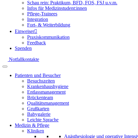
Schau rein: Praktikum, BFD, FOS, FSJ u.v.m.
Infos für Medizinstudent:innen
Pflege-Trainees
Integration
Fort- & Weiterbildung
Einweiser
Praxiskommunikation
Feedback
Spenden
Notfallkontakte
Patienten und Besucher
Besuchszeiten
Krankenhaushygiene
Entlassmanagement
Brückenteam
Qualitätsmanagement
Grußkarten
Babygalerie
Leichte Sprache
Medizin & Pflege
Kliniken
Anästhesiologie und operative Intens