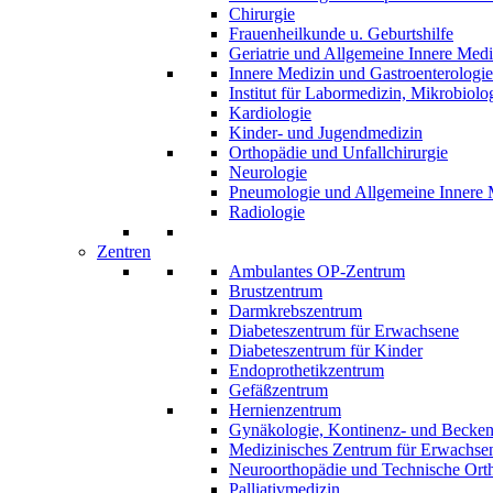
Chirurgie
Frauenheilkunde u. Geburtshilfe
Geriatrie und Allgemeine Innere Medi
Innere Medizin und Gastroenterologie
Institut für Labormedizin, Mikrobiolo
Kardiologie
Kinder- und Jugendmedizin
Orthopädie und Unfallchirurgie
Neurologie
Pneumologie und Allgemeine Innere 
Radiologie
Zentren
Ambulantes OP-Zentrum
Brustzentrum
Darmkrebszentrum
Diabeteszentrum für Erwachsene
Diabeteszentrum für Kinder
Endoprothetikzentrum
Gefäßzentrum
Hernienzentrum
Gynäkologie, Kontinenz- und Becke
Medizinisches Zentrum für Erwachs
Neuroorthopädie und Technische Ort
Palliativmedizin