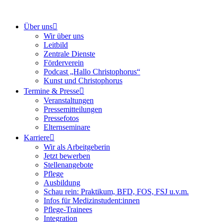
Über uns
Wir über uns
Leitbild
Zentrale Dienste
Förderverein
Podcast „Hallo Christophorus“
Kunst und Christophorus
Termine & Presse
Veranstaltungen
Pressemitteilungen
Pressefotos
Elternseminare
Karriere
Wir als Arbeitgeberin
Jetzt bewerben
Stellenangebote
Pflege
Ausbildung
Schau rein: Praktikum, BFD, FOS, FSJ u.v.m.
Infos für Medizinstudent:innen
Pflege-Trainees
Integration