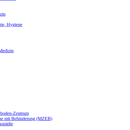
zin
gie, Hygiene
Medizin
nboden-Zentrum
ene mit Behinderung (MZEB)
hopädie