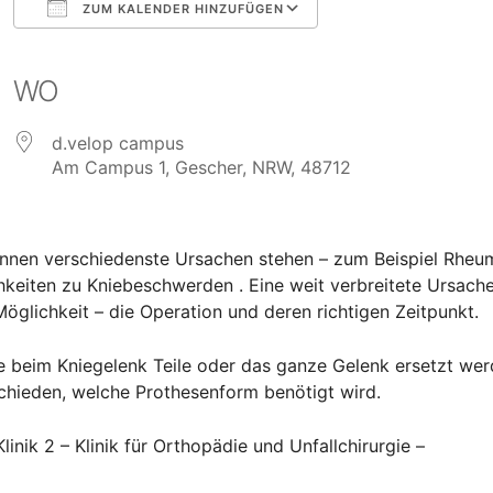
ZUM KALENDER HINZUFÜGEN
ICS herunterladen
Google Kalender
iCalendar
Office 365
Outlook Live
WO
d.velop campus
Am Campus 1, Gescher, NRW, 48712
önnen verschiedenste Ursachen stehen – zum Beispiel Rhe
eiten zu Kniebeschwerden . Eine weit verbreitete Ursache 
öglichkeit – die Operation und deren richtigen Zeitpunkt.
 beim Kniegelenk Teile oder das ganze Gelenk ersetzt werde
schieden, welche Prothesenform benötigt wird.
inik 2 – Klinik für Orthopädie und Unfallchirurgie –