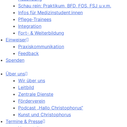
Schau rein: Praktikum, BFD, FOS, FSJ u.v.m.
Infos für Medizinstudent:innen
Pflege-Trainees
Integration
Fort- & Weiterbildung
Einweiser
Praxiskommunikation
Feedback
Spenden
Über uns
Wir über uns
Leitbild
Zentrale Dienste
Förderverein
Podcast „Hallo Christophorus“
Kunst und Christophorus
Termine & Presse