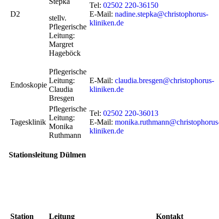
Stepka
Tel:
02502 220-36150
D2
E-Mail:
nadine.stepka@christophorus-
stellv.
kliniken.de
Pflegerische
Leitung:
Margret
Hageböck
Pflegerische
Leitung:
E-Mail:
claudia.bresgen@christophorus-
Endoskopie
Claudia
kliniken.de
Bresgen
Pflegerische
Tel:
02502 220-36013
Leitung:
Tagesklinik
E-Mail:
monika.ruthmann@christophorus
Monika
kliniken.de
Ruthmann
Stationsleitung Dülmen
Station
Leitung
Kontakt