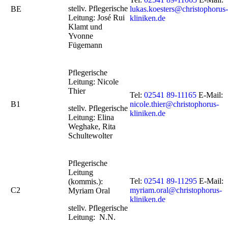
stellv. Pflegerische
BE
lukas.koesters@christophorus-
Leitung: José Rui
kliniken.de
Klamt und
Yvonne
Fügemann
Pflegerische
Leitung: Nicole
Thier
Tel:
02541 89-11165
E-Mail:
B1
nicole.thier@christophorus-
stellv. Pflegerische
kliniken.de
Leitung: Elina
Weghake, Rita
Schultewolter
Pflegerische
Leitung
Tel:
02541 89-11295
E-Mail:
(kommis.):
C2
myriam.oral@christophorus-
Myriam Oral
kliniken.de
stellv. Pflegerische
Leitung: N.N.