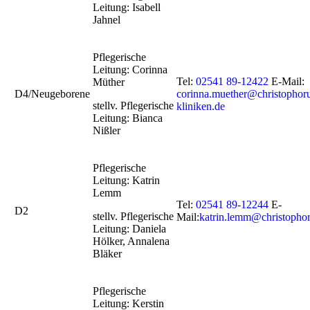
Leitung: Isabell
Jahnel
Pflegerische
Leitung: Corinna
Tel:
02541 89-12422
E-Mail:
Müther
D4/Neugeborene
corinna.muether@christophor
stellv. Pflegerische
kliniken.de
Leitung: Bianca
Nißler
Pflegerische
Leitung: Katrin
Lemm
Tel:
02541 89-12244
E-
D2
stellv. Pflegerische
Mail:
katrin.lemm@christophor
Leitung: Daniela
Hölker, Annalena
Bläker
Pflegerische
Leitung: Kerstin