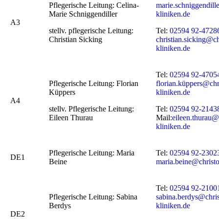
Pflegerische Leitung: Celina-
marie.schniggendill
Marie Schniggendiller
kliniken.de
A3
stellv. pflegerische Leitung:
Tel:
02594 92-4728
Christian Sicking
christian.sicking@c
kliniken.de
Tel:
02594 92-4705
Pflegerische Leitung: Florian
florian.küppers@chr
Küppers
kliniken.de
A4
stellv. Pflegerische Leitung:
Tel:
02594 92-2143
Eileen Thurau
Mail:
eileen.thurau@
kliniken.de
Pflegerische Leitung: Maria
Tel:
02594 92-2302
DE1
Beine
maria.beine@christo
Tel:
02594 92-2100
Pflegerische Leitung: Sabina
sabina.berdys@chri
Berdys
kliniken.de
DE2