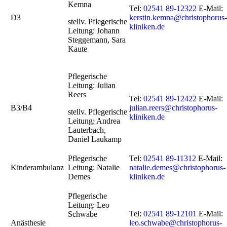
Kemna
Tel:
02541 89-12322
E-Mail:
D3
kerstin.kemna@christophorus-
stellv. Pflegerische
kliniken.de
Leitung: Johann
Steggemann, Sara
Kaute
Pflegerische
Leitung: Julian
Reers
Tel:
02541 89-12422
E-Mail:
B3/B4
julian.reers@christophorus-
stellv. Pflegerische
kliniken.de
Leitung: Andrea
Lauterbach,
Daniel Laukamp
Pflegerische
Tel:
02541 89-11312
E-Mail:
Kinderambulanz
Leitung: Natalie
natalie.demes@christophorus-
Demes
kliniken.de
Pflegerische
Leitung:
Leo
Tel:
02541 89-12101
E-Mail:
Schwabe
Anästhesie
leo.schwabe@christophorus-