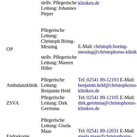
stellv.
Pflegerische
kliniken.de
Leitung:
Johannes
Pieper
Pflegerische
Leitung:
Christoph Böing-
E-Mail:
christoph.boeing-
Messing
OP
messing@christophorus-klinik
stellv. Pflegerische
Leitung: Mareen
Hiller
Pflegerische
Tel:
02541 89-12193
E-Mail:
Ambulanzklinik
Leitung:
benjamin.held@christophorus
Benjamin Held
kliniken.de
Pflegerische
Tel:
02541 89-12105
E-Mail:
ZSVA
Leitung: Dirk
dirk.geertsma@christophorus-
Geertsma
kliniken.de
Pflegerische
Leitung: Gisela
Tel:
02541 89-12031
E-Mail:
Maas
Endoskopie
gisela.maas@christophorus-