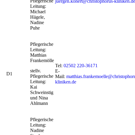
Pflegerische
juergen.konert@christophorus-kliniken.d
Leitung:
Michael
Hägele,
Nadine
Puhe
Pflegerische
Leitung:
Matthias
Frankemölle
Tel:
02502 220-36171
stellv.
E-
D1
Pflegerische
Mail:
matthias.frankemoelle@christophor
Leitung:
kliniken.de
Kai
Schweinstig
und Nina
Ahlmann
Pflegerische
Leitung:
Nadine