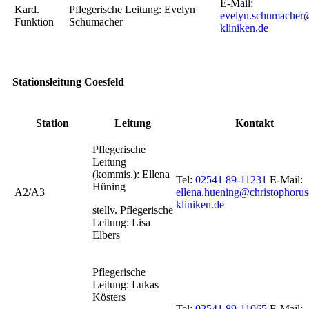
E-Mail:
Kard.
Pflegerische Leitung: Evelyn
evelyn.schumacher@
Funktion
Schumacher
kliniken.de
Stationsleitung Coesfeld
Station
Leitung
Kontakt
Pflegerische
Leitung
(kommis.): Ellena
Tel:
02541 89-11231
E-Mail:
Hüning
A2/A3
ellena.huening@christophorus
kliniken.de
stellv. Pflegerische
Leitung: Lisa
Elbers
Pflegerische
Leitung: Lukas
Kösters
Tel:
02541 89-11065
E-Mail: