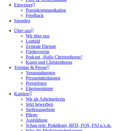
Einweiser
Praxiskommunikation
Feedback
Spenden
Über uns
Wir über uns
Leitbild
Zentrale Dienste
Förderverein
Podcast „Hallo Christophorus“
Kunst und Christophorus
Termine & Presse
Veranstaltungen
Pressemitteilungen
Pressefotos
Elternseminare
Karriere
Wir als Arbeitgeberin
Jetzt bewerben
Stellenangebote
Pflege
Ausbildung
Schau rein: Praktikum, BFD, FOS, FSJ u.v.m.
Infos für Medizinstudent:innen