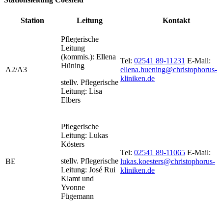
Station
Leitung
Kontakt
Pflegerische
Leitung
(kommis.): Ellena
Tel:
02541 89-11231
E-Mail:
Hüning
A2/A3
ellena.huening@christophorus-
kliniken.de
stellv. Pflegerische
Leitung: Lisa
Elbers
Pflegerische
Leitung: Lukas
Kösters
Tel:
02541 89-11065
E-Mail:
stellv. Pflegerische
BE
lukas.koesters@christophorus-
Leitung: José Rui
kliniken.de
Klamt und
Yvonne
Fügemann