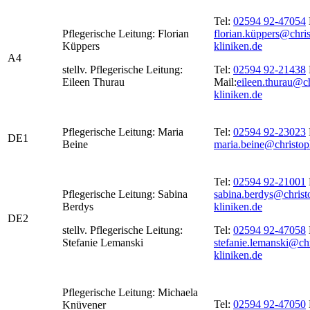
Tel:
02594 92-47054
Pflegerische Leitung: Florian
florian.küppers@chri
Küppers
kliniken.de
A4
stellv. Pflegerische Leitung:
Tel:
02594 92-21438
Eileen Thurau
Mail:
eileen.thurau@c
kliniken.de
Pflegerische Leitung: Maria
Tel:
02594 92-23023
DE1
Beine
maria.beine@christop
Tel:
02594 92-21001
Pflegerische Leitung: Sabina
sabina.berdys@christ
Berdys
kliniken.de
DE2
stellv. Pflegerische Leitung:
Tel:
02594 92-47058
Stefanie Lemanski
stefanie.lemanski@ch
kliniken.de
Pflegerische Leitung: Michaela
Tel:
02594 92-47050
Knüvener