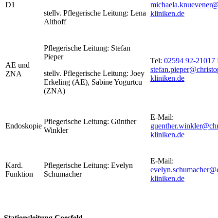
D1
michaela.knuevener@
stellv. Pflegerische Leitung: Lena
kliniken.de
Althoff
Pflegerische Leitung: Stefan
Pieper
Tel:
02594 92-21017
AE und
stefan.pieper@christo
stellv. Pflegerische Leitung: Joey
ZNA
kliniken.de
Erkeling (AE), Sabine Yogurtcu
(ZNA)
E-Mail:
Pflegerische Leitung: Günther
Endoskopie
guenther.winkler@chr
Winkler
kliniken.de
E-Mail:
Kard.
Pflegerische Leitung: Evelyn
evelyn.schumacher@c
Funktion
Schumacher
kliniken.de
Stationsleitung Coesfeld