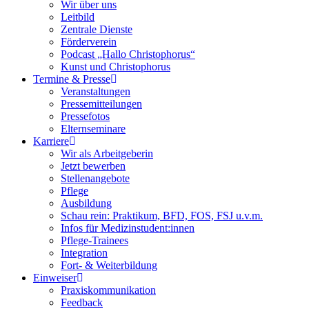
Wir über uns
Leitbild
Zentrale Dienste
Förderverein
Podcast „Hallo Christophorus“
Kunst und Christophorus
Termine & Presse
Veranstaltungen
Pressemitteilungen
Pressefotos
Elternseminare
Karriere
Wir als Arbeitgeberin
Jetzt bewerben
Stellenangebote
Pflege
Ausbildung
Schau rein: Praktikum, BFD, FOS, FSJ u.v.m.
Infos für Medizinstudent:innen
Pflege-Trainees
Integration
Fort- & Weiterbildung
Einweiser
Praxiskommunikation
Feedback