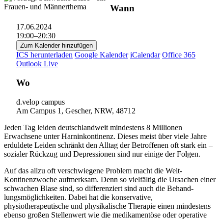
Wann
17.06.2024
19:00–20:30
Zum Kalender hinzufügen
ICS herunterladen
Google Kalender
iCalendar
Office 365
Outlook Live
Wo
d.velop campus
Am Campus 1, Gescher, NRW, 48712
Jeden Tag leiden deutschlandweit mindestens 8 Millionen
Erwachsene unter Harninkontinenz. Dieses meist über viele Jahre
erduldete Leiden schränkt den Alltag der Betroffenen oft stark ein –
sozialer Rückzug und Depressionen sind nur einige der Folgen.
Auf das allzu oft verschwiegene Problem macht die Welt-
Kontinenzwoche aufmerksam. Denn so vielfältig die Ursachen einer
schwachen Blase sind, so differenziert sind auch die Behand-
lungsmöglichkeiten. Dabei hat die konservative,
physiotherapeutische und physikalische Therapie einen mindestens
ebenso großen Stellenwert wie die medikamentöse oder operative