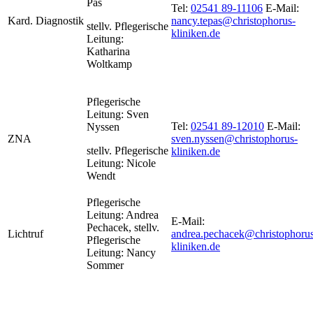
Pas
Tel:
02541 89-11106
E-Mail:
Kard. Diagnostik
nancy.tepas@christophorus-
stellv. Pflegerische
kliniken.de
Leitung:
Katharina
Woltkamp
Pflegerische
Leitung: Sven
Tel:
02541 89-12010
E-Mail:
Nyssen
ZNA
sven.nyssen@christophorus-
stellv. Pflegerische
kliniken.de
Leitung: Nicole
Wendt
Pflegerische
Leitung: Andrea
E-Mail:
Pechacek, stellv.
Lichtruf
andrea.pechacek@christophorus
Pflegerische
kliniken.de
Leitung: Nancy
Sommer