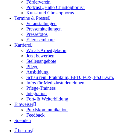
Förderverein
Podcast „Hallo Christophorus“
Kunst und Christophorus
Termine & Presse
Veranstaltungen
Pressemitteilungen
Pressefotos
Elternseminare
Karriere
Wir als Arbeitgeberin
Jetzt bewerben
Stellenangebote
Pflege
Ausbildung
Schau rein: Praktikum, BFD, FOS, FSJ u.v.m.
Infos für Medizinstudent:innen
Pflege-Trainees
Integration
Fort- & Weiterbildung
Einweiser
Praxiskommunikation
Feedback
Spenden
Über uns