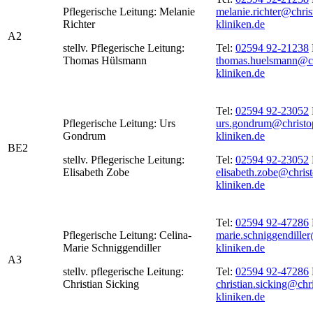
Pflegerische Leitung: Melanie
melanie.richter@chris
Richter
kliniken.de
A2
stellv. Pflegerische Leitung:
Tel:
02594 92-21238
Thomas Hülsmann
thomas.huelsmann@ch
kliniken.de
Tel:
02594 92-23052
Pflegerische Leitung: Urs
urs.gondrum@christo
Gondrum
kliniken.de
BE2
stellv. Pflegerische Leitung:
Tel:
02594 92-23052
Elisabeth Zobe
elisabeth.zobe@chris
kliniken.de
Tel:
02594 92-47286
Pflegerische Leitung: Celina-
marie.schniggendille
Marie Schniggendiller
kliniken.de
A3
stellv. pflegerische Leitung:
Tel:
02594 92-47286
Christian Sicking
christian.sicking@chr
kliniken.de