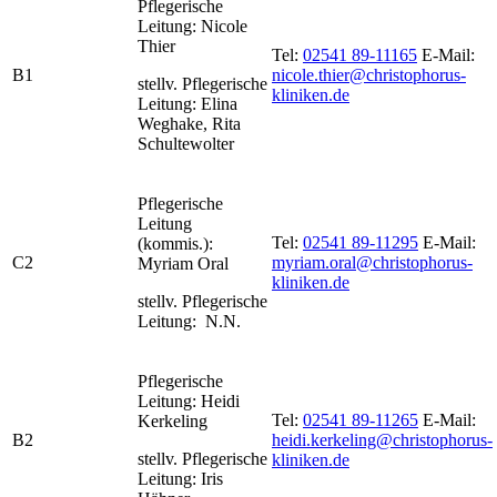
Pflegerische
Leitung: Nicole
Thier
Tel:
02541 89-11165
E-Mail:
B1
nicole.thier@christophorus-
stellv. Pflegerische
kliniken.de
Leitung: Elina
Weghake, Rita
Schultewolter
Pflegerische
Leitung
Tel:
02541 89-11295
E-Mail:
(kommis.):
C2
myriam.oral@christophorus-
Myriam Oral
kliniken.de
stellv. Pflegerische
Leitung: N.N.
Pflegerische
Leitung: Heidi
Tel:
02541 89-11265
E-Mail:
Kerkeling
B2
heidi.kerkeling@christophorus-
stellv. Pflegerische
kliniken.de
Leitung: Iris