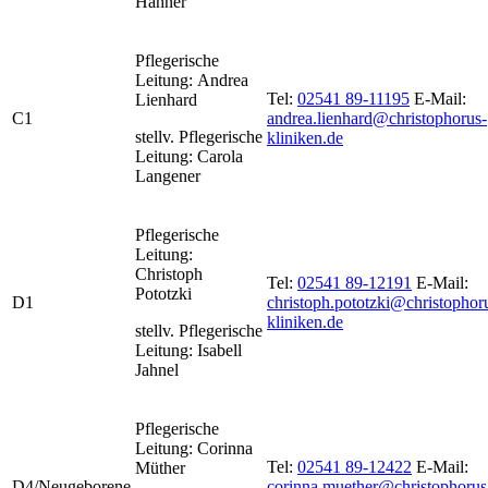
Hähner
Pflegerische
Leitung: Andrea
Tel:
02541 89-11195
E-Mail:
Lienhard
C1
andrea.lienhard@christophorus-
stellv. Pflegerische
kliniken.de
Leitung: Carola
Langener
Pflegerische
Leitung:
Christoph
Tel:
02541 89-12191
E-Mail:
Pototzki
D1
christoph.pototzki@christophor
kliniken.de
stellv. Pflegerische
Leitung: Isabell
Jahnel
Pflegerische
Leitung: Corinna
Tel:
02541 89-12422
E-Mail:
Müther
D4/Neugeborene
corinna.muether@christophorus