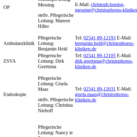
E-Mail:
christoph.boeing-
Messing
OP
messing@christophorus-klinike
stellv. Pflegerische
Leitung: Mareen
Hiller
Pflegerische
Tel:
02541 89-12193
E-Mail:
Ambulanzklinik
Leitung:
benjamin.held@christophorus-
Benjamin Held
kliniken.de
Pflegerische
Tel:
02541 89-12105
E-Mail:
ZSVA
Leitung: Dirk
dirk.geertsma@christophorus-
Geertsma
kliniken.de
Pflegerische
Leitung: Gisela
Tel:
02541 89-12031
E-Mail:
Maas
Endoskopie
gisela.maas@christophorus-
stellv. Pflegerische
kliniken.de
Leitung: Christina
Niehoff
Pflegerische
Leitung: Nancy te