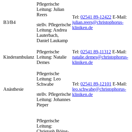
Pflegerische
Leitung: Julian
Reers
Tel:
02541 89-12422
E-Mail:
B3/B4
julian.reers@christophorus-
stellv. Pflegerische
kliniken.de
Leitung: Andrea
Lauterbach,
Daniel Laukamp
Pflegerische
Tel:
02541 89-11312
E-Mail:
Kinderambulanz
Leitung: Natalie
natalie.demes@christophorus-
Demes
kliniken.de
Pflegerische
Leitung:
Leo
Tel:
02541 89-12101
E-Mail:
Schwabe
Anästhesie
leo.schwabe@christophorus-
stellv.
Pflegerische
kliniken.de
Leitung:
Johannes
Pieper
Pflegerische
Leitung:
Christoph Böing-