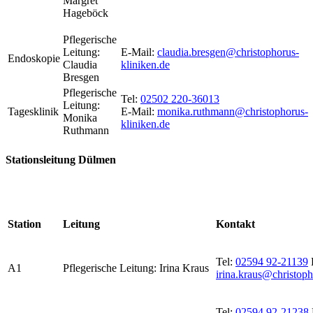
Margret
Hageböck
Pflegerische
Leitung:
E-Mail:
claudia.bresgen@christophorus-
Endoskopie
Claudia
kliniken.de
Bresgen
Pflegerische
Tel:
02502 220-36013
Leitung:
Tagesklinik
E-Mail:
monika.ruthmann@christophorus-
Monika
kliniken.de
Ruthmann
Stationsleitung Dülmen
Station
Leitung
Kontakt
Tel:
02594 92-21139
A1
Pflegerische Leitung: Irina Kraus
irina.kraus@christoph
Tel:
02594 92-21238