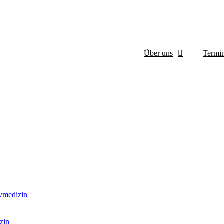
Über uns
Termin
ivmedizin
zin