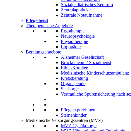
Sozialpädiatrisches Zentrum
Zentralapotheke
Zentrale Notaufnahme
Pflegedienst
Therapeutische Angebote
Ergotherapie
Neuropsychologie
Physiotherapie
Logopädie
Beratungsangebote
Alzheimer Gesellschaft
Brückenteam / Sozialdienst
Ethik-Komitee
Medizinische Kinderschutzambulanz
Krebsberatung
Organspende
Seelsorge
Vertrauliche Spurensicherung nach sex
Pflegeexpert:innen
Sternenkinder
Medizinische Versorgungszentren (MVZ)
MVZ Gynäkologie
MVZ Hämatologie und Onkologie