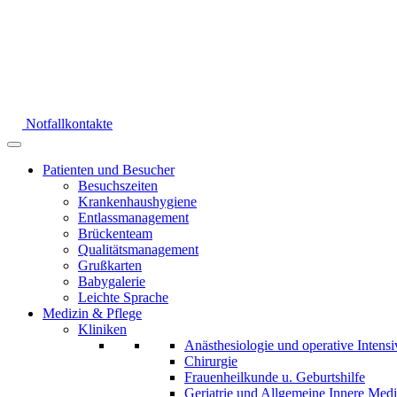
Notfallkontakte
Patienten und Besucher
Besuchszeiten
Krankenhaushygiene
Entlassmanagement
Brückenteam
Qualitätsmanagement
Grußkarten
Babygalerie
Leichte Sprache
Medizin & Pflege
Kliniken
Anästhesiologie und operative Intens
Chirurgie
Frauenheilkunde u. Geburtshilfe
Geriatrie und Allgemeine Innere Medi