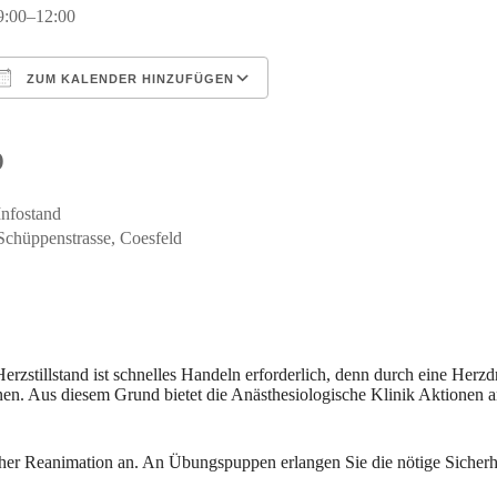
9:00–12:00
ZUM KALENDER HINZUFÜGEN
ICS herunterladen
Google Kalender
iCalendar
Office 365
Outlook Live
O
Infostand
Schüppenstrasse, Coesfeld
zstillstand ist schnelles Handeln erforderlich, denn durch eine Herzd
en. Aus diesem Grund bietet die Anästhesiologische Klinik Aktionen a
scher Reanimation an. An Übungspuppen erlangen Sie die nötige Sicherh