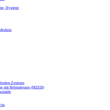
gie, Hygiene
Medizin
nboden-Zentrum
ene mit Behinderung (MZEB)
hopädie
che