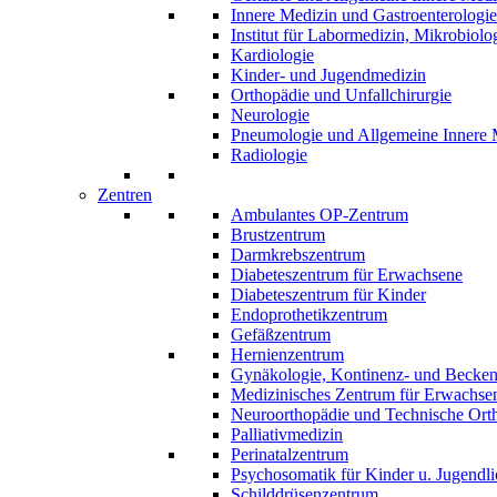
Innere Medizin und Gastroenterologie
Institut für Labormedizin, Mikrobiolo
Kardiologie
Kinder- und Jugendmedizin
Orthopädie und Unfallchirurgie
Neurologie
Pneumologie und Allgemeine Innere 
Radiologie
Zentren
Ambulantes OP-Zentrum
Brustzentrum
Darmkrebszentrum
Diabeteszentrum für Erwachsene
Diabeteszentrum für Kinder
Endoprothetikzentrum
Gefäßzentrum
Hernienzentrum
Gynäkologie, Kontinenz- und Becke
Medizinisches Zentrum für Erwachs
Neuroorthopädie und Technische Ort
Palliativmedizin
Perinatalzentrum
Psychosomatik für Kinder u. Jugendli
Schilddrüsenzentrum