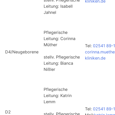
kliniken.de
Leitung: Isabell
Jahnel
Pflegerische
Leitung: Corinna
Müther
Tel:
02541 89-
D4/Neugeborene
corinna.muethe
stellv. Pflegerische
kliniken.de
Leitung: Bianca
Nißler
Pflegerische
Leitung: Katrin
Lemm
Tel:
02541 89-
D2
stellv. Pflegerische
Mail:
katrin.lem