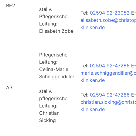
BE2
stellv.
Tel:
02594 92-23052
E-
Pflegerische
elisabeth.zobe@christo
Leitung:
kliniken.de
Elisabeth Zobe
Pflegerische
Leitung:
Tel:
02594 92-47286
E-
Celina-Marie
marie.schniggendiller@c
Schniggendiller
kliniken.de
A3
stellv.
Tel:
02594 92-47286
E-
pflegerische
christian.sicking@chris
Leitung:
kliniken.de
Christian
Sicking