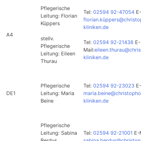
Pflegerische
Tel:
02594 92-47054
E-
Leitung: Florian
florian.küppers@christ
Küppers
kliniken.de
A4
stellv.
Tel:
02594 92-21438
E-
Pflegerische
Mail:
eileen.thurau@chri
Leitung: Eileen
kliniken.de
Thurau
Pflegerische
Tel:
02594 92-23023
E-
DE1
Leitung: Maria
maria.beine@christopho
Beine
kliniken.de
Pflegerische
Leitung: Sabina
Tel:
02594 92-21001
E-M
Berdys
sabina.berdys@christop