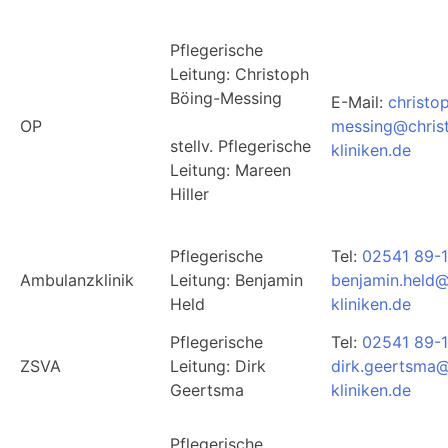
Pflegerische
Leitung: Christoph
Böing-Messing
E-Mail:
christo
OP
messing@chris
stellv. Pflegerische
kliniken.de
Leitung: Mareen
Hiller
Pflegerische
Tel:
02541 89-
Ambulanzklinik
Leitung: Benjamin
benjamin.held@
Held
kliniken.de
Pflegerische
Tel:
02541 89-
ZSVA
Leitung: Dirk
dirk.geertsma@
Geertsma
kliniken.de
Pflegerische