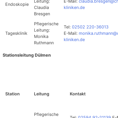
Leitung:
E-Mail:
claudia.bresgen@ch
Endoskopie
Claudia
kliniken.de
Bresgen
Pflegerische
Tel:
02502 220-36013
Leitung:
Tagesklinik
E-Mail:
monika.ruthmann@c
Monika
kliniken.de
Ruthmann
Stationsleitung Dülmen
Station
Leitung
Kontakt
Pflegerische
Tel:
02594 92-21139
E-M