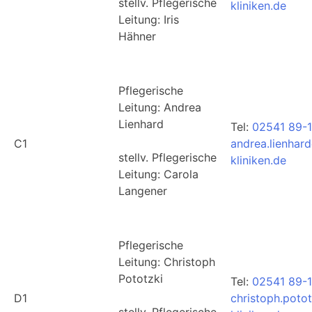
stellv. Pflegerische
kliniken.de
Leitung: Iris
Hähner
Pflegerische
Leitung: Andrea
Lienhard
Tel:
02541 89-1
C1
andrea.lienhar
stellv. Pflegerische
kliniken.de
Leitung: Carola
Langener
Pflegerische
Leitung: Christoph
Pototzki
Tel:
02541 89-1
D1
christoph.poto
stellv. Pflegerische