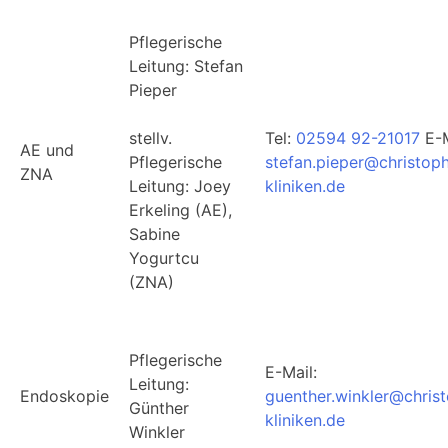
Pflegerische
Leitung: Stefan
Pieper
stellv.
Tel:
02594 92-21017
E-M
AE und
Pflegerische
stefan.pieper@christop
ZNA
Leitung: Joey
kliniken.de
Erkeling (AE),
Sabine
Yogurtcu
(ZNA)
Pflegerische
E-Mail:
Leitung:
Endoskopie
guenther.winkler@chris
Günther
kliniken.de
Winkler