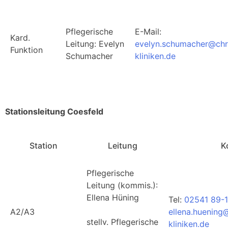
Pflegerische
E-Mail:
Kard.
Leitung: Evelyn
evelyn.schumacher@chr
Funktion
Schumacher
kliniken.de
Stationsleitung Coesfeld
Station
Leitung
K
Pflegerische
Leitung (kommis.):
Ellena Hüning
Tel:
02541 89-1
A2/A3
ellena.huening
stellv. Pflegerische
kliniken.de