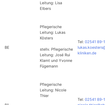
Leitung: Lisa
Elbers
Pflegerische
Leitung: Lukas
Kösters
Tel:
02541 89-
BE
lukas.koesters
stellv. Pflegerische
kliniken.de
Leitung: José Rui
Klamt und Yvonne
Fügemann
Pflegerische
Leitung: Nicole
Thier
Tel:
02541 89-1
B1
nicole.thier@ch