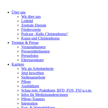
Über uns
Wir über uns
Leitbild
Zentrale Dienste
Förderverein
Podcast „Hallo Christophorus“
Kunst und Christophorus
Termine & Presse
Veranstaltungen
Pressemitteilungen
Pressefotos
Elternseminare
Karriere
Wir als Arbeitgeberin
Jetzt bewerben
Stellenangebote
Pflege
Ausbildung
Schau rein: Praktikum, BFD, FOS, FSJ u.v.m.
Infos für Medizinstudent:innen
Pflege-Trainees
Integration
Fort- & Weiterbildung