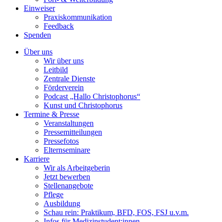
Einweiser
Praxiskommunikation
Feedback
Spenden
Über uns
Wir über uns
Leitbild
Zentrale Dienste
Förderverein
Podcast „Hallo Christophorus“
Kunst und Christophorus
Termine & Presse
Veranstaltungen
Pressemitteilungen
Pressefotos
Elternseminare
Karriere
Wir als Arbeitgeberin
Jetzt bewerben
Stellenangebote
Pflege
Ausbildung
Schau rein: Praktikum, BFD, FOS, FSJ u.v.m.
Infos für Medizinstudent:innen