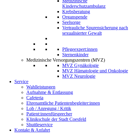
Medizinische
Kinderschutzambulanz
Krebsberatung
Organspende
Seelsorge
Vertrauliche Spurensicherung nach
sexualisierter Gewalt
Pflegeexpert:innen
Sternenkinder
Medizinische Versorgungszentren (MVZ)
MVZ Gynäkologie
MVZ Hämatologie und Onkologie
MVZ Neurologie
Service
Wahlleistungen
Aufnahme & Entlassung
Cafeteria
Ehrenamtliche Patientenbegleiter:innen
Lob / Anregung / Kritik
Patient:innenfürsprecher
Klinikschule der Stadt Coesfeld
Shuttleservice
Kontakt & Anfahrt