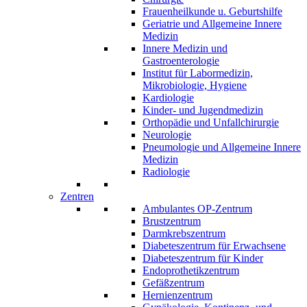
Frauenheilkunde u. Geburtshilfe
Geriatrie und Allgemeine Innere
Medizin
Innere Medizin und
Gastroenterologie
Institut für Labormedizin,
Mikrobiologie, Hygiene
Kardiologie
Kinder- und Jugendmedizin
Orthopädie und Unfallchirurgie
Neurologie
Pneumologie und Allgemeine Innere
Medizin
Radiologie
Zentren
Ambulantes OP-Zentrum
Brustzentrum
Darmkrebszentrum
Diabeteszentrum für Erwachsene
Diabeteszentrum für Kinder
Endoprothetikzentrum
Gefäßzentrum
Hernienzentrum