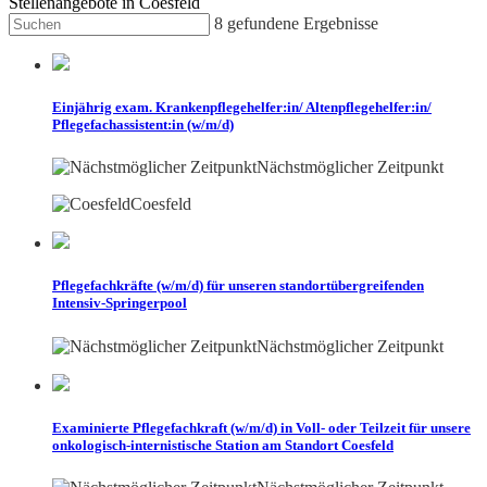
Stellenangebote in Coesfeld
8
gefundene Ergebnisse
Einjährig exam. Krankenpflegehelfer:in/ Altenpflegehelfer:in/
Pflegefachassistent:in (w/m/d)
Nächstmöglicher Zeitpunkt
Coesfeld
Pflegefachkräfte (w/m/d) für unseren standortübergreifenden
Intensiv-Springerpool
Nächstmöglicher Zeitpunkt
Examinierte Pflegefachkraft (w/m/d) in Voll- oder Teilzeit für unsere
onkologisch-internistische Station am Standort Coesfeld