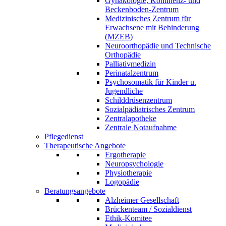
Gynäkologie, Kontinenz- und
Beckenboden-Zentrum
Medizinisches Zentrum für
Erwachsene mit Behinderung
(MZEB)
Neuroorthopädie und Technische
Orthopädie
Palliativmedizin
Perinatalzentrum
Psychosomatik für Kinder u.
Jugendliche
Schilddrüsenzentrum
Sozialpädiatrisches Zentrum
Zentralapotheke
Zentrale Notaufnahme
Pflegedienst
Therapeutische Angebote
Ergotherapie
Neuropsychologie
Physiotherapie
Logopädie
Beratungsangebote
Alzheimer Gesellschaft
Brückenteam / Sozialdienst
Ethik-Komitee