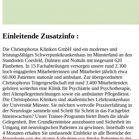
Einleitende Zusatzinfo
:
Die Christophorus Kliniken GmbH sind ein modernes und
leistungsfähiges Schwerpunktkrankenhaus im Münsterland an den
Standorten Coesfeld, Dülmen und Nottuln mit insgesamt 620
Planbetten. In 15 Fachabteilungen versorgen unsere rund 2.300
hoch engagierten Mitarbeiterinnen und Mitarbeiter jährlich etwa
60.000 Patienten stationär und ambulant. Zur übergeordneten
Christophorus Trägergesellschaft mit rund 3.400 Mitarbeitenden
gehören weiterhin eine Klinik für Psychiatrie und Psychotherapie,
drei Altenpflegeeinrichtungen sowie ein ambulanter Pflegedienst.
Die Christophorus Kliniken sind akademisches Lehrkrankenhaus
der Universität Münster. Sie möchten wertvolle Praxiserfahrung in
der Neurologie sammeln und Schritt für Schritt in das Fachgebiet
hineinwachsen? Unser Trainee-Programm bietet Ihnen die ideale
Gelegenheit, Ihre Grundkenntnisse auszubauen und Sicherheit im
Umgang mit neurologischen Patienten zu gewinnen. Innerhalb von
4 Monaten erhalten Sie umfassende Einblicke in alle Bereiche der
Neurologie von der akuten Aufnahme von Stroke-Patienten in der