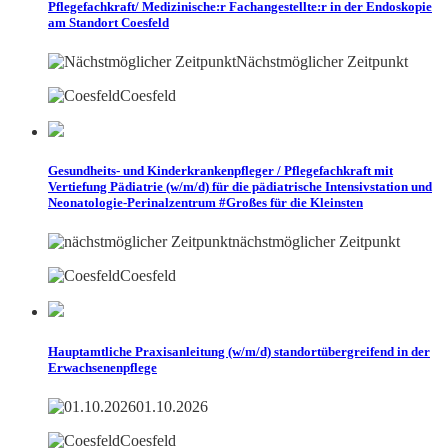
Pflegefachkraft/ Medizinische:r Fachangestellte:r in der Endoskopie
am Standort Coesfeld
Nächstmöglicher Zeitpunkt
Coesfeld
Gesundheits- und Kinderkrankenpfleger / Pflegefachkraft mit
Vertiefung Pädiatrie (w/m/d) für die pädiatrische Intensivstation und
Neonatologie-Perinalzentrum #Großes für die Kleinsten
nächstmöglicher Zeitpunkt
Coesfeld
Hauptamtliche Praxisanleitung (w/m/d) standortübergreifend in der
Erwachsenenpflege
01.10.2026
Coesfeld