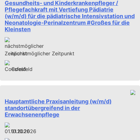
Gesundheits- und Kinderkrankenpfleger /
Pflegefachkraft mit Vertiefung Pädiatrie
(w/m/d) für die pädiatrische Intensivstation und
Neonatologie-Perinalzentrum #Großes für die
Kleinsten
nächstmöglicher Zeitpunkt
Coesfeld
Hauptamtliche Praxisanleitung (w/m/d)
standortübergreifend in der
Erwachsenenpflege
01.10.2026